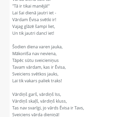
"Tā ir tikai manējā!"
Lai šai dienā jautri iet -
Vārdam Ēvisa svētki ir!
Vajag glāzē šampi liet,
Un tik jautri dancī iet!
Šodien diena varen jauka,
Mākonīša nav neviena,
Tāpēc sūtu sveicieniņus
Tavam vārdam, kas ir Ēvisa,
Sveiciens svētkos jauks,
Lai tik vakars paliek traks!
Vārdiņš garš, vārdiņš īss,
Vārdiņš skaļš, vārdiņš kluss,
Tas nav svarīgi, jo vārds Ēvisa ir Tavs,
Sveiciens vārda dieniņā!