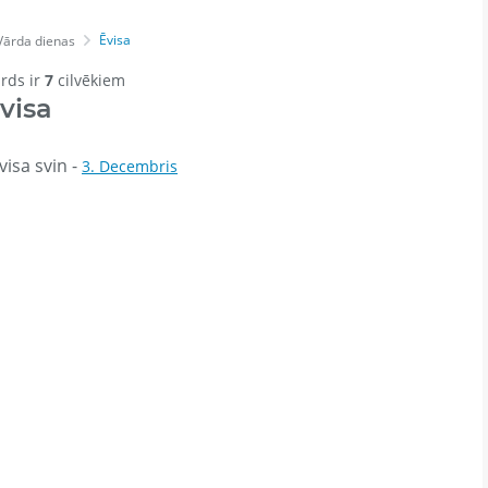
Ēvisa
Vārda dienas
ārds ir
7
cilvēkiem
visa
isa svin -
3. Decembris