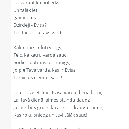
Laiks kaut ko noliedza
un tālāk iet
gaidīdams.
Dzirdēji - Ēvisa?
Tas taču bija tavs vārds.
Kalendārs ir ļoti viltīgs,
Teic, kā katru vārdā sauc!
Šodien datums ļoti zīmīgs,
Jo pie Tava vārda, kas ir Ēvisa
Tas visus ciemos sauc!
Ļauj novēlēt Tev - Ēvisa vārda dienā laimi,
Lai tavā dienā laimes stundu daudz.
Ja ceļš būs grūts, lai apkārt draugu saime,
Kas roku sniedz un tevi tālāk sauc!