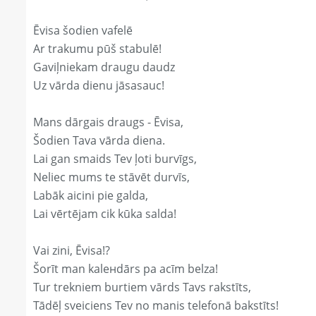
Ēvisa šodien vafelē
Ar trakumu pūš stabulē!
Gaviļniekam draugu daudz
Uz vārda dienu jāsasauc!
Mans dārgais draugs - Ēvisa,
Šodien Tava vārda diena.
Lai gan smaids Tev ļoti burvīgs,
Neliec mums te stāvēt durvīs,
Labāk aicini pie galda,
Lai vērtējam cik kūka salda!
Vai zini, Ēvisa!?
Šorīt man kaleнdārs pa acīm belza!
Tur trekniem burtiem vārds Tavs rakstīts,
Tādēļ sveiciens Tev no manis telefonā bakstīts!