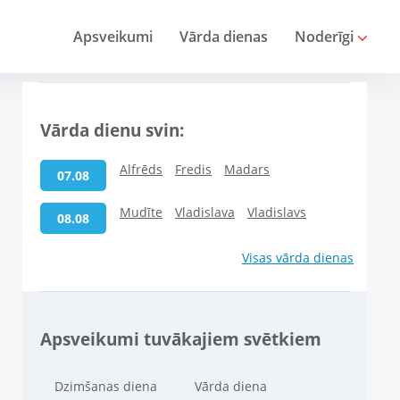
Apsveikumi
Vārda dienas
Noderīgi
Vārda dienu svin:
Alfrēds
Fredis
Madars
07.08
Mudīte
Vladislava
Vladislavs
08.08
Visas vārda dienas
Apsveikumi tuvākajiem svētkiem
Dzimšanas diena
Vārda diena