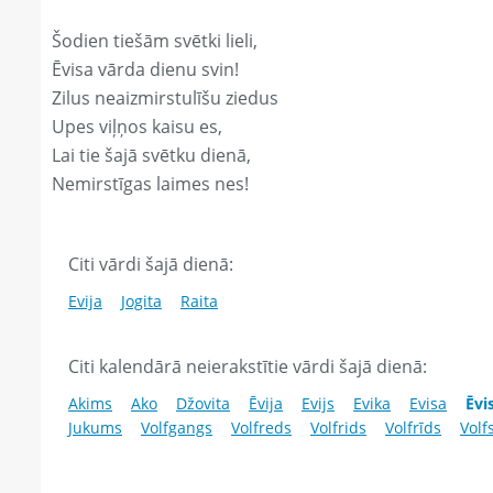
Šodien tiešām svētki lieli,
Ēvisa vārda dienu svin!
Zilus neaizmirstulīšu ziedus
Upes viļņos kaisu es,
Lai tie šajā svētku dienā,
Nemirstīgas laimes nes!
Citi vārdi šajā dienā:
Evija
Jogita
Raita
Citi kalendārā neierakstītie vārdi šajā dienā:
Akims
Ako
Džovita
Ēvija
Evijs
Evika
Evisa
Ēvi
Jukums
Volfgangs
Volfreds
Volfrids
Volfrīds
Volf