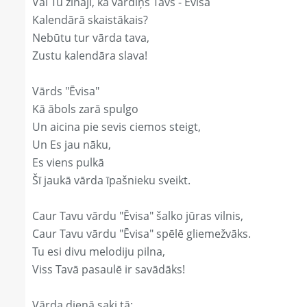
Vai Tu zināji, ka vārdiņš Tavs - Ēvisa
Kalendārā skaistākais?
Nebūtu tur vārda tava,
Zustu kalendāra slava!
Vārds "Ēvisa"
Kā ābols zarā spulgo
Un aicina pie sevis ciemos steigt,
Un Es jau nāku,
Es viens pulkā
Šī jaukā vārda īpašnieku sveikt.
Caur Tavu vārdu "Ēvisa" šalko jūras vilnis,
Caur Tavu vārdu "Ēvisa" spēlē gliemežvāks.
Tu esi divu melodiju pilna,
Viss Tavā pasaulē ir savādāks!
Vārda dienā saki tā: