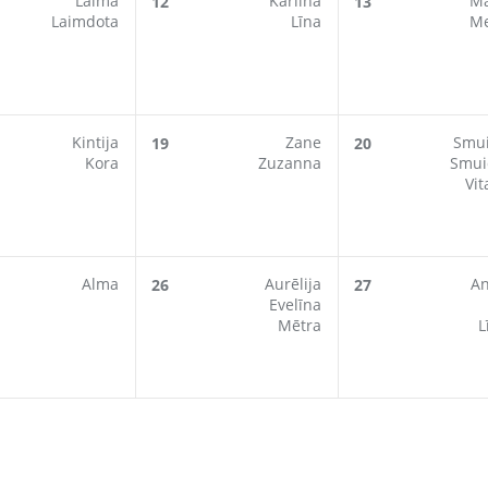
Laima
Karlīna
Ma
12
13
Laimdota
Līna
Me
Kintija
Zane
Smu
19
20
Kora
Zuzanna
Smui
Vit
Alma
Aurēlija
A
26
27
Evelīna
Mētra
L