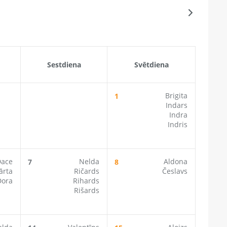
Sestdiena
Svētdiena
Brigita
1
Indars
Indra
Indris
Dace
Nelda
Aldona
7
8
ārta
Ričards
Česlavs
Dora
Rihards
Rišards