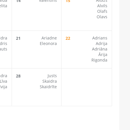
lda
Valentīns
Aloizs
14
15
lita
Alvils
Olafs
Olavs
idra
Ariadne
Adrians
21
22
dris
Eleonora
Adrija
auts
Adriāna
Ārija
Rigonda
ndra
Justs
28
Līva
Skaidra
īvija
Skaidrīte