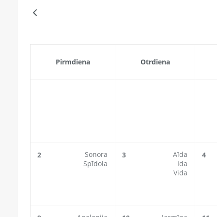
Pirmdiena
Otrdiena
Sonora
Aīda
2
3
4
Spīdola
Ida
Vida