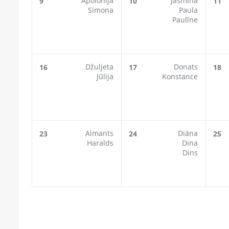
Apolonija
Jasmīna
9
10
11
Simona
Paula
Paulīne
Džuljeta
Donats
16
17
18
Jūlija
Konstance
Almants
Diāna
23
24
25
Haralds
Dina
Dins