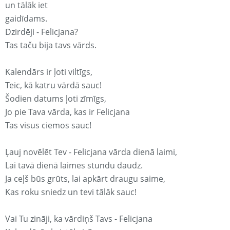
un tālāk iet
gaidīdams.
Dzirdēji - Felicjana?
Tas taču bija tavs vārds.
Kalendārs ir ļoti viltīgs,
Teic, kā katru vārdā sauc!
Šodien datums ļoti zīmīgs,
Jo pie Tava vārda, kas ir Felicjana
Tas visus ciemos sauc!
Ļauj novēlēt Tev - Felicjana vārda dienā laimi,
Lai tavā dienā laimes stundu daudz.
Ja ceļš būs grūts, lai apkārt draugu saime,
Kas roku sniedz un tevi tālāk sauc!
Vai Tu zināji, ka vārdiņš Tavs - Felicjana