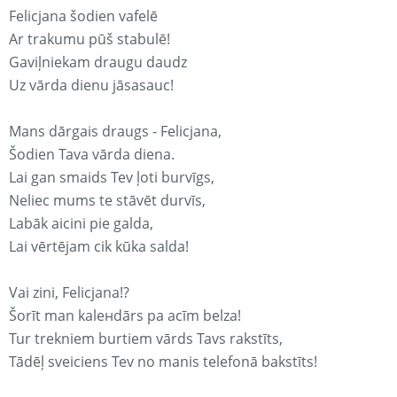
Felicjana šodien vafelē
Ar trakumu pūš stabulē!
Gaviļniekam draugu daudz
Uz vārda dienu jāsasauc!
Mans dārgais draugs - Felicjana,
Šodien Tava vārda diena.
Lai gan smaids Tev ļoti burvīgs,
Neliec mums te stāvēt durvīs,
Labāk aicini pie galda,
Lai vērtējam cik kūka salda!
Vai zini, Felicjana!?
Šorīt man kaleнdārs pa acīm belza!
Tur trekniem burtiem vārds Tavs rakstīts,
Tādēļ sveiciens Tev no manis telefonā bakstīts!