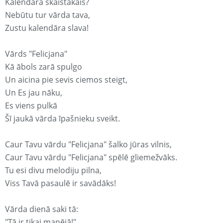
Kalendārā skaistākais?
Nebūtu tur vārda tava,
Zustu kalendāra slava!
Vārds "Felicjana"
Kā ābols zarā spulgo
Un aicina pie sevis ciemos steigt,
Un Es jau nāku,
Es viens pulkā
Šī jaukā vārda īpašnieku sveikt.
Caur Tavu vārdu "Felicjana" šalko jūras vilnis,
Caur Tavu vārdu "Felicjana" spēlē gliemežvāks.
Tu esi divu melodiju pilna,
Viss Tavā pasaulē ir savādāks!
Vārda dienā saki tā:
"Tā ir tikai manējā!"