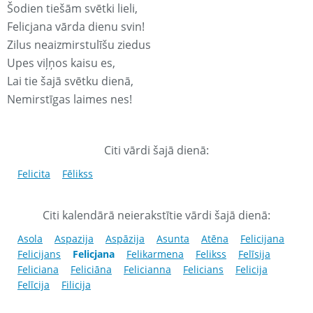
Šodien tiešām svētki lieli,
Felicjana vārda dienu svin!
Zilus neaizmirstulīšu ziedus
Upes viļņos kaisu es,
Lai tie šajā svētku dienā,
Nemirstīgas laimes nes!
Citi vārdi šajā dienā:
Felicita
Fēlikss
Citi kalendārā neierakstītie vārdi šajā dienā:
Asola
Aspazija
Aspāzija
Asunta
Atēna
Felicijana
Felicijans
Felicjana
Felikarmena
Felikss
Felīsija
Feliciana
Feliciāna
Felicianna
Felicians
Felicija
Felīcija
Filicija