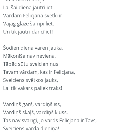
Lai šai dienā jautri iet -
Vārdam Felicjana svētki ir!
Vajag glāzē šampi liet,
Un tik jautri dancī iet!
Šodien diena varen jauka,
Mākonīša nav neviena,
Tāpēc sūtu sveicieniņus
Tavam vārdam, kas ir Felicjana,
Sveiciens svētkos jauks,
Lai tik vakars paliek traks!
Vārdiņš garš, vārdiņš īss,
Vārdiņš skaļš, vārdiņš kluss,
Tas nav svarīgi, jo vārds Felicjana ir Tavs,
Sveiciens vārda dieniņā!