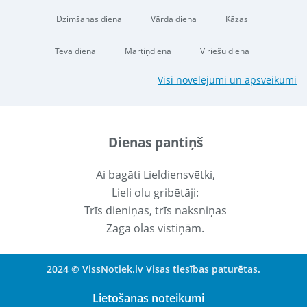
Dzimšanas diena
Vārda diena
Kāzas
Tēva diena
Mārtiņdiena
Vīriešu diena
Visi novēlējumi un apsveikumi
Dienas pantiņš
Ai bagāti Lieldiensvētki,
Lieli olu gribētāji:
Trīs dieniņas, trīs naksniņas
Zaga olas vistiņām.
2024 © VissNotiek.lv Visas tiesības paturētas.
Lietošanas noteikumi