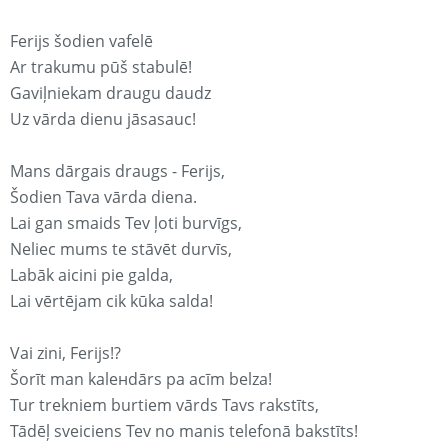
Ferijs šodien vafelē
Ar trakumu pūš stabulē!
Gaviļniekam draugu daudz
Uz vārda dienu jāsasauc!
Mans dārgais draugs - Ferijs,
Šodien Tava vārda diena.
Lai gan smaids Tev ļoti burvīgs,
Neliec mums te stāvēt durvīs,
Labāk aicini pie galda,
Lai vērtējam cik kūka salda!
Vai zini, Ferijs!?
Šorīt man kaleнdārs pa acīm belza!
Tur trekniem burtiem vārds Tavs rakstīts,
Tādēļ sveiciens Tev no manis telefonā bakstīts!