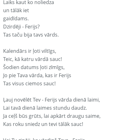
Laiks kaut ko noliedza
un tālāk iet
gaidīdams.
Dzirdēji - Ferijs?
Tas taču bija tavs vārds.
Kalendārs ir ļoti viltīgs,
Teic, kā katru vārdā sauc!
Šodien datums ļoti zīmīgs,
Jo pie Tava vārda, kas ir Ferijs
Tas visus ciemos sauc!
Ļauj novēlēt Tev - Ferijs vārda dienā laimi,
Lai tavā dienā laimes stundu daudz.
Ja ceļš būs grūts, lai apkārt draugu saime,
Kas roku sniedz un tevi tālāk sauc!