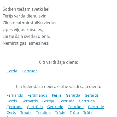
Šodien tiešām svētki lieli,
Ferijs vārda dienu svin!
Zilus neaizmirstulīšu ziedus
Upes viļņos kaisu es,
Lai tie šajā svētku dienā,
Nemirstīgas laimes nes!
Citi vārdi šajā dienā:
Gerda
Ģertrūde
Citi kalendārā neierakstītie vārdi šajā dienā:
Fernands
Ferdinands
Ferijs
Gerarda
Gerards
Gerds
Gerhards
Gertija
Gertruda
Gertrūda
Ģertruda
Ģertrūda
Gertrude
Gertrūde
Ģertrude
Gerts
Trauta
Trautiņa
Trūde
Trūta
Trūte