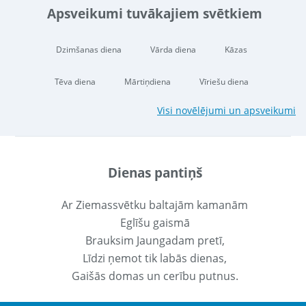
Apsveikumi tuvākajiem svētkiem
Dzimšanas diena
Vārda diena
Kāzas
Tēva diena
Mārtiņdiena
Vīriešu diena
Visi novēlējumi un apsveikumi
Dienas pantiņš
Ar Ziemassvētku baltajām kamanām
Eglīšu gaismā
Brauksim Jaungadam pretī,
Līdzi ņemot tik labās dienas,
Gaišās domas un cerību putnus.