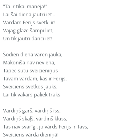
"Tā ir tikai manējā!"
Lai šai dienā jautri iet -
Vārdam Ferijs svētki ir!
Vajag glāzē šampi liet,
Un tik jautri dancī iet!
Šodien diena varen jauka,
Mākonīša nav neviena,
Tāpēc sūtu sveicieniņus
Tavam vārdam, kas ir Ferijs,
Sveiciens svētkos jauks,
Lai tik vakars paliek traks!
Vārdiņš garš, vārdiņš īss,
Vārdiņš skaļš, vārdiņš kluss,
Tas nav svarīgi, jo vārds Ferijs ir Tavs,
Sveiciens vārda dieniņā!