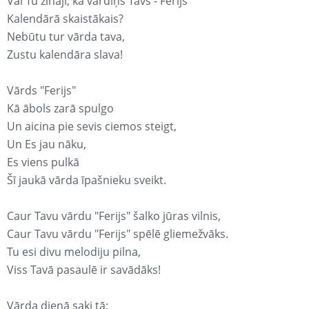
Vai Tu zināji, ka vārdiņš Tavs - Ferijs
Kalendārā skaistākais?
Nebūtu tur vārda tava,
Zustu kalendāra slava!
Vārds "Ferijs"
Kā ābols zarā spulgo
Un aicina pie sevis ciemos steigt,
Un Es jau nāku,
Es viens pulkā
Šī jaukā vārda īpašnieku sveikt.
Caur Tavu vārdu "Ferijs" šalko jūras vilnis,
Caur Tavu vārdu "Ferijs" spēlē gliemežvāks.
Tu esi divu melodiju pilna,
Viss Tavā pasaulē ir savādāks!
Vārda dienā saki tā: