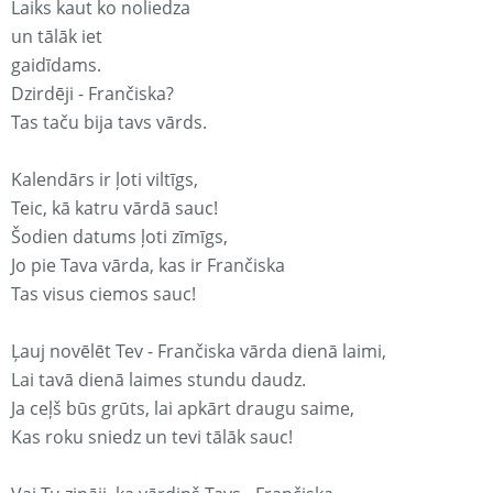
Laiks kaut ko noliedza
un tālāk iet
gaidīdams.
Dzirdēji - Frančiska?
Tas taču bija tavs vārds.
Kalendārs ir ļoti viltīgs,
Teic, kā katru vārdā sauc!
Šodien datums ļoti zīmīgs,
Jo pie Tava vārda, kas ir Frančiska
Tas visus ciemos sauc!
Ļauj novēlēt Tev - Frančiska vārda dienā laimi,
Lai tavā dienā laimes stundu daudz.
Ja ceļš būs grūts, lai apkārt draugu saime,
Kas roku sniedz un tevi tālāk sauc!