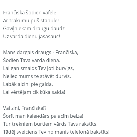
Frančiska šodien vafelē
Ar trakumu pūš stabulē!
Gaviļniekam draugu daudz
Uz vārda dienu jāsasauc!
Mans dārgais draugs - Frančiska,
Šodien Tava vārda diena.
Lai gan smaids Tev ļoti burvīgs,
Neliec mums te stāvēt durvīs,
Labāk aicini pie galda,
Lai vērtējam cik kūka salda!
Vai zini, Frančiska!?
Šorīt man kaleнdārs pa acīm belza!
Tur trekniem burtiem vārds Tavs rakstīts,
Tādēļ sveiciens Tev no manis telefonā bakstīts!