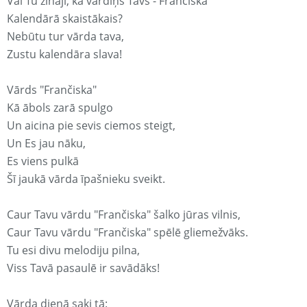
Vai Tu zināji, ka vārdiņš Tavs - Frančiska
Kalendārā skaistākais?
Nebūtu tur vārda tava,
Zustu kalendāra slava!
Vārds "Frančiska"
Kā ābols zarā spulgo
Un aicina pie sevis ciemos steigt,
Un Es jau nāku,
Es viens pulkā
Šī jaukā vārda īpašnieku sveikt.
Caur Tavu vārdu "Frančiska" šalko jūras vilnis,
Caur Tavu vārdu "Frančiska" spēlē gliemežvāks.
Tu esi divu melodiju pilna,
Viss Tavā pasaulē ir savādāks!
Vārda dienā saki tā: