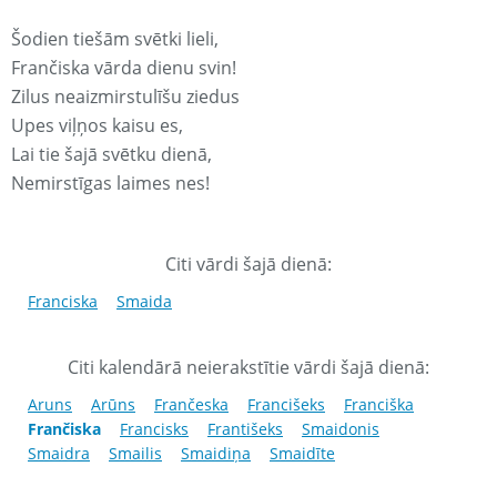
Šodien tiešām svētki lieli,
Frančiska vārda dienu svin!
Zilus neaizmirstulīšu ziedus
Upes viļņos kaisu es,
Lai tie šajā svētku dienā,
Nemirstīgas laimes nes!
Citi vārdi šajā dienā:
Franciska
Smaida
Citi kalendārā neierakstītie vārdi šajā dienā:
Aruns
Arūns
Frančeska
Francišeks
Franciška
Frančiska
Francisks
Františeks
Smaidonis
Smaidra
Smailis
Smaidiņa
Smaidīte