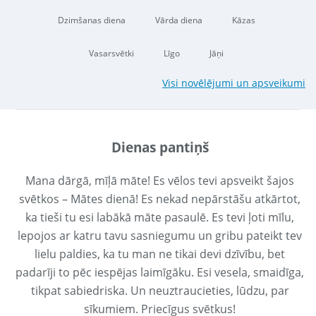
Dzimšanas diena
Vārda diena
Kāzas
Vasarsvētki
Līgo
Jāņi
Visi novēlējumi un apsveikumi
Dienas pantiņš
Mana dārgā, mīļā māte! Es vēlos tevi apsveikt šajos
svētkos – Mātes dienā! Es nekad nepārstāšu atkārtot,
ka tieši tu esi labākā māte pasaulē. Es tevi ļoti mīlu,
lepojos ar katru tavu sasniegumu un gribu pateikt tev
lielu paldies, ka tu man ne tikai devi dzīvību, bet
padarīji to pēc iespējas laimīgāku. Esi vesela, smaidīga,
tikpat sabiedriska. Un neuztraucieties, lūdzu, par
sīkumiem. Priecīgus svētkus!