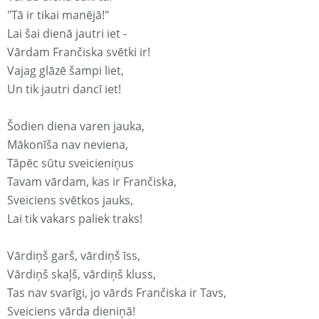
"Tā ir tikai manējā!"
Lai šai dienā jautri iet -
Vārdam Frančiska svētki ir!
Vajag glāzē šampi liet,
Un tik jautri dancī iet!
Šodien diena varen jauka,
Mākonīša nav neviena,
Tāpēc sūtu sveicieniņus
Tavam vārdam, kas ir Frančiska,
Sveiciens svētkos jauks,
Lai tik vakars paliek traks!
Vārdiņš garš, vārdiņš īss,
Vārdiņš skaļš, vārdiņš kluss,
Tas nav svarīgi, jo vārds Frančiska ir Tavs,
Sveiciens vārda dieniņā!