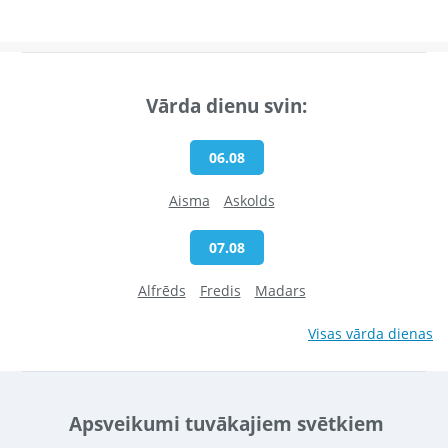
Vārda dienu svin:
06.08
Aisma
Askolds
07.08
Alfrēds
Fredis
Madars
Visas vārda dienas
Apsveikumi tuvākajiem svētkiem