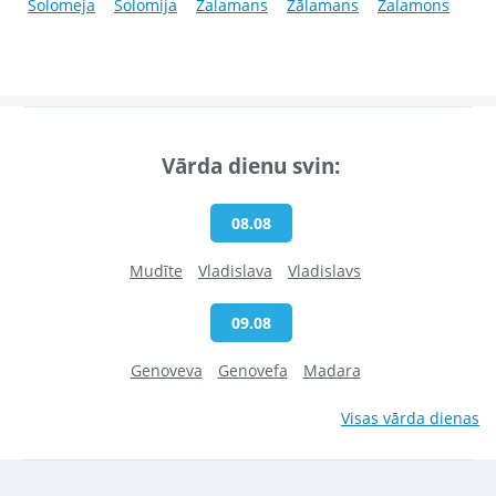
Solomeja
Solomija
Zalamans
Zālamans
Zalamons
Vārda dienu svin:
08.08
Mudīte
Vladislava
Vladislavs
09.08
Genoveva
Genovefa
Madara
Visas vārda dienas