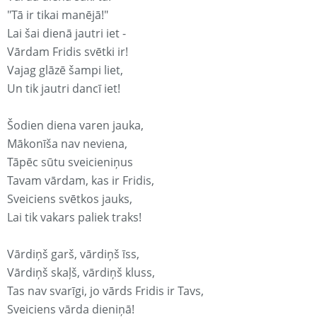
"Tā ir tikai manējā!"
Lai šai dienā jautri iet -
Vārdam Fridis svētki ir!
Vajag glāzē šampi liet,
Un tik jautri dancī iet!
Šodien diena varen jauka,
Mākonīša nav neviena,
Tāpēc sūtu sveicieniņus
Tavam vārdam, kas ir Fridis,
Sveiciens svētkos jauks,
Lai tik vakars paliek traks!
Vārdiņš garš, vārdiņš īss,
Vārdiņš skaļš, vārdiņš kluss,
Tas nav svarīgi, jo vārds Fridis ir Tavs,
Sveiciens vārda dieniņā!