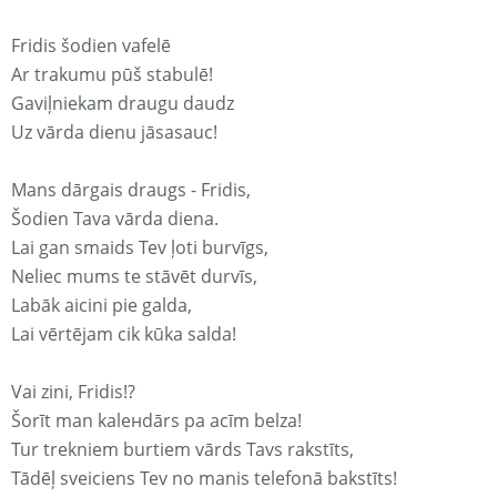
Fridis šodien vafelē
Ar trakumu pūš stabulē!
Gaviļniekam draugu daudz
Uz vārda dienu jāsasauc!
Mans dārgais draugs - Fridis,
Šodien Tava vārda diena.
Lai gan smaids Tev ļoti burvīgs,
Neliec mums te stāvēt durvīs,
Labāk aicini pie galda,
Lai vērtējam cik kūka salda!
Vai zini, Fridis!?
Šorīt man kaleнdārs pa acīm belza!
Tur trekniem burtiem vārds Tavs rakstīts,
Tādēļ sveiciens Tev no manis telefonā bakstīts!