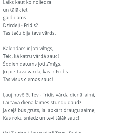
Laiks kaut ko noliedza
un tālāk iet
gaidīdams.
Dzirdēji - Fridis?
Tas taču bija tavs vārds.
Kalendārs ir ļoti viltīgs,
Teic, kā katru vārdā sauc!
Šodien datums ļoti zīmīgs,
Jo pie Tava vārda, kas ir Fridis
Tas visus ciemos sauc!
Ļauj novēlēt Tev - Fridis vārda dienā laimi,
Lai tavā dienā laimes stundu daudz.
Ja ceļš būs grūts, lai apkārt draugu saime,
Kas roku sniedz un tevi tālāk sauc!