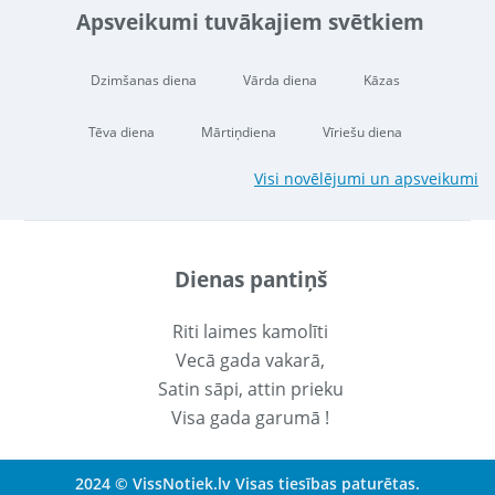
Apsveikumi tuvākajiem svētkiem
Dzimšanas diena
Vārda diena
Kāzas
Tēva diena
Mārtiņdiena
Vīriešu diena
Visi novēlējumi un apsveikumi
Dienas pantiņš
Riti laimes kamolīti
Vecā gada vakarā,
Satin sāpi, attin prieku
Visa gada garumā !
2024 © VissNotiek.lv Visas tiesības paturētas.