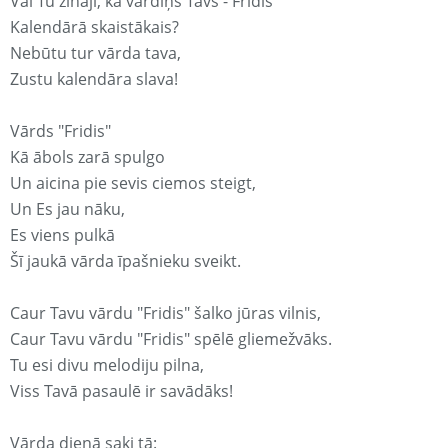
Vai Tu zināji, ka vārdiņš Tavs - Fridis
Kalendārā skaistākais?
Nebūtu tur vārda tava,
Zustu kalendāra slava!
Vārds "Fridis"
Kā ābols zarā spulgo
Un aicina pie sevis ciemos steigt,
Un Es jau nāku,
Es viens pulkā
Šī jaukā vārda īpašnieku sveikt.
Caur Tavu vārdu "Fridis" šalko jūras vilnis,
Caur Tavu vārdu "Fridis" spēlē gliemežvāks.
Tu esi divu melodiju pilna,
Viss Tavā pasaulē ir savādāks!
Vārda dienā saki tā: