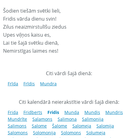
Šodien tiešām svētki lieli,
Fridis vārda dienu svin!
Zilus neaizmirstulīšu ziedus
Upes viļņos kaisu es,
Lai tie šajā svētku dienā,
Nemirstīgas laimes nes!
Citi vārdi šajā dienā:
Frīda
Frīdis
Mundra
Citi kalendārā neierakstītie vārdi šajā dienā:
Frida
Fridberts
Fridis
Munda
Mundis
Mundris
Mundrīte
Salamons
Salimona
Salimonija
Salimons
Salome
Šalome
Salomeja
Salomija
Salomons
Solomonija
Solomons
Solumeja