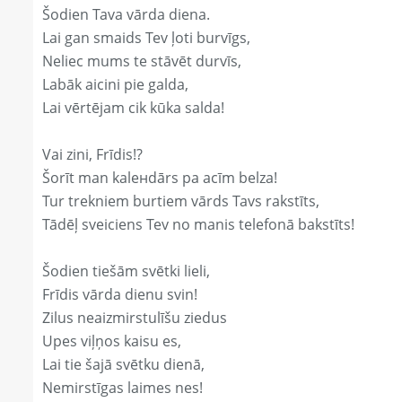
Šodien Tava vārda diena.
Lai gan smaids Tev ļoti burvīgs,
Neliec mums te stāvēt durvīs,
Labāk aicini pie galda,
Lai vērtējam cik kūka salda!
Vai zini, Frīdis!?
Šorīt man kaleнdārs pa acīm belza!
Tur trekniem burtiem vārds Tavs rakstīts,
Tādēļ sveiciens Tev no manis telefonā bakstīts!
Šodien tiešām svētki lieli,
Frīdis vārda dienu svin!
Zilus neaizmirstulīšu ziedus
Upes viļņos kaisu es,
Lai tie šajā svētku dienā,
Nemirstīgas laimes nes!