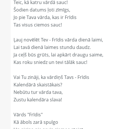
Teic, kā katru vārdā sauc!
Šodien datums ļoti zīmīgs,
Jo pie Tava vārda, kas ir Frīdis
Tas visus ciemos sauc!
Ļauj novēlēt Tev - Frīdis vārda dienā laimi,
Lai tavā dienā laimes stundu daudz.
Ja ceļš būs grūts, lai apkārt draugu saime,
Kas roku sniedz un tevi tālāk sauc!
Vai Tu zināji, ka vārdiņš Tavs - Frīdis
Kalendārā skaistākais?
Nebūtu tur vārda tava,
Zustu kalendāra slava!
Vārds "Frīdis"
Kā ābols zarā spulgo