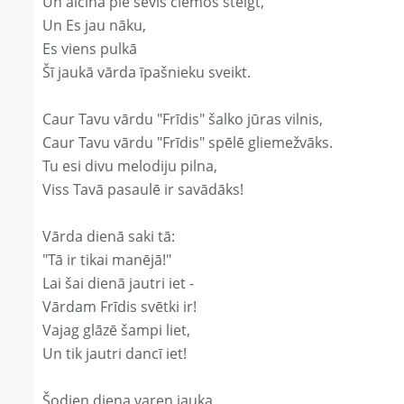
Un aicina pie sevis ciemos steigt,
Un Es jau nāku,
Es viens pulkā
Šī jaukā vārda īpašnieku sveikt.
Caur Tavu vārdu "Frīdis" šalko jūras vilnis,
Caur Tavu vārdu "Frīdis" spēlē gliemežvāks.
Tu esi divu melodiju pilna,
Viss Tavā pasaulē ir savādāks!
Vārda dienā saki tā:
"Tā ir tikai manējā!"
Lai šai dienā jautri iet -
Vārdam Frīdis svētki ir!
Vajag glāzē šampi liet,
Un tik jautri dancī iet!
Šodien diena varen jauka,