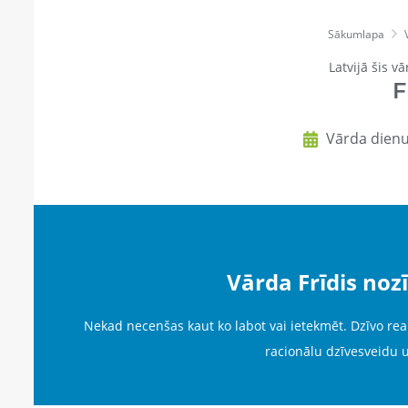
Sākumlapa
Latvijā šis vā
F
Vārda dienu 
Vārda Frīdis no
Nekad necenšas kaut ko labot vai ietekmēt. Dzīvo reali
racionālu dzīvesveidu 