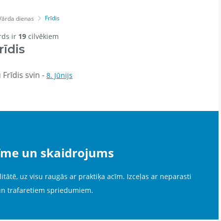
Frīdis
Vārda dienas
rds ir
19
cilvēkiem
rīdis
Frīdis svin -
8. Jūnijs
zīme un skaidrojums
tātē, uz visu raugās ar praktiķa acīm. Izceļas ar neparasti
un trafaretiem spriedumiem.