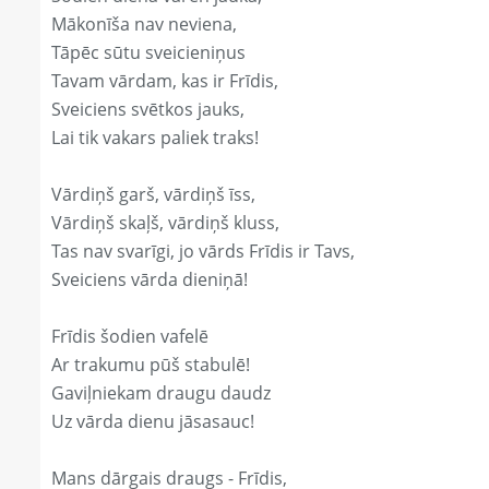
Mākonīša nav neviena,
Tāpēc sūtu sveicieniņus
Tavam vārdam, kas ir Frīdis,
Sveiciens svētkos jauks,
Lai tik vakars paliek traks!
Vārdiņš garš, vārdiņš īss,
Vārdiņš skaļš, vārdiņš kluss,
Tas nav svarīgi, jo vārds Frīdis ir Tavs,
Sveiciens vārda dieniņā!
Frīdis šodien vafelē
Ar trakumu pūš stabulē!
Gaviļniekam draugu daudz
Uz vārda dienu jāsasauc!
Mans dārgais draugs - Frīdis,