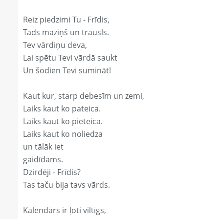
Reiz piedzimi Tu - Frīdis,
Tāds maziņš un trausls.
Tev vārdiņu deva,
Lai spētu Tevi vārdā saukt
Un šodien Tevi sumināt!
Kaut kur, starp debesīm un zemi,
Laiks kaut ko pateica.
Laiks kaut ko pieteica.
Laiks kaut ko noliedza
un tālāk iet
gaidīdams.
Dzirdēji - Frīdis?
Tas taču bija tavs vārds.
Kalendārs ir ļoti viltīgs,