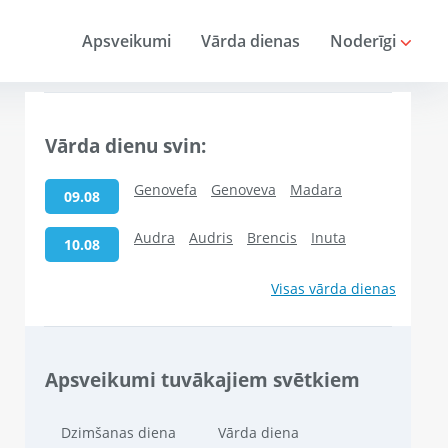
Apsveikumi
Vārda dienas
Noderīgi
Vārda dienu svin:
Genovefa
Genoveva
Madara
09.08
Audra
Audris
Brencis
Inuta
10.08
Visas vārda dienas
Apsveikumi tuvākajiem svētkiem
Dzimšanas diena
Vārda diena