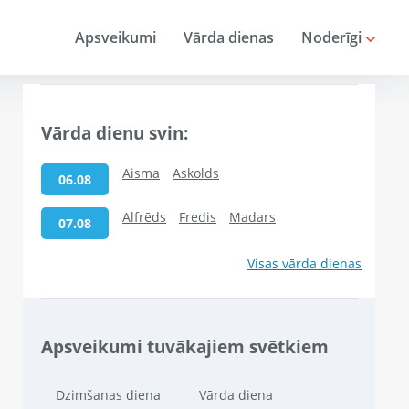
Apsveikumi
Vārda dienas
Noderīgi
Vārda dienu svin:
Aisma
Askolds
06.08
Alfrēds
Fredis
Madars
07.08
Visas vārda dienas
Apsveikumi tuvākajiem svētkiem
Dzimšanas diena
Vārda diena