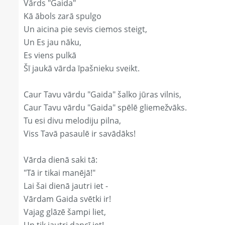
Vārds "Gaida"
Kā ābols zarā spulgo
Un aicina pie sevis ciemos steigt,
Un Es jau nāku,
Es viens pulkā
Šī jaukā vārda īpašnieku sveikt.
Caur Tavu vārdu "Gaida" šalko jūras vilnis,
Caur Tavu vārdu "Gaida" spēlē gliemežvāks.
Tu esi divu melodiju pilna,
Viss Tavā pasaulē ir savādāks!
Vārda dienā saki tā:
"Tā ir tikai manējā!"
Lai šai dienā jautri iet -
Vārdam Gaida svētki ir!
Vajag glāzē šampi liet,