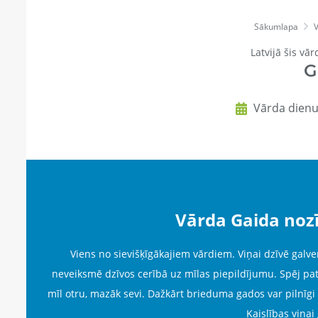
Sākumlapa
Latvijā šis vār
G
Vārda dienu
Vārda Gaida noz
Viens no sievišķīgākajiem vārdiem. Viņai dzīvē galven
neveiksmē dzīvos cerībā uz mīlas piepildījumu. Spēj pats
mīl otru, mazāk sevi. Dažkārt brieduma gados var pilnīgi
Kaislības viņai