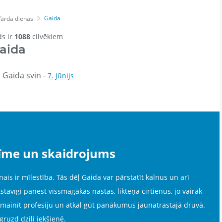
Gaida
Vārda dienas
ds ir
1088
cilvēkiem
aida
 Gaida svin -
7. Jūnijs
īme un skaidrojums
ais ir mīlestība. Tās dēļ Gaida var pārstatīt kalnus un arī
tāvīgi panest vissmagākās nastas, likteņa cirtienus, jo vairāk
 mainīt profesiju un atkal gūt panākumus jaunatrastajā druvā.
 gruzd dziļi iekšienē.