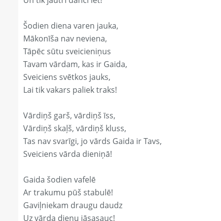
Un tik jautri dancī iet!
Šodien diena varen jauka,
Mākonīša nav neviena,
Tāpēc sūtu sveicieniņus
Tavam vārdam, kas ir Gaida,
Sveiciens svētkos jauks,
Lai tik vakars paliek traks!
Vārdiņš garš, vārdiņš īss,
Vārdiņš skaļš, vārdiņš kluss,
Tas nav svarīgi, jo vārds Gaida ir Tavs,
Sveiciens vārda dieniņā!
Gaida šodien vafelē
Ar trakumu pūš stabulē!
Gaviļniekam draugu daudz
Uz vārda dienu jāsasauc!