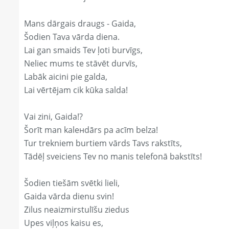
Mans dārgais draugs - Gaida,
Šodien Tava vārda diena.
Lai gan smaids Tev ļoti burvīgs,
Neliec mums te stāvēt durvīs,
Labāk aicini pie galda,
Lai vērtējam cik kūka salda!
Vai zini, Gaida!?
Šorīt man kaleнdārs pa acīm belza!
Tur trekniem burtiem vārds Tavs rakstīts,
Tādēļ sveiciens Tev no manis telefonā bakstīts!
Šodien tiešām svētki lieli,
Gaida vārda dienu svin!
Zilus neaizmirstulīšu ziedus
Upes viļņos kaisu es,