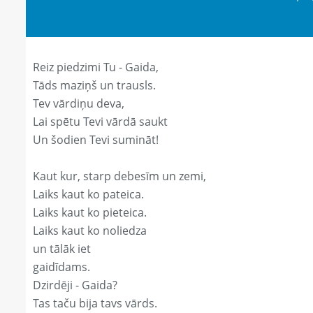
Reiz piedzimi Tu - Gaida,
Tāds maziņš un trausls.
Tev vārdiņu deva,
Lai spētu Tevi vārdā saukt
Un šodien Tevi sumināt!
Kaut kur, starp debesīm un zemi,
Laiks kaut ko pateica.
Laiks kaut ko pieteica.
Laiks kaut ko noliedza
un tālāk iet
gaidīdams.
Dzirdēji - Gaida?
Tas taču bija tavs vārds.