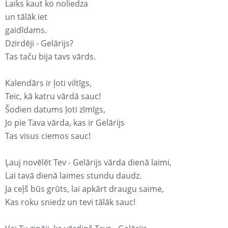
Laiks kaut ko noliedza
un tālāk iet
gaidīdams.
Dzirdēji - Gelārijs?
Tas taču bija tavs vārds.
Kalendārs ir ļoti viltīgs,
Teic, kā katru vārdā sauc!
Šodien datums ļoti zīmīgs,
Jo pie Tava vārda, kas ir Gelārijs
Tas visus ciemos sauc!
Ļauj novēlēt Tev - Gelārijs vārda dienā laimi,
Lai tavā dienā laimes stundu daudz.
Ja ceļš būs grūts, lai apkārt draugu saime,
Kas roku sniedz un tevi tālāk sauc!