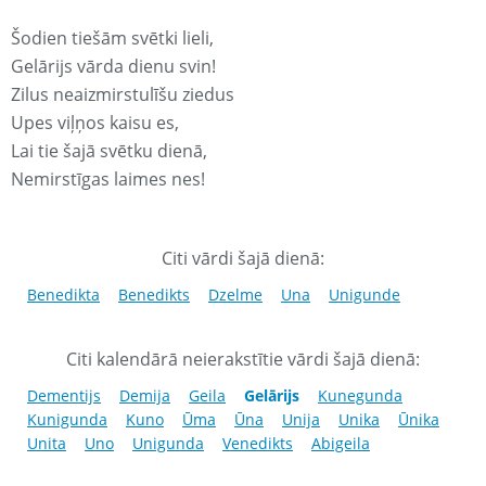
Šodien tiešām svētki lieli,
Gelārijs vārda dienu svin!
Zilus neaizmirstulīšu ziedus
Upes viļņos kaisu es,
Lai tie šajā svētku dienā,
Nemirstīgas laimes nes!
Citi vārdi šajā dienā:
Benedikta
Benedikts
Dzelme
Una
Unigunde
Citi kalendārā neierakstītie vārdi šajā dienā:
Dementijs
Demija
Geila
Gelārijs
Kunegunda
Kunigunda
Kuno
Ūma
Ūna
Unija
Unika
Ūnika
Unita
Uno
Unigunda
Venedikts
Abigeila