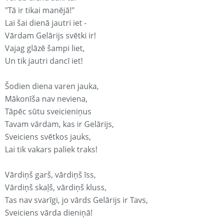
"Tā ir tikai manējā!"
Lai šai dienā jautri iet -
Vārdam Gelārijs svētki ir!
Vajag glāzē šampi liet,
Un tik jautri dancī iet!
Šodien diena varen jauka,
Mākonīša nav neviena,
Tāpēc sūtu sveicieniņus
Tavam vārdam, kas ir Gelārijs,
Sveiciens svētkos jauks,
Lai tik vakars paliek traks!
Vārdiņš garš, vārdiņš īss,
Vārdiņš skaļš, vārdiņš kluss,
Tas nav svarīgi, jo vārds Gelārijs ir Tavs,
Sveiciens vārda dieniņā!