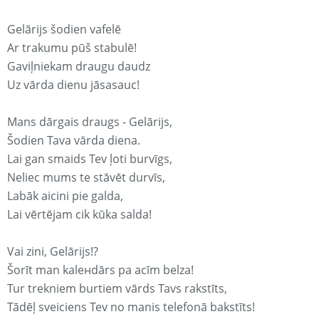
Gelārijs šodien vafelē
Ar trakumu pūš stabulē!
Gaviļniekam draugu daudz
Uz vārda dienu jāsasauc!
Mans dārgais draugs - Gelārijs,
Šodien Tava vārda diena.
Lai gan smaids Tev ļoti burvīgs,
Neliec mums te stāvēt durvīs,
Labāk aicini pie galda,
Lai vērtējam cik kūka salda!
Vai zini, Gelārijs!?
Šorīt man kaleнdārs pa acīm belza!
Tur trekniem burtiem vārds Tavs rakstīts,
Tādēļ sveiciens Tev no manis telefonā bakstīts!