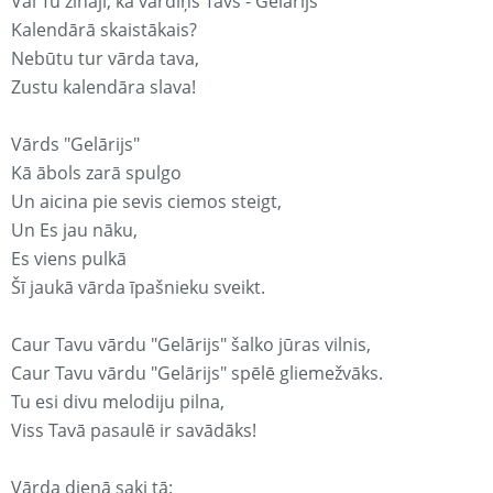
Vai Tu zināji, ka vārdiņš Tavs - Gelārijs
Kalendārā skaistākais?
Nebūtu tur vārda tava,
Zustu kalendāra slava!
Vārds "Gelārijs"
Kā ābols zarā spulgo
Un aicina pie sevis ciemos steigt,
Un Es jau nāku,
Es viens pulkā
Šī jaukā vārda īpašnieku sveikt.
Caur Tavu vārdu "Gelārijs" šalko jūras vilnis,
Caur Tavu vārdu "Gelārijs" spēlē gliemežvāks.
Tu esi divu melodiju pilna,
Viss Tavā pasaulē ir savādāks!
Vārda dienā saki tā: