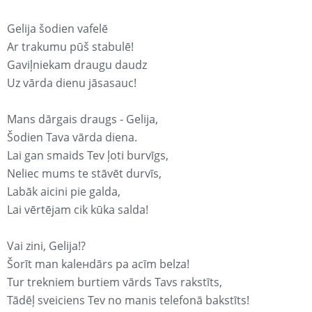
Gelija šodien vafelē
Ar trakumu pūš stabulē!
Gaviļniekam draugu daudz
Uz vārda dienu jāsasauc!
Mans dārgais draugs - Gelija,
Šodien Tava vārda diena.
Lai gan smaids Tev ļoti burvīgs,
Neliec mums te stāvēt durvīs,
Labāk aicini pie galda,
Lai vērtējam cik kūka salda!
Vai zini, Gelija!?
Šorīt man kaleнdārs pa acīm belza!
Tur trekniem burtiem vārds Tavs rakstīts,
Tādēļ sveiciens Tev no manis telefonā bakstīts!