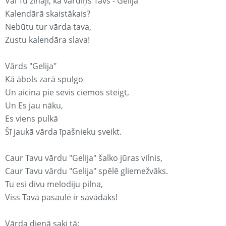
Vai Tu zināji, ka vārdiņš Tavs - Gelija
Kalendārā skaistākais?
Nebūtu tur vārda tava,
Zustu kalendāra slava!
Vārds "Gelija"
Kā ābols zarā spulgo
Un aicina pie sevis ciemos steigt,
Un Es jau nāku,
Es viens pulkā
Šī jaukā vārda īpašnieku sveikt.
Caur Tavu vārdu "Gelija" šalko jūras vilnis,
Caur Tavu vārdu "Gelija" spēlē gliemežvāks.
Tu esi divu melodiju pilna,
Viss Tavā pasaulē ir savādāks!
Vārda dienā saki tā: