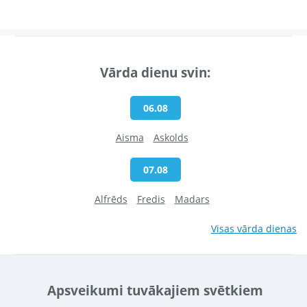
Vārda dienu svin:
06.08
Aisma
Askolds
07.08
Alfrēds
Fredis
Madars
Visas vārda dienas
Apsveikumi tuvākajiem svētkiem