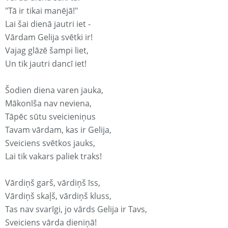
"Tā ir tikai manējā!"
Lai šai dienā jautri iet -
Vārdam Gelija svētki ir!
Vajag glāzē šampi liet,
Un tik jautri dancī iet!
Šodien diena varen jauka,
Mākonīša nav neviena,
Tāpēc sūtu sveicieniņus
Tavam vārdam, kas ir Gelija,
Sveiciens svētkos jauks,
Lai tik vakars paliek traks!
Vārdiņš garš, vārdiņš īss,
Vārdiņš skaļš, vārdiņš kluss,
Tas nav svarīgi, jo vārds Gelija ir Tavs,
Sveiciens vārda dieniņā!