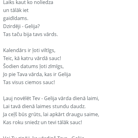
Laiks kaut ko noliedza
un tālāk iet
gaidīdams.
Dzirdēji - Gelija?
Tas taču bija tavs vārds.
Kalendārs ir ļoti viltīgs,
Teic, kā katru vārdā sauc!
Šodien datums ļoti zīmīgs,
Jo pie Tava vārda, kas ir Gelija
Tas visus ciemos sauc!
Ļauj novēlēt Tev - Gelija vārda dienā laimi,
Lai tavā dienā laimes stundu daudz.
Ja ceļš būs grūts, lai apkārt draugu saime,
Kas roku sniedz un tevi tālāk sauc!