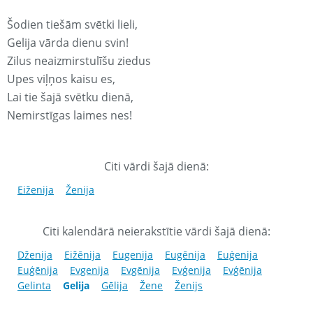
Šodien tiešām svētki lieli,
Gelija vārda dienu svin!
Zilus neaizmirstulīšu ziedus
Upes viļņos kaisu es,
Lai tie šajā svētku dienā,
Nemirstīgas laimes nes!
Citi vārdi šajā dienā:
Eiženija
Ženija
Citi kalendārā neierakstītie vārdi šajā dienā:
Dženija
Eižēnija
Eugenija
Eugēnija
Euģenija
Euģēnija
Evgenija
Evgēnija
Evģenija
Evģēnija
Gelinta
Gelija
Gēlija
Žene
Ženijs