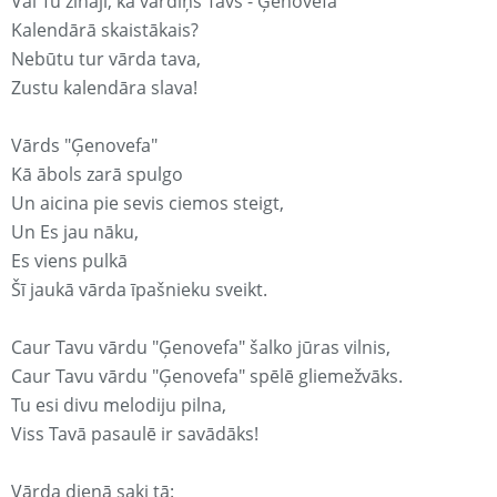
Vai Tu zināji, ka vārdiņš Tavs - Ģenovefa
Kalendārā skaistākais?
Nebūtu tur vārda tava,
Zustu kalendāra slava!
Vārds "Ģenovefa"
Kā ābols zarā spulgo
Un aicina pie sevis ciemos steigt,
Un Es jau nāku,
Es viens pulkā
Šī jaukā vārda īpašnieku sveikt.
Caur Tavu vārdu "Ģenovefa" šalko jūras vilnis,
Caur Tavu vārdu "Ģenovefa" spēlē gliemežvāks.
Tu esi divu melodiju pilna,
Viss Tavā pasaulē ir savādāks!
Vārda dienā saki tā: