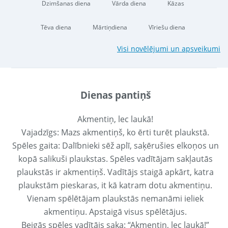
Dzimšanas diena
Vārda diena
Kāzas
Tēva diena
Mārtiņdiena
Vīriešu diena
Visi novēlējumi un apsveikumi
Dienas pantiņš
Akmentiņ, lec laukā!
Vajadzīgs: Mazs akmentiņš, ko ērti turēt plaukstā.
Spēles gaita: Dalībnieki sēž aplī, saķērušies elkoņos un
kopā salikuši plaukstas. Spēles vadītājam sakļautās
plaukstās ir akmentiņš. Vadītājs staigā apkārt, katra
plaukstām pieskaras, it kā katram dotu akmentiņu.
Vienam spēlētājam plaukstās nemanāmi ieliek
akmentiņu. Apstaigā visus spēlētājus.
Beigās spēles vadītājs saka: “Akmentiņ, lec laukā!”