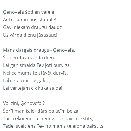
Ģenovefa šodien vafelē
Ar trakumu pūš stabulē!
Gaviļniekam draugu daudz
Uz vārda dienu jāsasauc!
Mans dārgais draugs - Ģenovefa,
Šodien Tava vārda diena.
Lai gan smaids Tev ļoti burvīgs,
Neliec mums te stāvēt durvīs,
Labāk aicini pie galda,
Lai vērtējam cik kūka salda!
Vai zini, Ģenovefa!?
Šorīt man kaleнdārs pa acīm belza!
Tur trekniem burtiem vārds Tavs rakstīts,
Tādēļ sveiciens Tev no manis telefonā bakstīts!