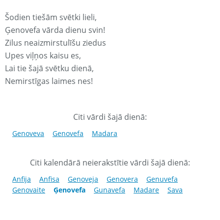
Šodien tiešām svētki lieli,
Ģenovefa vārda dienu svin!
Zilus neaizmirstulīšu ziedus
Upes viļņos kaisu es,
Lai tie šajā svētku dienā,
Nemirstīgas laimes nes!
Citi vārdi šajā dienā:
Genoveva
Genovefa
Madara
Citi kalendārā neierakstītie vārdi šajā dienā:
Anfija
Anfisa
Genoveja
Genovera
Genuvefa
Genovaite
Ģenovefa
Gunavefa
Madare
Sava