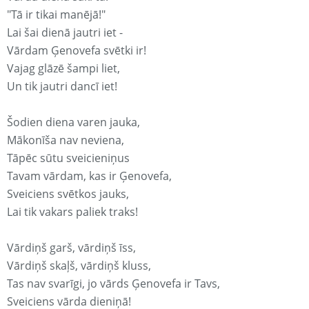
"Tā ir tikai manējā!"
Lai šai dienā jautri iet -
Vārdam Ģenovefa svētki ir!
Vajag glāzē šampi liet,
Un tik jautri dancī iet!
Šodien diena varen jauka,
Mākonīša nav neviena,
Tāpēc sūtu sveicieniņus
Tavam vārdam, kas ir Ģenovefa,
Sveiciens svētkos jauks,
Lai tik vakars paliek traks!
Vārdiņš garš, vārdiņš īss,
Vārdiņš skaļš, vārdiņš kluss,
Tas nav svarīgi, jo vārds Ģenovefa ir Tavs,
Sveiciens vārda dieniņā!