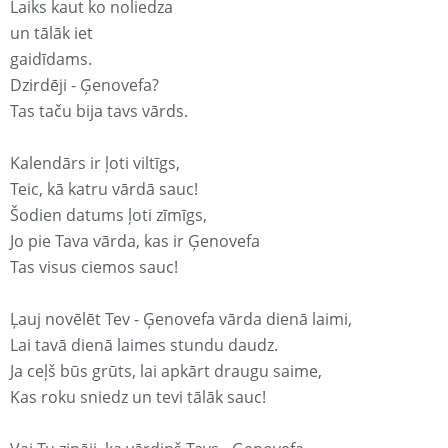
Laiks kaut ko noliedza
un tālāk iet
gaidīdams.
Dzirdēji - Ģenovefa?
Tas taču bija tavs vārds.
Kalendārs ir ļoti viltīgs,
Teic, kā katru vārdā sauc!
Šodien datums ļoti zīmīgs,
Jo pie Tava vārda, kas ir Ģenovefa
Tas visus ciemos sauc!
Ļauj novēlēt Tev - Ģenovefa vārda dienā laimi,
Lai tavā dienā laimes stundu daudz.
Ja ceļš būs grūts, lai apkārt draugu saime,
Kas roku sniedz un tevi tālāk sauc!