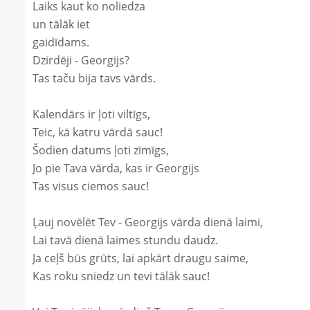
Laiks kaut ko noliedza
un tālāk iet
gaidīdams.
Dzirdēji - Georgijs?
Tas taču bija tavs vārds.
Kalendārs ir ļoti viltīgs,
Teic, kā katru vārdā sauc!
Šodien datums ļoti zīmīgs,
Jo pie Tava vārda, kas ir Georgijs
Tas visus ciemos sauc!
Ļauj novēlēt Tev - Georgijs vārda dienā laimi,
Lai tavā dienā laimes stundu daudz.
Ja ceļš būs grūts, lai apkārt draugu saime,
Kas roku sniedz un tevi tālāk sauc!