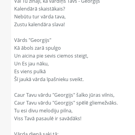
Vai Tu zināji, ka vārdiņš Tavs - Georgijs
Kalendārā skaistākais?
Nebūtu tur vārda tava,
Zustu kalendāra slava!
Vārds "Georgijs"
Kā ābols zarā spulgo
Un aicina pie sevis ciemos steigt,
Un Es jau nāku,
Es viens pulkā
Šī jaukā vārda īpašnieku sveikt.
Caur Tavu vārdu "Georgijs" šalko jūras vilnis,
Caur Tavu vārdu "Georgijs" spēlē gliemežvāks.
Tu esi divu melodiju pilna,
Viss Tavā pasaulē ir savādāks!
Vārda dienā saki tā: