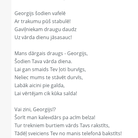
Georgijs šodien vafelē
Ar trakumu pūš stabulē!
Gaviļniekam draugu daudz
Uz vārda dienu jāsasauc!
Mans dārgais draugs - Georgijs,
Šodien Tava vārda diena.
Lai gan smaids Tev ļoti burvīgs,
Neliec mums te stāvēt durvīs,
Labāk aicini pie galda,
Lai vērtējam cik kūka salda!
Vai zini, Georgijs!?
Šorīt man kaleнdārs pa acīm belza!
Tur trekniem burtiem vārds Tavs rakstīts,
Tādēļ sveiciens Tev no manis telefonā bakstīts!