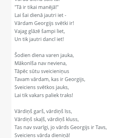
"Tā ir tikai manējā!"
Lai šai dienā jautri iet -
Vārdam Georgijs svētki ir!
Vajag glāzē šampi liet,
Un tik jautri dancī iet!
Šodien diena varen jauka,
Mākonīša nav neviena,
Tāpēc sūtu sveicieniņus
Tavam vārdam, kas ir Georgijs,
Sveiciens svētkos jauks,
Lai tik vakars paliek traks!
Vārdiņš garš, vārdiņš īss,
Vārdiņš skaļš, vārdiņš kluss,
Tas nav svarīgi, jo vārds Georgijs ir Tavs,
Sveiciens vārda dieniņā!