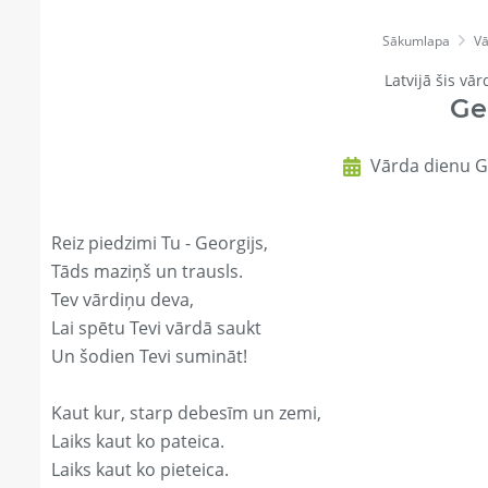
Sākumlapa
Vā
Latvijā šis vār
Ge
Vārda dienu Ge
Reiz piedzimi Tu - Georgijs,
Tāds maziņš un trausls.
Tev vārdiņu deva,
Lai spētu Tevi vārdā saukt
Un šodien Tevi sumināt!
Kaut kur, starp debesīm un zemi,
Laiks kaut ko pateica.
Laiks kaut ko pieteica.