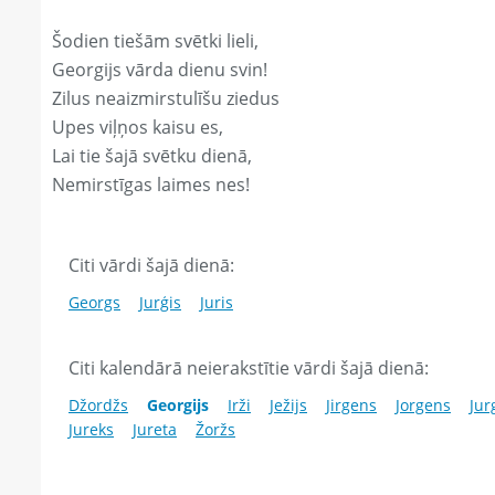
Šodien tiešām svētki lieli,
Georgijs vārda dienu svin!
Zilus neaizmirstulīšu ziedus
Upes viļņos kaisu es,
Lai tie šajā svētku dienā,
Nemirstīgas laimes nes!
Citi vārdi šajā dienā:
Georgs
Jurģis
Juris
Citi kalendārā neierakstītie vārdi šajā dienā:
Džordžs
Georgijs
Irži
Ježijs
Jirgens
Jorgens
Jur
Jureks
Jureta
Žoržs