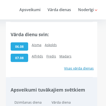
Apsveikumi
Vārda dienas
Noderīgi
Vārda dienu svin:
Aisma
Askolds
06.08
Alfrēds
Fredis
Madars
07.08
Visas vārda dienas
Apsveikumi tuvākajiem svētkiem
Dzimšanas diena
Vārda diena