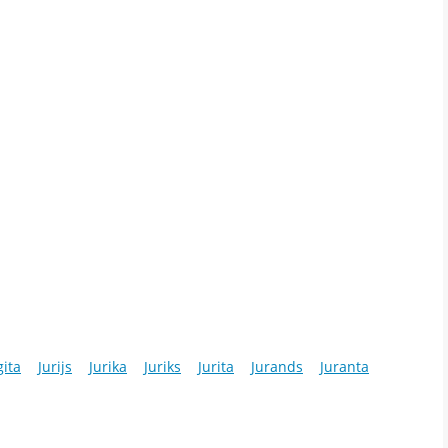
gita
Jurijs
Jurika
Juriks
Jurita
Jurands
Juranta