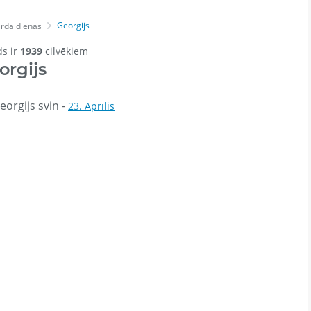
Georgijs
rda dienas
ds ir
1939
cilvēkiem
orgijs
orgijs svin -
23. Aprīlis