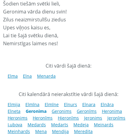
Šodien tiešām svētki lieli,
Geronima vārda dienu svin!
Zilus neaizmirstulīšu ziedus
Upes viļņos kaisu es,
Lai tie šajā svētku dienā,
Nemirstīgas laimes nes!
Citi vārdi šajā dienā:
Elma
Elna
Menarda
Citi kalendārā neierakstītie vārdi šajā dienā:
Elmija
Elmīna
Elmīne
Elnurs
Elnara
Elnāra
Elneta
Geronima
Geronims
Geronīms
Heronima
Heronims
Heronīms
Hieronīms
Jeronims
Jeronīms
Ļubova
Medards
Medarts
Medeja
Meinards
Meinhards
Mena
Mendija
Meredita