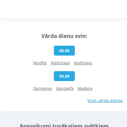
Vārda dienu svin:
08.08
Mudīte
Vladislava
Vladislavs
09.08
Genoveva
Genovefa
Madara
Visas vārda dienas
Apsveikumi tuvākajiem svētkiem