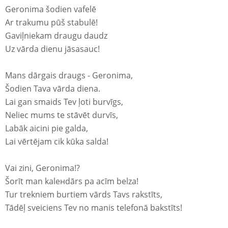
Geronima šodien vafelē
Ar trakumu pūš stabulē!
Gaviļniekam draugu daudz
Uz vārda dienu jāsasauc!
Mans dārgais draugs - Geronima,
Šodien Tava vārda diena.
Lai gan smaids Tev ļoti burvīgs,
Neliec mums te stāvēt durvīs,
Labāk aicini pie galda,
Lai vērtējam cik kūka salda!
Vai zini, Geronima!?
Šorīt man kaleнdārs pa acīm belza!
Tur trekniem burtiem vārds Tavs rakstīts,
Tādēļ sveiciens Tev no manis telefonā bakstīts!