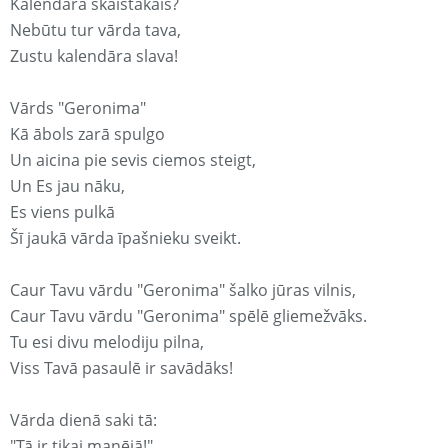
Kalendārā skaistākais?
Nebūtu tur vārda tava,
Zustu kalendāra slava!
Vārds "Geronima"
Kā ābols zarā spulgo
Un aicina pie sevis ciemos steigt,
Un Es jau nāku,
Es viens pulkā
Šī jaukā vārda īpašnieku sveikt.
Caur Tavu vārdu "Geronima" šalko jūras vilnis,
Caur Tavu vārdu "Geronima" spēlē gliemežvāks.
Tu esi divu melodiju pilna,
Viss Tavā pasaulē ir savādāks!
Vārda dienā saki tā:
"Tā ir tikai manējā!"