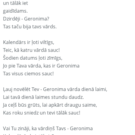
un tālāk iet
gaidīdams.
Dzirdēji - Geronima?
Tas taču bija tavs vārds.
Kalendārs ir ļoti viltīgs,
Teic, kā katru vārdā sauc!
Šodien datums ļoti zīmīgs,
Jo pie Tava vārda, kas ir Geronima
Tas visus ciemos sauc!
Ļauj novēlēt Tev - Geronima vārda dienā laimi,
Lai tavā dienā laimes stundu daudz.
Ja ceļš būs grūts, lai apkārt draugu saime,
Kas roku sniedz un tevi tālāk sauc!
Vai Tu zināji, ka vārdiņš Tavs - Geronima