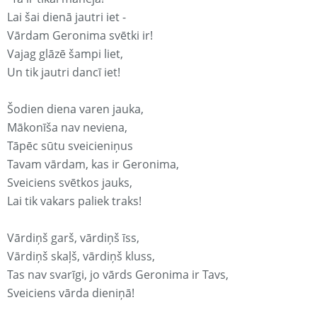
Lai šai dienā jautri iet -
Vārdam Geronima svētki ir!
Vajag glāzē šampi liet,
Un tik jautri dancī iet!
Šodien diena varen jauka,
Mākonīša nav neviena,
Tāpēc sūtu sveicieniņus
Tavam vārdam, kas ir Geronima,
Sveiciens svētkos jauks,
Lai tik vakars paliek traks!
Vārdiņš garš, vārdiņš īss,
Vārdiņš skaļš, vārdiņš kluss,
Tas nav svarīgi, jo vārds Geronima ir Tavs,
Sveiciens vārda dieniņā!