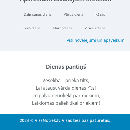
Dzimšanas diena
Vārda diena
Kāzas
Tēva diena
Mārtiņdiena
Vīriešu diena
Visi novēlējumi un apsveikumi
Dienas pantiņš
Veselība – prieka tilts,
Lai ataust vārda dienas rīts!
Un galvu nenoliekt par niekiem,
Lai domas paliek tikai priekiem!
2024 © VissNotiek.lv Visas tiesības paturētas.