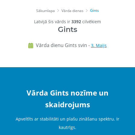
Gints
Sākumlapa
Vārda dienas
Latvijā šis vārds ir
3392
cilvēkiem
Gints
Vārda dienu Gints svin -
3. Maijs
Vārda Gints nozīme un
skaidrojums
Apveltīts ar stabilitāti un plašu zināšanu spektru. Ir
kautrīgs.