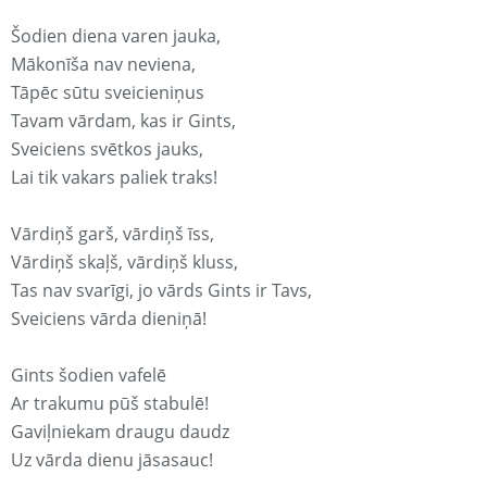
Šodien diena varen jauka,
Mākonīša nav neviena,
Tāpēc sūtu sveicieniņus
Tavam vārdam, kas ir Gints,
Sveiciens svētkos jauks,
Lai tik vakars paliek traks!
Vārdiņš garš, vārdiņš īss,
Vārdiņš skaļš, vārdiņš kluss,
Tas nav svarīgi, jo vārds Gints ir Tavs,
Sveiciens vārda dieniņā!
Gints šodien vafelē
Ar trakumu pūš stabulē!
Gaviļniekam draugu daudz
Uz vārda dienu jāsasauc!