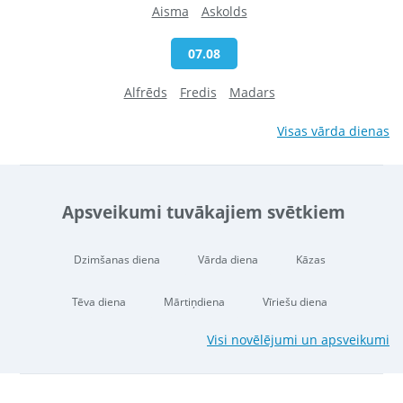
Aisma
Askolds
07.08
Alfrēds
Fredis
Madars
Visas vārda dienas
Apsveikumi tuvākajiem svētkiem
Dzimšanas diena
Vārda diena
Kāzas
Tēva diena
Mārtiņdiena
Vīriešu diena
Visi novēlējumi un apsveikumi