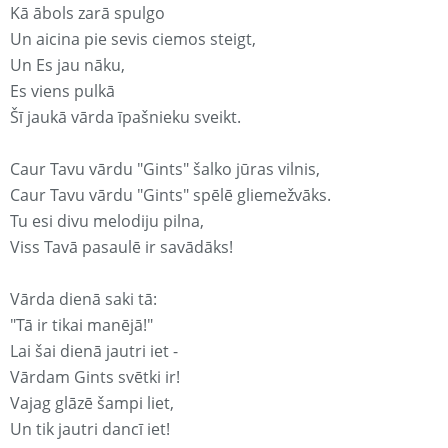
Kā ābols zarā spulgo
Un aicina pie sevis ciemos steigt,
Un Es jau nāku,
Es viens pulkā
Šī jaukā vārda īpašnieku sveikt.
Caur Tavu vārdu "Gints" šalko jūras vilnis,
Caur Tavu vārdu "Gints" spēlē gliemežvāks.
Tu esi divu melodiju pilna,
Viss Tavā pasaulē ir savādāks!
Vārda dienā saki tā:
"Tā ir tikai manējā!"
Lai šai dienā jautri iet -
Vārdam Gints svētki ir!
Vajag glāzē šampi liet,
Un tik jautri dancī iet!