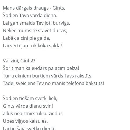
Mans dārgais draugs - Gints,
Šodien Tava vārda diena.
Lai gan smaids Tev ļoti burvīgs,
Neliec mums te stāvēt durvīs,
Labāk aicini pie galda,
Lai vērtējam cik kūka salda!
Vai zini, Gints!?
Šorīt man kaleнdārs pa acīm belza!
Tur trekniem burtiem vārds Tavs rakstīts,
Tādēļ sveiciens Tev no manis telefonā bakstīts!
Šodien tiešām svētki lieli,
Gints vārda dienu svin!
Zilus neaizmirstulīšu ziedus
Upes viļņos kaisu es,
Lai tie šajā svētku dienā,