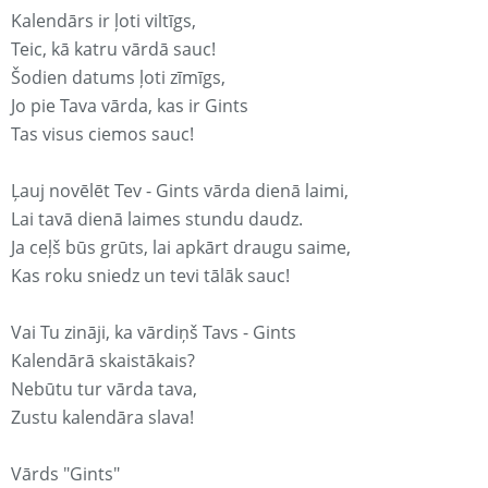
Kalendārs ir ļoti viltīgs,
Teic, kā katru vārdā sauc!
Šodien datums ļoti zīmīgs,
Jo pie Tava vārda, kas ir Gints
Tas visus ciemos sauc!
Ļauj novēlēt Tev - Gints vārda dienā laimi,
Lai tavā dienā laimes stundu daudz.
Ja ceļš būs grūts, lai apkārt draugu saime,
Kas roku sniedz un tevi tālāk sauc!
Vai Tu zināji, ka vārdiņš Tavs - Gints
Kalendārā skaistākais?
Nebūtu tur vārda tava,
Zustu kalendāra slava!
Vārds "Gints"