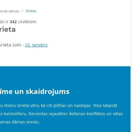
Grieta
ārda dienas
rds ir
342
cilvēkiem
rieta
rieta svin -
23. Janvāris
zīme un skaidrojums
u mieru Grieta vēro, kā citi plēšas un naidojas. Viņa labprāt
jo bestselleru. Necenšas iejaukties ikdienas konfliktos un vēlas
jamas dāmas oreolu.