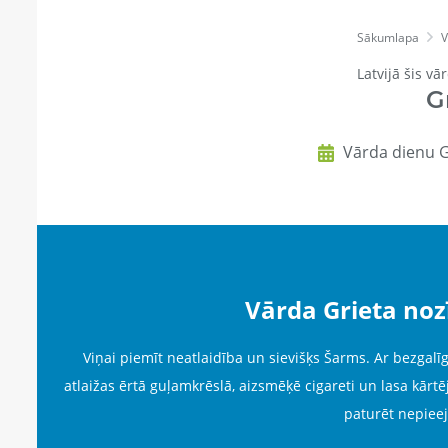
Sākumlapa
V
Latvijā šis vā
G
Vārda dienu G
Vārda Grieta no
Viņai piemīt neatlaidība un sievišķs Šarms. Ar bezgalīg
atlaižas ērtā guļamkrēslā, aizsmēķē cigareti un lasa kārtē
paturēt nepiee