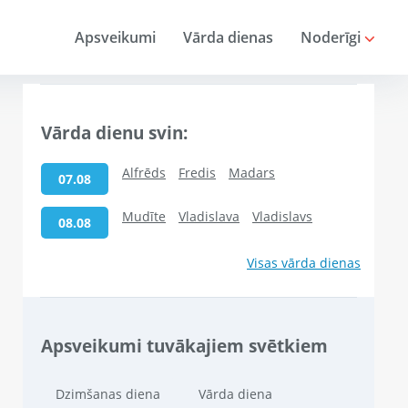
Apsveikumi
Vārda dienas
Noderīgi
Vārda dienu svin:
Alfrēds
Fredis
Madars
07.08
Mudīte
Vladislava
Vladislavs
08.08
Visas vārda dienas
Apsveikumi tuvākajiem svētkiem
Dzimšanas diena
Vārda diena