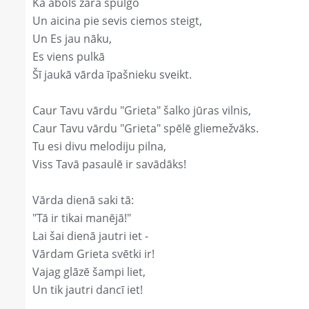
Kā ābols zarā spulgo
Un aicina pie sevis ciemos steigt,
Un Es jau nāku,
Es viens pulkā
Šī jaukā vārda īpašnieku sveikt.
Caur Tavu vārdu "Grieta" šalko jūras vilnis,
Caur Tavu vārdu "Grieta" spēlē gliemežvāks.
Tu esi divu melodiju pilna,
Viss Tavā pasaulē ir savādāks!
Vārda dienā saki tā:
"Tā ir tikai manējā!"
Lai šai dienā jautri iet -
Vārdam Grieta svētki ir!
Vajag glāzē šampi liet,
Un tik jautri dancī iet!