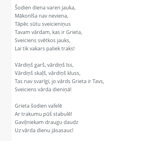
Šodien diena varen jauka,
Mākonīša nav neviena,
Tāpēc sūtu sveicieniņus
Tavam vārdam, kas ir Grieta,
Sveiciens svētkos jauks,
Lai tik vakars paliek traks!
Vārdiņš garš, vārdiņš īss,
Vārdiņš skaļš, vārdiņš kluss,
Tas nav svarīgi, jo vārds Grieta ir Tavs,
Sveiciens vārda dieniņā!
Grieta šodien vafelē
Ar trakumu pūš stabulē!
Gaviļniekam draugu daudz
Uz vārda dienu jāsasauc!