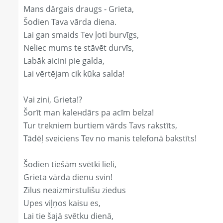
Mans dārgais draugs - Grieta,
Šodien Tava vārda diena.
Lai gan smaids Tev ļoti burvīgs,
Neliec mums te stāvēt durvīs,
Labāk aicini pie galda,
Lai vērtējam cik kūka salda!
Vai zini, Grieta!?
Šorīt man kaleнdārs pa acīm belza!
Tur trekniem burtiem vārds Tavs rakstīts,
Tādēļ sveiciens Tev no manis telefonā bakstīts!
Šodien tiešām svētki lieli,
Grieta vārda dienu svin!
Zilus neaizmirstulīšu ziedus
Upes viļņos kaisu es,
Lai tie šajā svētku dienā,