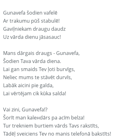
Gunavefa šodien vafelē
Ar trakumu pūš stabulē!
Gaviļniekam draugu daudz
Uz vārda dienu jāsasauc!
Mans dārgais draugs - Gunavefa,
Šodien Tava vārda diena.
Lai gan smaids Tev ļoti burvīgs,
Neliec mums te stāvēt durvīs,
Labāk aicini pie galda,
Lai vērtējam cik kūka salda!
Vai zini, Gunavefa!?
Šorīt man kaleнdārs pa acīm belza!
Tur trekniem burtiem vārds Tavs rakstīts,
Tādēļ sveiciens Tev no manis telefonā bakstīts!