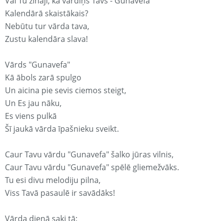
Vai Tu zināji, ka vārdiņš Tavs - Gunavefa
Kalendārā skaistākais?
Nebūtu tur vārda tava,
Zustu kalendāra slava!
Vārds "Gunavefa"
Kā ābols zarā spulgo
Un aicina pie sevis ciemos steigt,
Un Es jau nāku,
Es viens pulkā
Šī jaukā vārda īpašnieku sveikt.
Caur Tavu vārdu "Gunavefa" šalko jūras vilnis,
Caur Tavu vārdu "Gunavefa" spēlē gliemežvāks.
Tu esi divu melodiju pilna,
Viss Tavā pasaulē ir savādāks!
Vārda dienā saki tā: