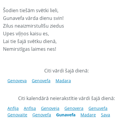
Šodien tiešām svētki lieli,
Gunavefa vārda dienu svin!
Zilus neaizmirstulīšu ziedus
Upes viļņos kaisu es,
Lai tie šajā svētku dienā,
Nemirstīgas laimes nes!
Citi vārdi šajā dienā:
Genoveva
Genovefa
Madara
Citi kalendārā neierakstītie vārdi šajā dienā:
Anfija
Anfisa
Genoveja
Genovera
Genuvefa
Genovaite
Ģenovefa
Gunavefa
Madare
Sava