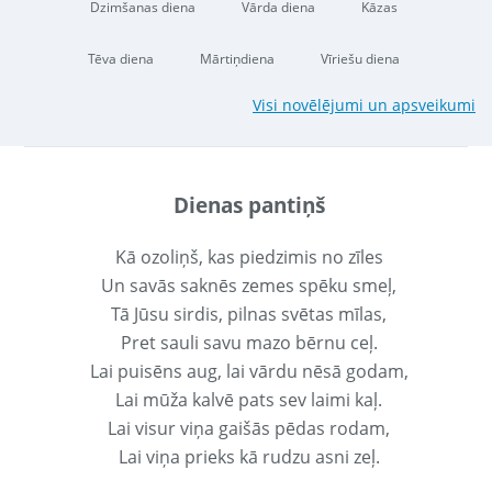
Dzimšanas diena
Vārda diena
Kāzas
Tēva diena
Mārtiņdiena
Vīriešu diena
Visi novēlējumi un apsveikumi
Dienas pantiņš
Kā ozoliņš, kas piedzimis no zīles
Un savās saknēs zemes spēku smeļ,
Tā Jūsu sirdis, pilnas svētas mīlas,
Pret sauli savu mazo bērnu ceļ.
Lai puisēns aug, lai vārdu nēsā godam,
Lai mūža kalvē pats sev laimi kaļ.
Lai visur viņa gaišās pēdas rodam,
Lai viņa prieks kā rudzu asni zeļ.