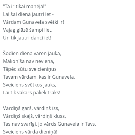
"Tā ir tikai manējā!"
Lai šai dienā jautri iet -
Vārdam Gunavefa svētki ir!
Vajag glāzē šampi liet,
Un tik jautri dancī iet!
Šodien diena varen jauka,
Mākonīša nav neviena,
Tāpēc sūtu sveicieniņus
Tavam vārdam, kas ir Gunavefa,
Sveiciens svētkos jauks,
Lai tik vakars paliek traks!
Vārdiņš garš, vārdiņš īss,
Vārdiņš skaļš, vārdiņš kluss,
Tas nav svarīgi, jo vārds Gunavefa ir Tavs,
Sveiciens vārda dieniņā!