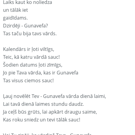
Laiks kaut ko noliedza
un tālāk iet
gaidīdams.
Dzirdēji - Gunavefa?
Tas taču bija tavs vārds.
Kalendārs ir ļoti viltīgs,
Teic, kā katru vārdā sauc!
Šodien datums ļoti zīmīgs,
Jo pie Tava vārda, kas ir Gunavefa
Tas visus ciemos sauc!
Ļauj novēlēt Tev - Gunavefa vārda dienā laimi,
Lai tavā dienā laimes stundu daudz.
Ja ceļš būs grūts, lai apkārt draugu saime,
Kas roku sniedz un tevi tālāk sauc!