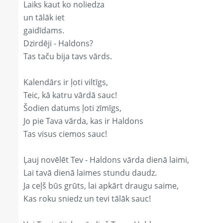
Laiks kaut ko noliedza
un tālāk iet
gaidīdams.
Dzirdēji - Haldons?
Tas taču bija tavs vārds.
Kalendārs ir ļoti viltīgs,
Teic, kā katru vārdā sauc!
Šodien datums ļoti zīmīgs,
Jo pie Tava vārda, kas ir Haldons
Tas visus ciemos sauc!
Ļauj novēlēt Tev - Haldons vārda dienā laimi,
Lai tavā dienā laimes stundu daudz.
Ja ceļš būs grūts, lai apkārt draugu saime,
Kas roku sniedz un tevi tālāk sauc!