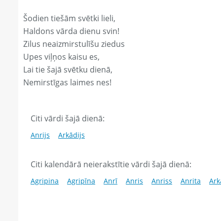
Šodien tiešām svētki lieli,
Haldons vārda dienu svin!
Zilus neaizmirstulīšu ziedus
Upes viļņos kaisu es,
Lai tie šajā svētku dienā,
Nemirstīgas laimes nes!
Citi vārdi šajā dienā:
Anrijs
Arkādijs
Citi kalendārā neierakstītie vārdi šajā dienā:
Agripina
Agripīna
Anrī
Anris
Anriss
Anrita
Ark