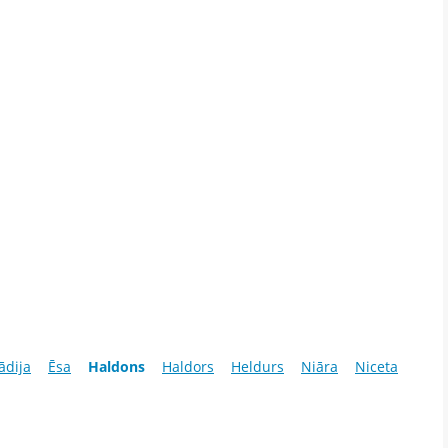
ādija
Ēsa
Haldons
Haldors
Heldurs
Niāra
Niceta