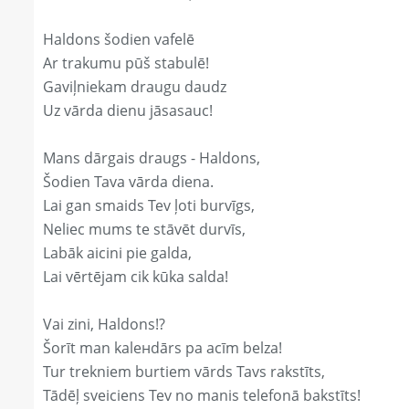
Haldons šodien vafelē
Ar trakumu pūš stabulē!
Gaviļniekam draugu daudz
Uz vārda dienu jāsasauc!
Mans dārgais draugs - Haldons,
Šodien Tava vārda diena.
Lai gan smaids Tev ļoti burvīgs,
Neliec mums te stāvēt durvīs,
Labāk aicini pie galda,
Lai vērtējam cik kūka salda!
Vai zini, Haldons!?
Šorīt man kaleнdārs pa acīm belza!
Tur trekniem burtiem vārds Tavs rakstīts,
Tādēļ sveiciens Tev no manis telefonā bakstīts!