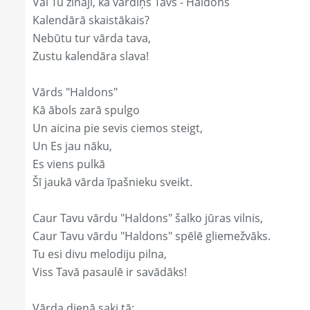
Vai Tu zināji, ka vārdiņš Tavs - Haldons
Kalendārā skaistākais?
Nebūtu tur vārda tava,
Zustu kalendāra slava!
Vārds "Haldons"
Kā ābols zarā spulgo
Un aicina pie sevis ciemos steigt,
Un Es jau nāku,
Es viens pulkā
Šī jaukā vārda īpašnieku sveikt.
Caur Tavu vārdu "Haldons" šalko jūras vilnis,
Caur Tavu vārdu "Haldons" spēlē gliemežvāks.
Tu esi divu melodiju pilna,
Viss Tavā pasaulē ir savādāks!
Vārda dienā saki tā: