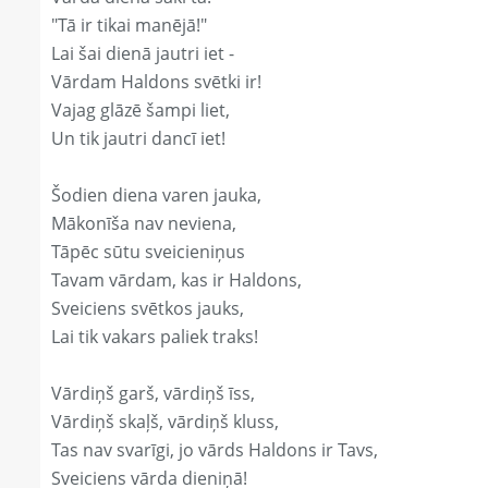
"Tā ir tikai manējā!"
Lai šai dienā jautri iet -
Vārdam Haldons svētki ir!
Vajag glāzē šampi liet,
Un tik jautri dancī iet!
Šodien diena varen jauka,
Mākonīša nav neviena,
Tāpēc sūtu sveicieniņus
Tavam vārdam, kas ir Haldons,
Sveiciens svētkos jauks,
Lai tik vakars paliek traks!
Vārdiņš garš, vārdiņš īss,
Vārdiņš skaļš, vārdiņš kluss,
Tas nav svarīgi, jo vārds Haldons ir Tavs,
Sveiciens vārda dieniņā!