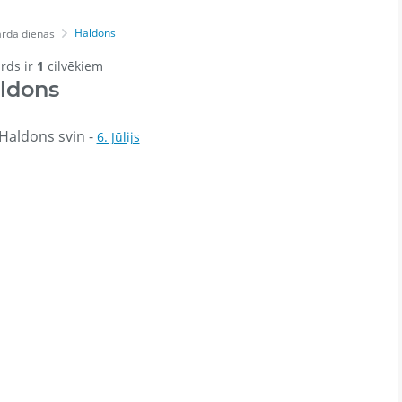
Haldons
rda dienas
ārds ir
1
cilvēkiem
ldons
Haldons svin -
6. Jūlijs