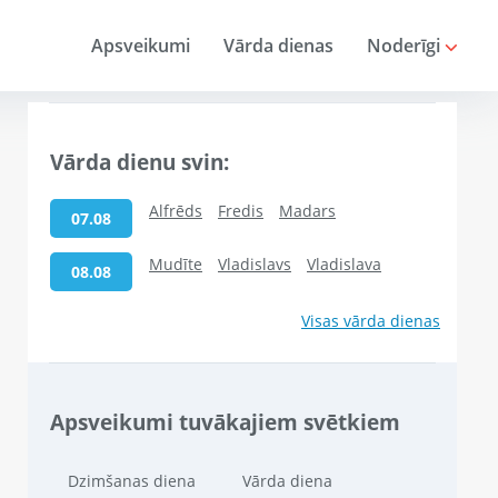
Apsveikumi
Vārda dienas
Noderīgi
Vārda dienu svin:
Alfrēds
Fredis
Madars
07.08
Mudīte
Vladislavs
Vladislava
08.08
Visas vārda dienas
Apsveikumi tuvākajiem svētkiem
Dzimšanas diena
Vārda diena