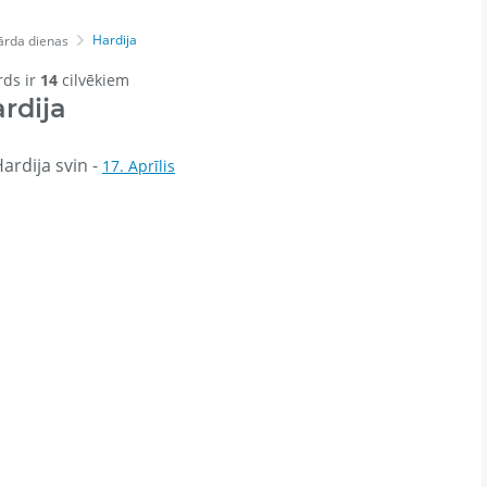
Hardija
ārda dienas
rds ir
14
cilvēkiem
rdija
ardija svin -
17. Aprīlis