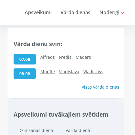
Apsveikumi
Vārda dienas
Noderīgi
Vārda dienu svin:
Alfrēds
Fredis
Madars
07.08
Mudīte
Vladislava
Vladislavs
08.08
Visas vārda dienas
Apsveikumi tuvākajiem svētkiem
Dzimšanas diena
Vārda diena