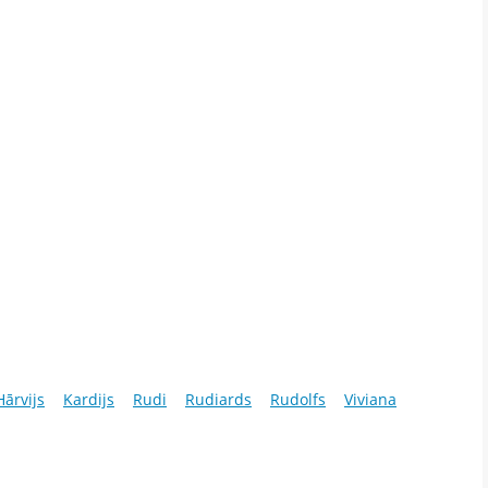
Hārvijs
Kardijs
Rudi
Rudiards
Rudolfs
Viviana