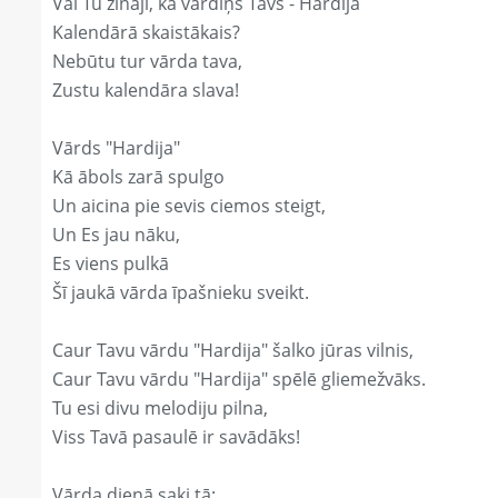
Vai Tu zināji, ka vārdiņš Tavs - Hardija
Kalendārā skaistākais?
Nebūtu tur vārda tava,
Zustu kalendāra slava!
Vārds "Hardija"
Kā ābols zarā spulgo
Un aicina pie sevis ciemos steigt,
Un Es jau nāku,
Es viens pulkā
Šī jaukā vārda īpašnieku sveikt.
Caur Tavu vārdu "Hardija" šalko jūras vilnis,
Caur Tavu vārdu "Hardija" spēlē gliemežvāks.
Tu esi divu melodiju pilna,
Viss Tavā pasaulē ir savādāks!
Vārda dienā saki tā: