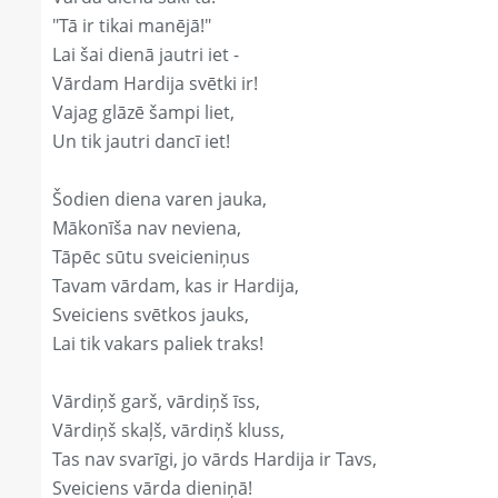
"Tā ir tikai manējā!"
Lai šai dienā jautri iet -
Vārdam Hardija svētki ir!
Vajag glāzē šampi liet,
Un tik jautri dancī iet!
Šodien diena varen jauka,
Mākonīša nav neviena,
Tāpēc sūtu sveicieniņus
Tavam vārdam, kas ir Hardija,
Sveiciens svētkos jauks,
Lai tik vakars paliek traks!
Vārdiņš garš, vārdiņš īss,
Vārdiņš skaļš, vārdiņš kluss,
Tas nav svarīgi, jo vārds Hardija ir Tavs,
Sveiciens vārda dieniņā!