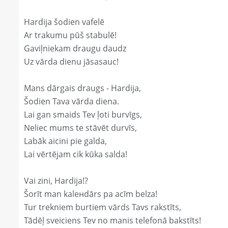
Hardija šodien vafelē
Ar trakumu pūš stabulē!
Gaviļniekam draugu daudz
Uz vārda dienu jāsasauc!
Mans dārgais draugs - Hardija,
Šodien Tava vārda diena.
Lai gan smaids Tev ļoti burvīgs,
Neliec mums te stāvēt durvīs,
Labāk aicini pie galda,
Lai vērtējam cik kūka salda!
Vai zini, Hardija!?
Šorīt man kaleнdārs pa acīm belza!
Tur trekniem burtiem vārds Tavs rakstīts,
Tādēļ sveiciens Tev no manis telefonā bakstīts!