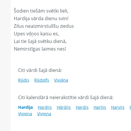
Šodien tiešām svētki lieli,
Hardija vārda dienu svin!
Zilus neaizmirstulīšu ziedus
Upes viļņos kaisu es,
Lai tie šajā svētku dienā,
Nemirstīgas laimes nes!
Citi vārdi šajā dienā:
Rūdis
Rūdolfs
Viviāna
Citi kalendārā neierakstītie vārdi šajā dienā:
Hardija
Hardijs
Hārdijs
Hardis
Harlijs
Harvijs
Viviena
Vivjena