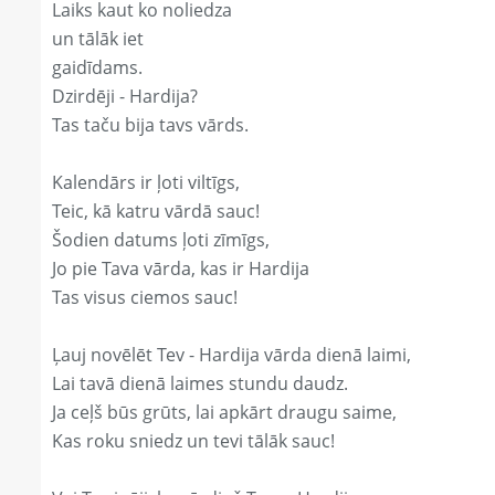
Laiks kaut ko noliedza
un tālāk iet
gaidīdams.
Dzirdēji - Hardija?
Tas taču bija tavs vārds.
Kalendārs ir ļoti viltīgs,
Teic, kā katru vārdā sauc!
Šodien datums ļoti zīmīgs,
Jo pie Tava vārda, kas ir Hardija
Tas visus ciemos sauc!
Ļauj novēlēt Tev - Hardija vārda dienā laimi,
Lai tavā dienā laimes stundu daudz.
Ja ceļš būs grūts, lai apkārt draugu saime,
Kas roku sniedz un tevi tālāk sauc!