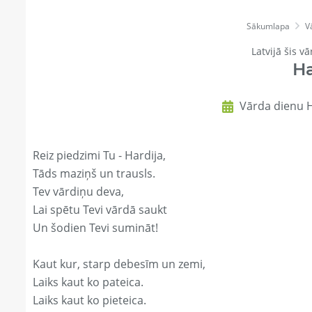
Sākumlapa
V
Latvijā šis vā
Ha
Vārda dienu H
Reiz piedzimi Tu - Hardija,
Tāds maziņš un trausls.
Tev vārdiņu deva,
Lai spētu Tevi vārdā saukt
Un šodien Tevi sumināt!
Kaut kur, starp debesīm un zemi,
Laiks kaut ko pateica.
Laiks kaut ko pieteica.