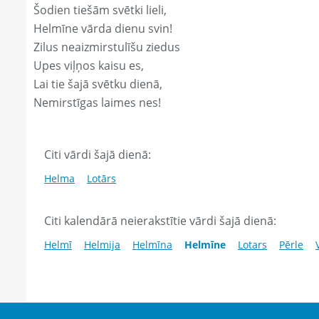
Šodien tiešām svētki lieli,
Helmīne vārda dienu svin!
Zilus neaizmirstulīšu ziedus
Upes viļņos kaisu es,
Lai tie šajā svētku dienā,
Nemirstīgas laimes nes!
Citi vārdi šajā dienā:
Helma
Lotārs
Citi kalendārā neierakstītie vārdi šajā dienā:
Helmī
Helmija
Helmīna
Helmīne
Lotars
Pērle