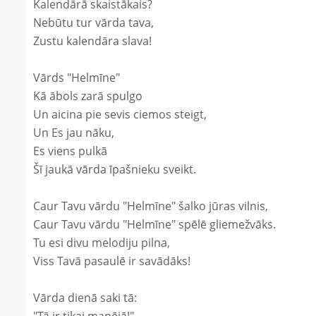
Kalendārā skaistākais?
Nebūtu tur vārda tava,
Zustu kalendāra slava!
Vārds "Helmīne"
Kā ābols zarā spulgo
Un aicina pie sevis ciemos steigt,
Un Es jau nāku,
Es viens pulkā
Šī jaukā vārda īpašnieku sveikt.
Caur Tavu vārdu "Helmīne" šalko jūras vilnis,
Caur Tavu vārdu "Helmīne" spēlē gliemežvāks.
Tu esi divu melodiju pilna,
Viss Tavā pasaulē ir savādāks!
Vārda dienā saki tā: