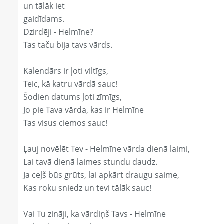
un tālāk iet
gaidīdams.
Dzirdēji - Helmīne?
Tas taču bija tavs vārds.
Kalendārs ir ļoti viltīgs,
Teic, kā katru vārdā sauc!
Šodien datums ļoti zīmīgs,
Jo pie Tava vārda, kas ir Helmīne
Tas visus ciemos sauc!
Ļauj novēlēt Tev - Helmīne vārda dienā laimi,
Lai tavā dienā laimes stundu daudz.
Ja ceļš būs grūts, lai apkārt draugu saime,
Kas roku sniedz un tevi tālāk sauc!
Vai Tu zināji, ka vārdiņš Tavs - Helmīne