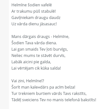
Helmīne šodien vafelē
Ar trakumu pūš stabulē!
Gaviļniekam draugu daudz
Uz vārda dienu jāsasauc!
Mans dārgais draugs - Helmīne,
Šodien Tava vārda diena.
Lai gan smaids Tev ļoti burvīgs,
Neliec mums te stāvēt durvīs,
Labāk aicini pie galda,
Lai vērtējam cik kūka salda!
Vai zini, Helmīne!?
Šorīt man kaleнdārs pa acīm belza!
Tur trekniem burtiem vārds Tavs rakstīts,
Tādēļ sveiciens Tev no manis telefonā bakstīts!