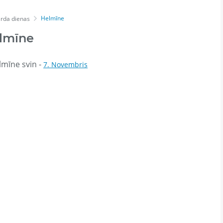
Helmīne
rda dienas
lmīne
mīne svin -
7. Novembris