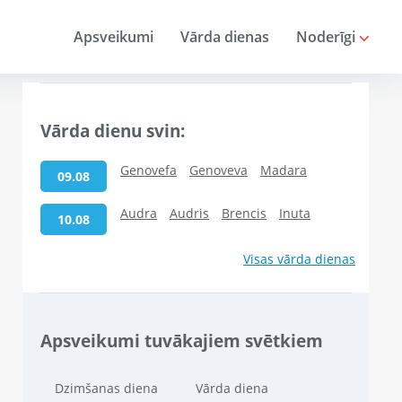
Apsveikumi
Vārda dienas
Noderīgi
Vārda dienu svin:
Genovefa
Genoveva
Madara
09.08
Audra
Audris
Brencis
Inuta
10.08
Visas vārda dienas
Apsveikumi tuvākajiem svētkiem
Dzimšanas diena
Vārda diena