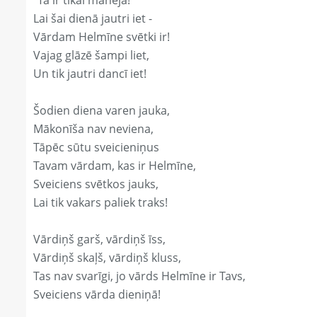
"Tā ir tikai manējā!"
Lai šai dienā jautri iet -
Vārdam Helmīne svētki ir!
Vajag glāzē šampi liet,
Un tik jautri dancī iet!
Šodien diena varen jauka,
Mākonīša nav neviena,
Tāpēc sūtu sveicieniņus
Tavam vārdam, kas ir Helmīne,
Sveiciens svētkos jauks,
Lai tik vakars paliek traks!
Vārdiņš garš, vārdiņš īss,
Vārdiņš skaļš, vārdiņš kluss,
Tas nav svarīgi, jo vārds Helmīne ir Tavs,
Sveiciens vārda dieniņā!