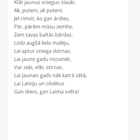
Klāt jaunus sniegus slauki.
Ak, puteni, ak puteni,
Jel rimsti, ko gan ārdies,
Pār, pārēm mūsu zemīte,
Zem tavas baltās bārdas.
Lūdz augšā lielo malēju,
Lai aptur sniega dzirnas,
Lai jauno gadu nosvinēt,
Var zaķi, vilki, stirnas.
Lai Jaunais gads nāk katrā sētā,
Lai Latviju un cilvēkus
Gan dievs, gan Laima svēta!