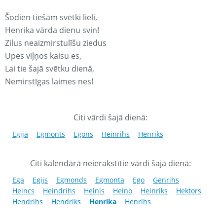
Šodien tiešām svētki lieli,
Henrika vārda dienu svin!
Zilus neaizmirstulīšu ziedus
Upes viļņos kaisu es,
Lai tie šajā svētku dienā,
Nemirstīgas laimes nes!
Citi vārdi šajā dienā:
Egija
Egmonts
Egons
Heinrihs
Henriks
Citi kalendārā neierakstītie vārdi šajā dienā:
Ega
Egijs
Egmonds
Egmonta
Ego
Genrihs
Heincs
Heindrihs
Heinis
Heino
Heinriks
Hektors
Hendrihs
Hendriks
Henrika
Henrihs