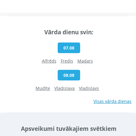
Vārda dienu svin:
07.08
Alfrēds
Fredis
Madars
08.08
Mudīte
Vladislava
Vladislavs
Visas vārda dienas
Apsveikumi tuvākajiem svētkiem