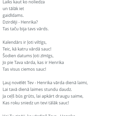
Laiks kaut ko noliedza
un tālāk iet
gaidīdams.
Dzirdēji - Henrika?
Tas taču bija tavs vārds.
Kalendārs ir ļoti viltīgs,
Teic, kā katru vārdā sauc!
Šodien datums ļoti zīmīgs,
Jo pie Tava vārda, kas ir Henrika
Tas visus ciemos sauc!
Ļauj novēlēt Tev - Henrika vārda dienā laimi,
Lai tavā dienā laimes stundu daudz.
Ja ceļš būs grūts, lai apkārt draugu saime,
Kas roku sniedz un tevi tālāk sauc!