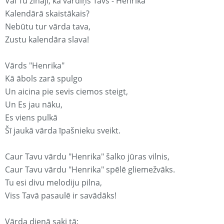
Vai Tu zināji, ka vārdiņš Tavs - Henrika
Kalendārā skaistākais?
Nebūtu tur vārda tava,
Zustu kalendāra slava!
Vārds "Henrika"
Kā ābols zarā spulgo
Un aicina pie sevis ciemos steigt,
Un Es jau nāku,
Es viens pulkā
Šī jaukā vārda īpašnieku sveikt.
Caur Tavu vārdu "Henrika" šalko jūras vilnis,
Caur Tavu vārdu "Henrika" spēlē gliemežvāks.
Tu esi divu melodiju pilna,
Viss Tavā pasaulē ir savādāks!
Vārda dienā saki tā: