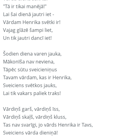
"Tā ir tikai manējā!"
Lai šai dienā jautri iet -
Vārdam Henrika svētki ir!
Vajag glāzē šampi liet,
Un tik jautri dancī iet!
Šodien diena varen jauka,
Mākonīša nav neviena,
Tāpēc sūtu sveicieniņus
Tavam vārdam, kas ir Henrika,
Sveiciens svētkos jauks,
Lai tik vakars paliek traks!
Vārdiņš garš, vārdiņš īss,
Vārdiņš skaļš, vārdiņš kluss,
Tas nav svarīgi, jo vārds Henrika ir Tavs,
Sveiciens vārda dieniņā!