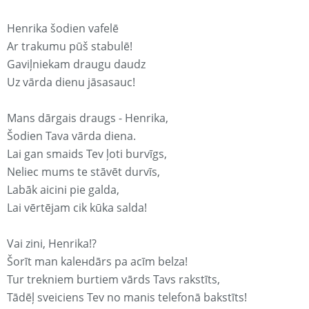
Henrika šodien vafelē
Ar trakumu pūš stabulē!
Gaviļniekam draugu daudz
Uz vārda dienu jāsasauc!
Mans dārgais draugs - Henrika,
Šodien Tava vārda diena.
Lai gan smaids Tev ļoti burvīgs,
Neliec mums te stāvēt durvīs,
Labāk aicini pie galda,
Lai vērtējam cik kūka salda!
Vai zini, Henrika!?
Šorīt man kaleнdārs pa acīm belza!
Tur trekniem burtiem vārds Tavs rakstīts,
Tādēļ sveiciens Tev no manis telefonā bakstīts!