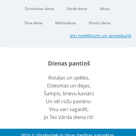
Dzimšanas diena
Vārda diena
Kāzas
Tēva diena
Mārtiņdiena
Vīriešu diena
Visi novēlējumi un apsveikumi
Dienas pantiņš
Rotaļas un spēles,
Dziesmas un dejas,
Šampis, krievu kaviārs
Un vēl rožu paviāns-
Visu vari sagaidīt,
Jo Tev Vārda diena rīt!
2024 © VissNotiek.lv Visas tiesības paturētas.