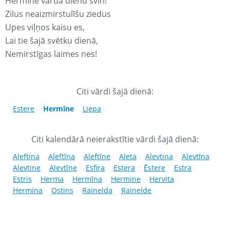
Hermīne vārda dienu svin!
Zilus neaizmirstulīšu ziedus
Upes viļņos kaisu es,
Lai tie šajā svētku dienā,
Nemirstīgas laimes nes!
Citi vārdi šajā dienā:
Estere
Hermīne
Liepa
Citi kalendārā neierakstītie vārdi šajā dienā:
Aleftina
Aleftīna
Aleftīne
Aleta
Alevtina
Alevtīna
Alevtine
Alevtīne
Esfira
Estera
Ēstere
Estra
Estris
Herma
Hermīna
Hermine
Hervita
Hermina
Ostins
Rainelda
Rainelde