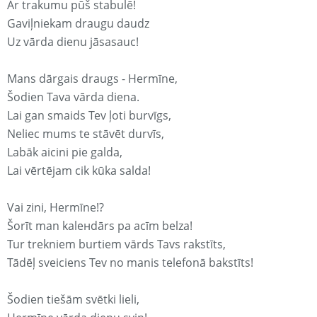
Ar trakumu pūš stabulē!
Gaviļniekam draugu daudz
Uz vārda dienu jāsasauc!
Mans dārgais draugs - Hermīne,
Šodien Tava vārda diena.
Lai gan smaids Tev ļoti burvīgs,
Neliec mums te stāvēt durvīs,
Labāk aicini pie galda,
Lai vērtējam cik kūka salda!
Vai zini, Hermīne!?
Šorīt man kaleнdārs pa acīm belza!
Tur trekniem burtiem vārds Tavs rakstīts,
Tādēļ sveiciens Tev no manis telefonā bakstīts!
Šodien tiešām svētki lieli,