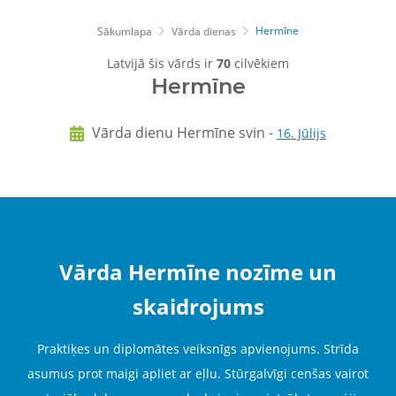
Hermīne
Sākumlapa
Vārda dienas
Latvijā šis vārds ir
70
cilvēkiem
Hermīne
Vārda dienu Hermīne svin -
16. Jūlijs
Vārda Hermīne nozīme un
skaidrojums
Praktiķes un diplomātes veiksnīgs apvienojums. Strīda
asumus prot maigi apliet ar eļlu. Stūrgalvīgi cenšas vairot