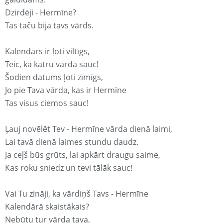
Dzirdēji - Hermīne?
Tas taču bija tavs vārds.
Kalendārs ir ļoti viltīgs,
Teic, kā katru vārdā sauc!
Šodien datums ļoti zīmīgs,
Jo pie Tava vārda, kas ir Hermīne
Tas visus ciemos sauc!
Ļauj novēlēt Tev - Hermīne vārda dienā laimi,
Lai tavā dienā laimes stundu daudz.
Ja ceļš būs grūts, lai apkārt draugu saime,
Kas roku sniedz un tevi tālāk sauc!
Vai Tu zināji, ka vārdiņš Tavs - Hermīne
Kalendārā skaistākais?
Nebūtu tur vārda tava,