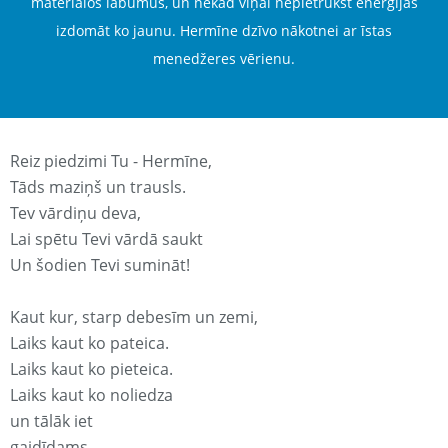
materiālos labumus, un nekad viņai nepietrūkst enerģijas
izdomāt ko jaunu. Hermīne dzīvo nākotnei ar īstas
menedžeres vērienu.
Reiz piedzimi Tu - Hermīne,
Tāds maziņš un trausls.
Tev vārdiņu deva,
Lai spētu Tevi vārdā saukt
Un šodien Tevi sumināt!
Kaut kur, starp debesīm un zemi,
Laiks kaut ko pateica.
Laiks kaut ko pieteica.
Laiks kaut ko noliedza
un tālāk iet
gaidīdams.