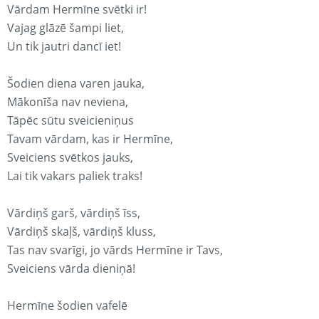
Vārdam Hermīne svētki ir!
Vajag glāzē šampi liet,
Un tik jautri dancī iet!
Šodien diena varen jauka,
Mākonīša nav neviena,
Tāpēc sūtu sveicieniņus
Tavam vārdam, kas ir Hermīne,
Sveiciens svētkos jauks,
Lai tik vakars paliek traks!
Vārdiņš garš, vārdiņš īss,
Vārdiņš skaļš, vārdiņš kluss,
Tas nav svarīgi, jo vārds Hermīne ir Tavs,
Sveiciens vārda dieniņā!
Hermīne šodien vafelē