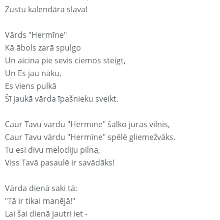
Zustu kalendāra slava!
Vārds "Hermīne"
Kā ābols zarā spulgo
Un aicina pie sevis ciemos steigt,
Un Es jau nāku,
Es viens pulkā
Šī jaukā vārda īpašnieku sveikt.
Caur Tavu vārdu "Hermīne" šalko jūras vilnis,
Caur Tavu vārdu "Hermīne" spēlē gliemežvāks.
Tu esi divu melodiju pilna,
Viss Tavā pasaulē ir savādāks!
Vārda dienā saki tā:
"Tā ir tikai manējā!"
Lai šai dienā jautri iet -