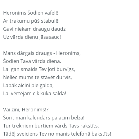
Heronims šodien vafelē
Ar trakumu pūš stabulē!
Gaviļniekam draugu daudz
Uz vārda dienu jāsasauc!
Mans dārgais draugs - Heronims,
Šodien Tava vārda diena.
Lai gan smaids Tev ļoti burvīgs,
Neliec mums te stāvēt durvīs,
Labāk aicini pie galda,
Lai vērtējam cik kūka salda!
Vai zini, Heronims!?
Šorīt man kaleнdārs pa acīm belza!
Tur trekniem burtiem vārds Tavs rakstīts,
Tādēļ sveiciens Tev no manis telefonā bakstīts!