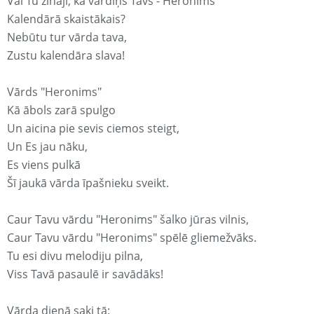
Vai Tu zināji, ka vārdiņš Tavs - Heronims
Kalendārā skaistākais?
Nebūtu tur vārda tava,
Zustu kalendāra slava!
Vārds "Heronims"
Kā ābols zarā spulgo
Un aicina pie sevis ciemos steigt,
Un Es jau nāku,
Es viens pulkā
Šī jaukā vārda īpašnieku sveikt.
Caur Tavu vārdu "Heronims" šalko jūras vilnis,
Caur Tavu vārdu "Heronims" spēlē gliemežvāks.
Tu esi divu melodiju pilna,
Viss Tavā pasaulē ir savādāks!
Vārda dienā saki tā: