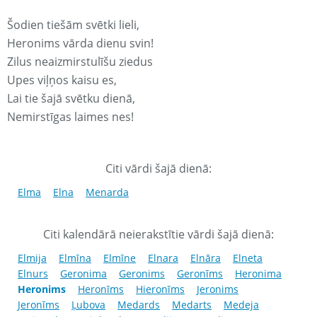
Šodien tiešām svētki lieli,
Heronims vārda dienu svin!
Zilus neaizmirstulīšu ziedus
Upes viļņos kaisu es,
Lai tie šajā svētku dienā,
Nemirstīgas laimes nes!
Citi vārdi šajā dienā:
Elma
Elna
Menarda
Citi kalendārā neierakstītie vārdi šajā dienā:
Elmija
Elmīna
Elmīne
Elnara
Elnāra
Elneta
Elnurs
Geronima
Geronims
Geronīms
Heronima
Heronims
Heronīms
Hieronīms
Jeronims
Jeronīms
Ļubova
Medards
Medarts
Medeja