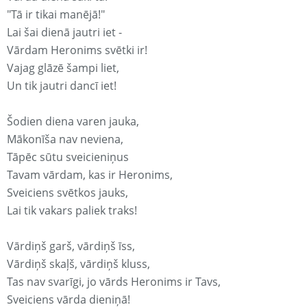
"Tā ir tikai manējā!"
Lai šai dienā jautri iet -
Vārdam Heronims svētki ir!
Vajag glāzē šampi liet,
Un tik jautri dancī iet!
Šodien diena varen jauka,
Mākonīša nav neviena,
Tāpēc sūtu sveicieniņus
Tavam vārdam, kas ir Heronims,
Sveiciens svētkos jauks,
Lai tik vakars paliek traks!
Vārdiņš garš, vārdiņš īss,
Vārdiņš skaļš, vārdiņš kluss,
Tas nav svarīgi, jo vārds Heronims ir Tavs,
Sveiciens vārda dieniņā!