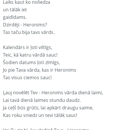
Laiks kaut ko noliedza
un tālāk iet
gaidīdams.
Dzirdēji - Heronims?
Tas taču bija tavs vārds.
Kalendārs ir ļoti viltīgs,
Teic, kā katru vārdā sauc!
Šodien datums ļoti zīmīgs,
Jo pie Tava vārda, kas ir Heronims
Tas visus ciemos sauc!
Ļauj novēlēt Tev - Heronims vārda dienā laimi,
Lai tavā dienā laimes stundu daudz.
Ja ceļš būs grūts, lai apkārt draugu saime,
Kas roku sniedz un tevi tālāk sauc!