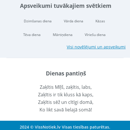
Apsveikumi tuvākajiem svētkiem
Dzimšanas diena
Vārda diena
Kāzas
Tēva diena
Mārtiņdiena
Vīriešu diena
Visi novēlējumi un apsveikumi
Dienas pantiņš
Zaķītis Mīļš, zaķītis, labs,
Zaķītis ir tik kluss kā kaps,
Zaķītis sēž un cītīgi domā,
Ko likt savā lielajā somā!
2024 © VissNotiek.lv Visas tiesības paturētas.