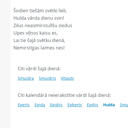
Šodien tiešām svētki lieli,
Hulda vārda dienu svin!
Zilus neaizmirstulīšu ziedus
Upes viļņos kaisu es,
Lai tie šajā svētku dienā,
Nemirstīgas laimes nes!
Citi vārdi šajā dienā:
Smuidra
Smuidris
Vitauts
Citi kalendārā neierakstītie vārdi šajā dienā:
Egerts
Egida
Egidijs
Egberts
Egdijs
Hulda
Smu