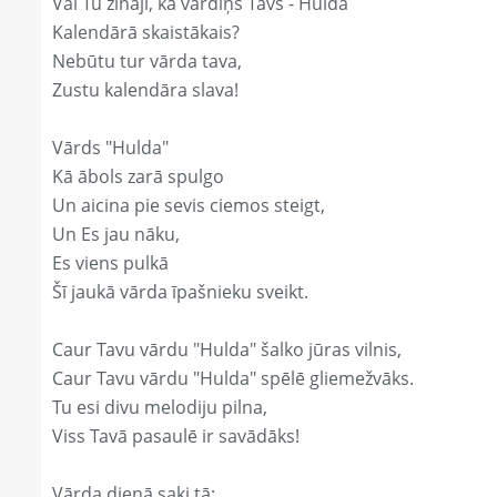
Vai Tu zināji, ka vārdiņš Tavs - Hulda
Kalendārā skaistākais?
Nebūtu tur vārda tava,
Zustu kalendāra slava!
Vārds "Hulda"
Kā ābols zarā spulgo
Un aicina pie sevis ciemos steigt,
Un Es jau nāku,
Es viens pulkā
Šī jaukā vārda īpašnieku sveikt.
Caur Tavu vārdu "Hulda" šalko jūras vilnis,
Caur Tavu vārdu "Hulda" spēlē gliemežvāks.
Tu esi divu melodiju pilna,
Viss Tavā pasaulē ir savādāks!
Vārda dienā saki tā: