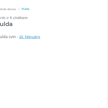
Hulda
Vārda dienas
ārds ir
1
cilvēkiem
ulda
ulda svin -
20. Februāris