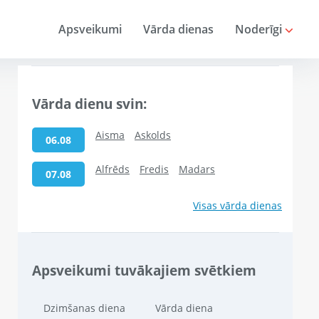
Apsveikumi
Vārda dienas
Noderīgi
Vārda dienu svin:
Aisma
Askolds
06.08
Alfrēds
Fredis
Madars
07.08
Visas vārda dienas
Apsveikumi tuvākajiem svētkiem
Dzimšanas diena
Vārda diena