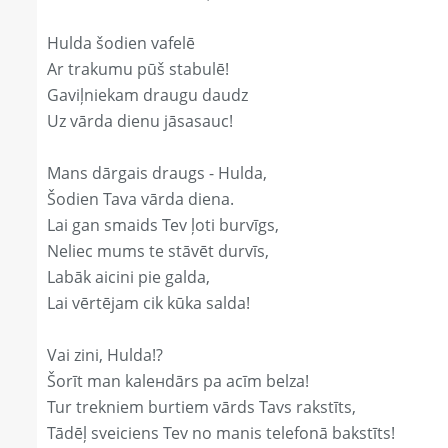
Hulda šodien vafelē
Ar trakumu pūš stabulē!
Gaviļniekam draugu daudz
Uz vārda dienu jāsasauc!
Mans dārgais draugs - Hulda,
Šodien Tava vārda diena.
Lai gan smaids Tev ļoti burvīgs,
Neliec mums te stāvēt durvīs,
Labāk aicini pie galda,
Lai vērtējam cik kūka salda!
Vai zini, Hulda!?
Šorīt man kaleнdārs pa acīm belza!
Tur trekniem burtiem vārds Tavs rakstīts,
Tādēļ sveiciens Tev no manis telefonā bakstīts!