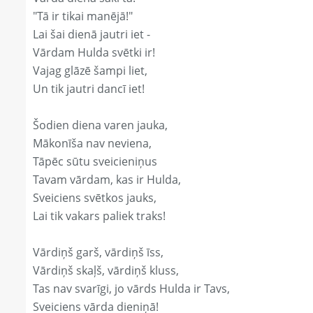
"Tā ir tikai manējā!"
Lai šai dienā jautri iet -
Vārdam Hulda svētki ir!
Vajag glāzē šampi liet,
Un tik jautri dancī iet!
Šodien diena varen jauka,
Mākonīša nav neviena,
Tāpēc sūtu sveicieniņus
Tavam vārdam, kas ir Hulda,
Sveiciens svētkos jauks,
Lai tik vakars paliek traks!
Vārdiņš garš, vārdiņš īss,
Vārdiņš skaļš, vārdiņš kluss,
Tas nav svarīgi, jo vārds Hulda ir Tavs,
Sveiciens vārda dieniņā!