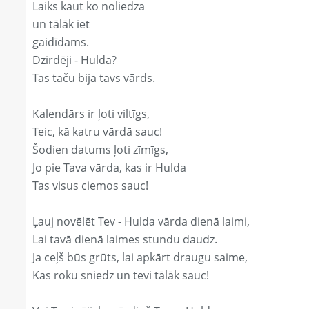
Laiks kaut ko noliedza
un tālāk iet
gaidīdams.
Dzirdēji - Hulda?
Tas taču bija tavs vārds.
Kalendārs ir ļoti viltīgs,
Teic, kā katru vārdā sauc!
Šodien datums ļoti zīmīgs,
Jo pie Tava vārda, kas ir Hulda
Tas visus ciemos sauc!
Ļauj novēlēt Tev - Hulda vārda dienā laimi,
Lai tavā dienā laimes stundu daudz.
Ja ceļš būs grūts, lai apkārt draugu saime,
Kas roku sniedz un tevi tālāk sauc!