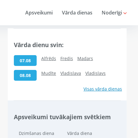
Apsveikumi
Vārda dienas
Noderīgi
Vārda dienu svin:
Alfrēds
Fredis
Madars
07.08
Mudīte
Vladislava
Vladislavs
08.08
Visas vārda dienas
Apsveikumi tuvākajiem svētkiem
Dzimšanas diena
Vārda diena