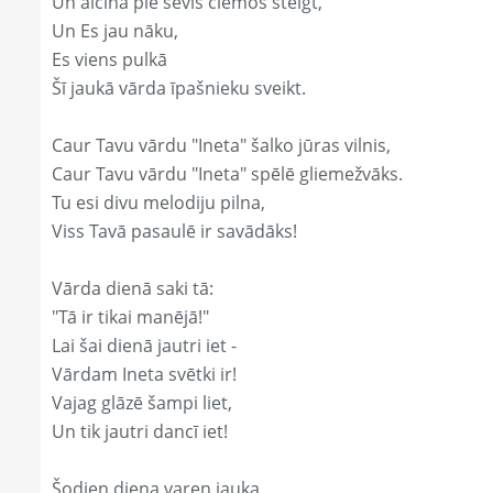
Un aicina pie sevis ciemos steigt,
Un Es jau nāku,
Es viens pulkā
Šī jaukā vārda īpašnieku sveikt.
Caur Tavu vārdu "Ineta" šalko jūras vilnis,
Caur Tavu vārdu "Ineta" spēlē gliemežvāks.
Tu esi divu melodiju pilna,
Viss Tavā pasaulē ir savādāks!
Vārda dienā saki tā:
"Tā ir tikai manējā!"
Lai šai dienā jautri iet -
Vārdam Ineta svētki ir!
Vajag glāzē šampi liet,
Un tik jautri dancī iet!
Šodien diena varen jauka,