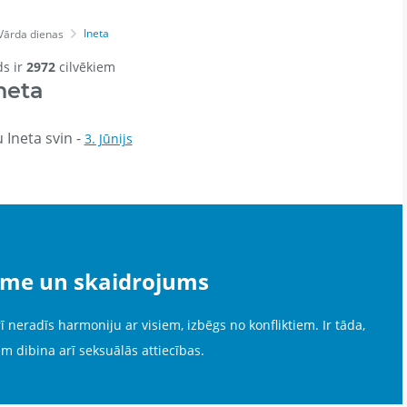
Ineta
Vārda dienas
ds ir
2972
cilvēkiem
neta
 Ineta svin -
3. Jūnijs
īme un skaidrojums
ī neradīs harmoniju ar visiem, izbēgs no konfliktiem. Ir tāda,
m dibina arī seksuālās attiecības.