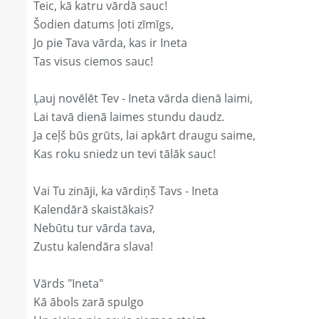
Teic, kā katru vārdā sauc!
Šodien datums ļoti zīmīgs,
Jo pie Tava vārda, kas ir Ineta
Tas visus ciemos sauc!
Ļauj novēlēt Tev - Ineta vārda dienā laimi,
Lai tavā dienā laimes stundu daudz.
Ja ceļš būs grūts, lai apkārt draugu saime,
Kas roku sniedz un tevi tālāk sauc!
Vai Tu zināji, ka vārdiņš Tavs - Ineta
Kalendārā skaistākais?
Nebūtu tur vārda tava,
Zustu kalendāra slava!
Vārds "Ineta"
Kā ābols zarā spulgo