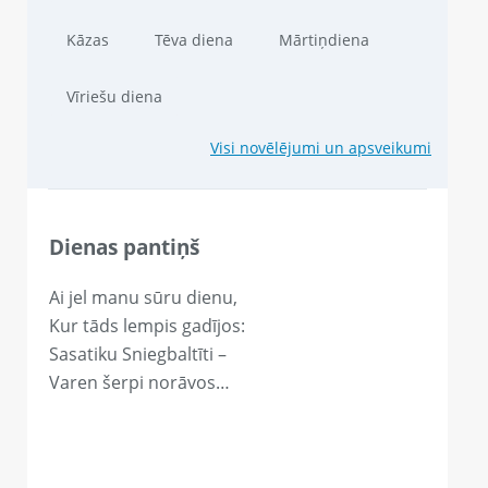
Kāzas
Tēva diena
Mārtiņdiena
Vīriešu diena
Visi novēlējumi un apsveikumi
Dienas pantiņš
Ai jel manu sūru dienu,
Kur tāds lempis gadījos:
Sasatiku Sniegbaltīti –
Varen šerpi norāvos…