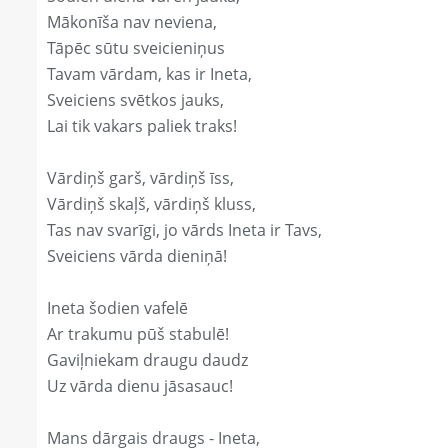
Mākonīša nav neviena,
Tāpēc sūtu sveicieniņus
Tavam vārdam, kas ir Ineta,
Sveiciens svētkos jauks,
Lai tik vakars paliek traks!
Vārdiņš garš, vārdiņš īss,
Vārdiņš skaļš, vārdiņš kluss,
Tas nav svarīgi, jo vārds Ineta ir Tavs,
Sveiciens vārda dieniņā!
Ineta šodien vafelē
Ar trakumu pūš stabulē!
Gaviļniekam draugu daudz
Uz vārda dienu jāsasauc!
Mans dārgais draugs - Ineta,