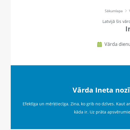
Sākumlapa
Latvijā šis vār
I
Vārda dienu
Vārda Ineta noz
Efektīga un mērķtiecīga. Zina, ko grib no dzīves. Kaut ar
kāda ir. Uz prāta apsvērumie