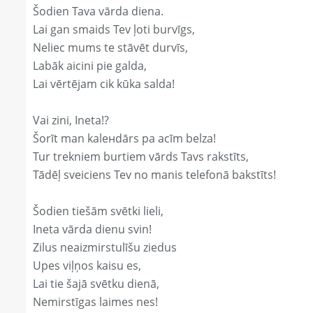
Šodien Tava vārda diena.
Lai gan smaids Tev ļoti burvīgs,
Neliec mums te stāvēt durvīs,
Labāk aicini pie galda,
Lai vērtējam cik kūka salda!
Vai zini, Ineta!?
Šorīt man kaleнdārs pa acīm belza!
Tur trekniem burtiem vārds Tavs rakstīts,
Tādēļ sveiciens Tev no manis telefonā bakstīts!
Šodien tiešām svētki lieli,
Ineta vārda dienu svin!
Zilus neaizmirstulīšu ziedus
Upes viļņos kaisu es,
Lai tie šajā svētku dienā,
Nemirstīgas laimes nes!