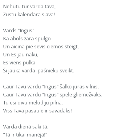
Nebūtu tur vārda tava,
Zustu kalendāra slava!
Vārds "Ingus"
Kā ābols zarā spulgo
Un aicina pie sevis ciemos steigt,
Un Es jau nāku,
Es viens pulkā
Šī jaukā vārda īpašnieku sveikt.
Caur Tavu vārdu "Ingus" šalko jūras vilnis,
Caur Tavu vārdu "Ingus" spēlē gliemežvāks.
Tu esi divu melodiju pilna,
Viss Tavā pasaulē ir savādāks!
Vārda dienā saki tā:
"Tā ir tikai manējā!"