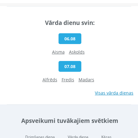
Vārda dienu svin:
06.08
Aisma
Askolds
07.08
Alfrēds
Fredis
Madars
Visas vārda dienas
Apsveikumi tuvākajiem svētkiem
Dzimšanas diena
Vārda diena
Kāzas