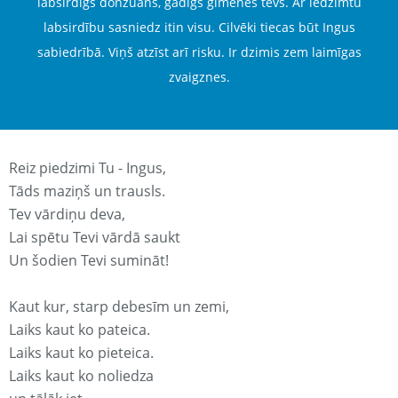
labsirdīgs donžuāns, gādīgs ģimenes tēvs. Ar iedzimtu
labsirdību sasniedz itin visu. Cilvēki tiecas būt Ingus
sabiedrībā. Viņš atzīst arī risku. Ir dzimis zem laimīgas
zvaigznes.
Reiz piedzimi Tu - Ingus,
Tāds maziņš un trausls.
Tev vārdiņu deva,
Lai spētu Tevi vārdā saukt
Un šodien Tevi sumināt!
Kaut kur, starp debesīm un zemi,
Laiks kaut ko pateica.
Laiks kaut ko pieteica.
Laiks kaut ko noliedza