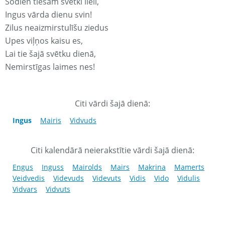
Šodien tiešām svētki lieli,
Ingus vārda dienu svin!
Zilus neaizmirstulīšu ziedus
Upes viļņos kaisu es,
Lai tie šajā svētku dienā,
Nemirstīgas laimes nes!
Citi vārdi šajā dienā:
Ingus
Mairis
Vidvuds
Citi kalendārā neierakstītie vārdi šajā dienā:
Engus
Inguss
Mairolds
Mairs
Makrina
Mamerts
Veidvedis
Videvuds
Videvuts
Vidis
Vido
Vidulis
Vidvars
Vidvuts