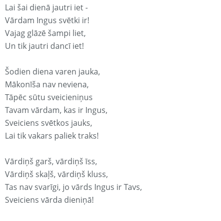
Lai šai dienā jautri iet -
Vārdam Ingus svētki ir!
Vajag glāzē šampi liet,
Un tik jautri dancī iet!
Šodien diena varen jauka,
Mākonīša nav neviena,
Tāpēc sūtu sveicieniņus
Tavam vārdam, kas ir Ingus,
Sveiciens svētkos jauks,
Lai tik vakars paliek traks!
Vārdiņš garš, vārdiņš īss,
Vārdiņš skaļš, vārdiņš kluss,
Tas nav svarīgi, jo vārds Ingus ir Tavs,
Sveiciens vārda dieniņā!