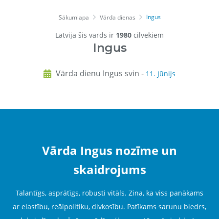
Ingus
Sākumlapa
Vārda dienas
Latvijā šis vārds ir
1980
cilvēkiem
Ingus
Vārda dienu Ingus svin -
11. Jūnijs
Vārda Ingus nozīme un
skaidrojums
Talantīgs, asprātīgs, robusti vitāls. Zina, ka viss panākams
ar elastību, reālpolitiku, divkosību. Patīkams sarunu biedrs,