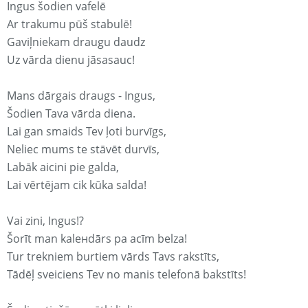
Ingus šodien vafelē
Ar trakumu pūš stabulē!
Gaviļniekam draugu daudz
Uz vārda dienu jāsasauc!
Mans dārgais draugs - Ingus,
Šodien Tava vārda diena.
Lai gan smaids Tev ļoti burvīgs,
Neliec mums te stāvēt durvīs,
Labāk aicini pie galda,
Lai vērtējam cik kūka salda!
Vai zini, Ingus!?
Šorīt man kaleнdārs pa acīm belza!
Tur trekniem burtiem vārds Tavs rakstīts,
Tādēļ sveiciens Tev no manis telefonā bakstīts!