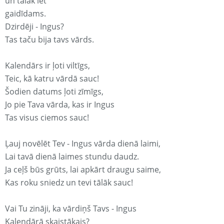
un tālāk iet
gaidīdams.
Dzirdēji - Ingus?
Tas taču bija tavs vārds.
Kalendārs ir ļoti viltīgs,
Teic, kā katru vārdā sauc!
Šodien datums ļoti zīmīgs,
Jo pie Tava vārda, kas ir Ingus
Tas visus ciemos sauc!
Ļauj novēlēt Tev - Ingus vārda dienā laimi,
Lai tavā dienā laimes stundu daudz.
Ja ceļš būs grūts, lai apkārt draugu saime,
Kas roku sniedz un tevi tālāk sauc!
Vai Tu zināji, ka vārdiņš Tavs - Ingus
Kalendārā skaistākais?