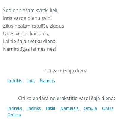
Šodien tiešām svētki lieli,
Intis vārda dienu svin!
Zilus neaizmirstulīšu ziedus
Upes viļņos kaisu es,
Lai tie šajā svētku dienā,
Nemirstīgas laimes nes!
Citi vārdi šajā dienā:
Indriķis
Ints
Namejs
Citi kalendārā neierakstītie vārdi šajā dienā:
Indreks
Indriks
Intis
Nameisis
Omula
Oniks
Oniksa