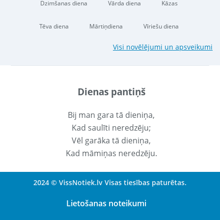
Dzimšanas diena
Vārda diena
Kāzas
Tēva diena
Mārtiņdiena
Vīriešu diena
Visi novēlējumi un apsveikumi
Dienas pantiņš
Bij man gara tā dieniņa,
Kad saulīti neredzēju;
Vēl garāka tā dieniņa,
Kad māmiņas neredzēju.
2024 © VissNotiek.lv Visas tiesības paturētas.
Lietošanas noteikumi