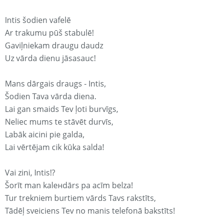
Intis šodien vafelē
Ar trakumu pūš stabulē!
Gaviļniekam draugu daudz
Uz vārda dienu jāsasauc!
Mans dārgais draugs - Intis,
Šodien Tava vārda diena.
Lai gan smaids Tev ļoti burvīgs,
Neliec mums te stāvēt durvīs,
Labāk aicini pie galda,
Lai vērtējam cik kūka salda!
Vai zini, Intis!?
Šorīt man kaleнdārs pa acīm belza!
Tur trekniem burtiem vārds Tavs rakstīts,
Tādēļ sveiciens Tev no manis telefonā bakstīts!