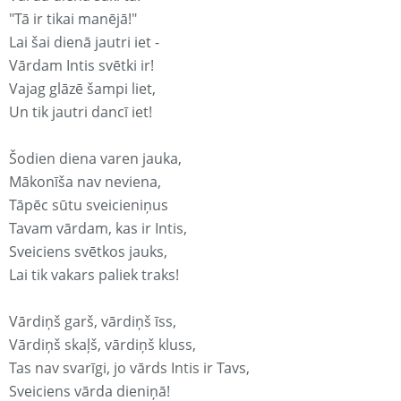
"Tā ir tikai manējā!"
Lai šai dienā jautri iet -
Vārdam Intis svētki ir!
Vajag glāzē šampi liet,
Un tik jautri dancī iet!
Šodien diena varen jauka,
Mākonīša nav neviena,
Tāpēc sūtu sveicieniņus
Tavam vārdam, kas ir Intis,
Sveiciens svētkos jauks,
Lai tik vakars paliek traks!
Vārdiņš garš, vārdiņš īss,
Vārdiņš skaļš, vārdiņš kluss,
Tas nav svarīgi, jo vārds Intis ir Tavs,
Sveiciens vārda dieniņā!