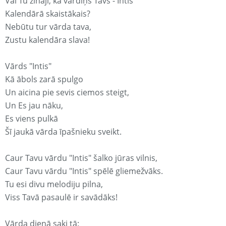
Vai Tu zināji, ka vārdiņš Tavs - Intis
Kalendārā skaistākais?
Nebūtu tur vārda tava,
Zustu kalendāra slava!
Vārds "Intis"
Kā ābols zarā spulgo
Un aicina pie sevis ciemos steigt,
Un Es jau nāku,
Es viens pulkā
Šī jaukā vārda īpašnieku sveikt.
Caur Tavu vārdu "Intis" šalko jūras vilnis,
Caur Tavu vārdu "Intis" spēlē gliemežvāks.
Tu esi divu melodiju pilna,
Viss Tavā pasaulē ir savādāks!
Vārda dienā saki tā: