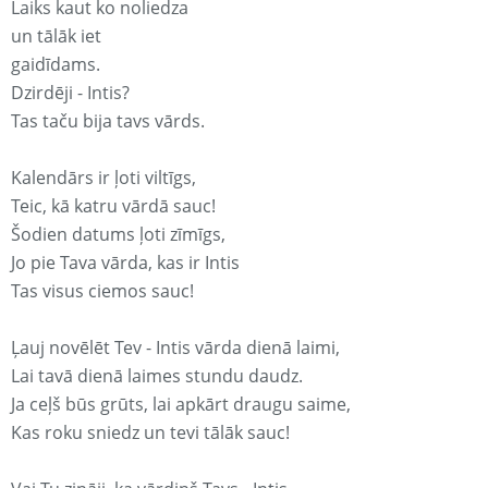
Laiks kaut ko noliedza
un tālāk iet
gaidīdams.
Dzirdēji - Intis?
Tas taču bija tavs vārds.
Kalendārs ir ļoti viltīgs,
Teic, kā katru vārdā sauc!
Šodien datums ļoti zīmīgs,
Jo pie Tava vārda, kas ir Intis
Tas visus ciemos sauc!
Ļauj novēlēt Tev - Intis vārda dienā laimi,
Lai tavā dienā laimes stundu daudz.
Ja ceļš būs grūts, lai apkārt draugu saime,
Kas roku sniedz un tevi tālāk sauc!