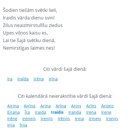
Šodien tiešām svētki lieli,
Iraidis vārda dienu svin!
Zilus neaizmirstulīšu ziedus
Upes viļņos kaisu es,
Lai tie šajā svētku dienā,
Nemirstīgas laimes nes!
Citi vārdi šajā dienā:
Ira
Iraīda
Irēna
Irīna
Citi kalendārā neierakstītie vārdi šajā dienā:
Airina
Airīna
Arina
Arīna
Arins
Arīns
Arions
Eirana
Īra
Iraida
Iraidis
Iranda
Irena
Irene
Irēne
Irenejs
Irenijs
Irēnijs
Irina
Irinejs
Ironijs
Irija
Īrija