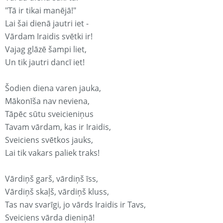
"Tā ir tikai manējā!"
Lai šai dienā jautri iet -
Vārdam Iraidis svētki ir!
Vajag glāzē šampi liet,
Un tik jautri dancī iet!
Šodien diena varen jauka,
Mākonīša nav neviena,
Tāpēc sūtu sveicieniņus
Tavam vārdam, kas ir Iraidis,
Sveiciens svētkos jauks,
Lai tik vakars paliek traks!
Vārdiņš garš, vārdiņš īss,
Vārdiņš skaļš, vārdiņš kluss,
Tas nav svarīgi, jo vārds Iraidis ir Tavs,
Sveiciens vārda dieniņā!