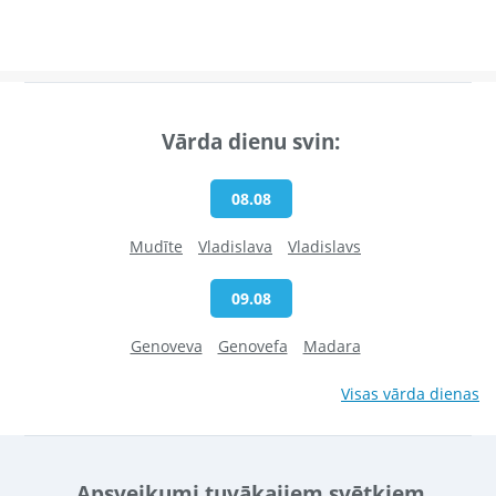
Vārda dienu svin:
08.08
Mudīte
Vladislava
Vladislavs
09.08
Genoveva
Genovefa
Madara
Visas vārda dienas
Apsveikumi tuvākajiem svētkiem