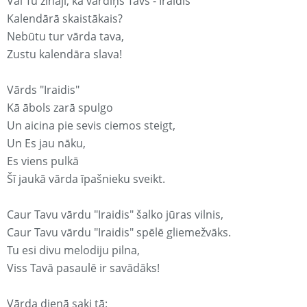
Vai Tu zināji, ka vārdiņš Tavs - Iraidis
Kalendārā skaistākais?
Nebūtu tur vārda tava,
Zustu kalendāra slava!
Vārds "Iraidis"
Kā ābols zarā spulgo
Un aicina pie sevis ciemos steigt,
Un Es jau nāku,
Es viens pulkā
Šī jaukā vārda īpašnieku sveikt.
Caur Tavu vārdu "Iraidis" šalko jūras vilnis,
Caur Tavu vārdu "Iraidis" spēlē gliemežvāks.
Tu esi divu melodiju pilna,
Viss Tavā pasaulē ir savādāks!
Vārda dienā saki tā: