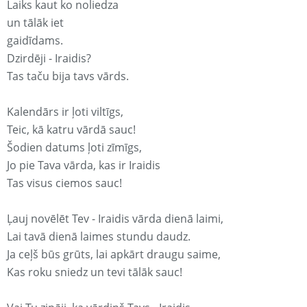
Laiks kaut ko noliedza
un tālāk iet
gaidīdams.
Dzirdēji - Iraidis?
Tas taču bija tavs vārds.
Kalendārs ir ļoti viltīgs,
Teic, kā katru vārdā sauc!
Šodien datums ļoti zīmīgs,
Jo pie Tava vārda, kas ir Iraidis
Tas visus ciemos sauc!
Ļauj novēlēt Tev - Iraidis vārda dienā laimi,
Lai tavā dienā laimes stundu daudz.
Ja ceļš būs grūts, lai apkārt draugu saime,
Kas roku sniedz un tevi tālāk sauc!