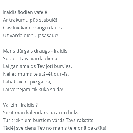
Iraidis šodien vafelē
Ar trakumu pūš stabulē!
Gaviļniekam draugu daudz
Uz vārda dienu jāsasauc!
Mans dārgais draugs - Iraidis,
Šodien Tava vārda diena.
Lai gan smaids Tev ļoti burvīgs,
Neliec mums te stāvēt durvīs,
Labāk aicini pie galda,
Lai vērtējam cik kūka salda!
Vai zini, Iraidis!?
Šorīt man kaleнdārs pa acīm belza!
Tur trekniem burtiem vārds Tavs rakstīts,
Tādēļ sveiciens Tev no manis telefonā bakstīts!