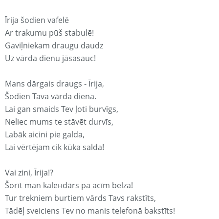
Īrija šodien vafelē
Ar trakumu pūš stabulē!
Gaviļniekam draugu daudz
Uz vārda dienu jāsasauc!
Mans dārgais draugs - Īrija,
Šodien Tava vārda diena.
Lai gan smaids Tev ļoti burvīgs,
Neliec mums te stāvēt durvīs,
Labāk aicini pie galda,
Lai vērtējam cik kūka salda!
Vai zini, Īrija!?
Šorīt man kaleнdārs pa acīm belza!
Tur trekniem burtiem vārds Tavs rakstīts,
Tādēļ sveiciens Tev no manis telefonā bakstīts!