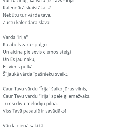
Vai Tu zināji, ka vārdiņš Tavs - Īrija
Kalendārā skaistākais?
Nebūtu tur vārda tava,
Zustu kalendāra slava!
Vārds "Īrija"
Kā ābols zarā spulgo
Un aicina pie sevis ciemos steigt,
Un Es jau nāku,
Es viens pulkā
Šī jaukā vārda īpašnieku sveikt.
Caur Tavu vārdu "Īrija" šalko jūras vilnis,
Caur Tavu vārdu "Īrija" spēlē gliemežvāks.
Tu esi divu melodiju pilna,
Viss Tavā pasaulē ir savādāks!
Vārda dienā saki tā: