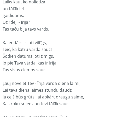
Laiks kaut ko noliedza
un tālāk iet
gaidīdams.
Dzirdēji - Īrija?
Tas taču bija tavs vārds.
Kalendārs ir ļoti viltīgs,
Teic, kā katru vārdā sauc!
Šodien datums ļoti zīmīgs,
Jo pie Tava vārda, kas ir Īrija
Tas visus ciemos sauc!
Ļauj novēlēt Tev - Īrija vārda dienā laimi,
Lai tavā dienā laimes stundu daudz.
Ja ceļš būs grūts, lai apkārt draugu saime,
Kas roku sniedz un tevi tālāk sauc!