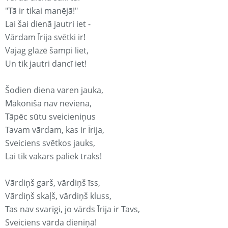
"Tā ir tikai manējā!"
Lai šai dienā jautri iet -
Vārdam Īrija svētki ir!
Vajag glāzē šampi liet,
Un tik jautri dancī iet!
Šodien diena varen jauka,
Mākonīša nav neviena,
Tāpēc sūtu sveicieniņus
Tavam vārdam, kas ir Īrija,
Sveiciens svētkos jauks,
Lai tik vakars paliek traks!
Vārdiņš garš, vārdiņš īss,
Vārdiņš skaļš, vārdiņš kluss,
Tas nav svarīgi, jo vārds Īrija ir Tavs,
Sveiciens vārda dieniņā!