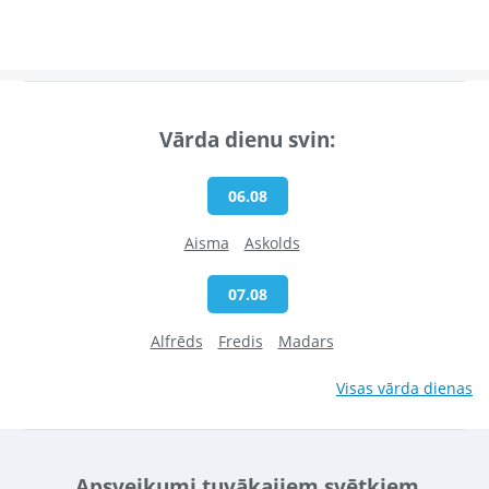
Vārda dienu svin:
06.08
Aisma
Askolds
07.08
Alfrēds
Fredis
Madars
Visas vārda dienas
Apsveikumi tuvākajiem svētkiem