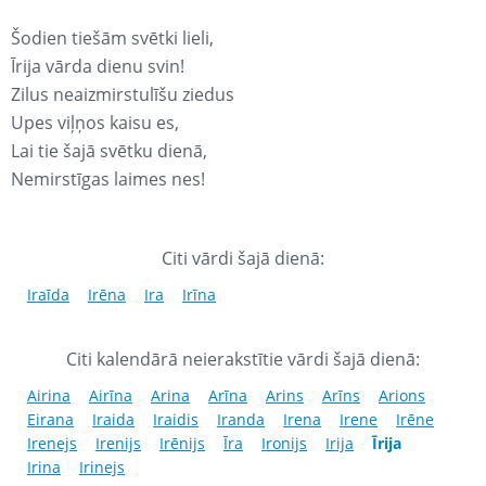
Šodien tiešām svētki lieli,
Īrija vārda dienu svin!
Zilus neaizmirstulīšu ziedus
Upes viļņos kaisu es,
Lai tie šajā svētku dienā,
Nemirstīgas laimes nes!
Citi vārdi šajā dienā:
Iraīda
Irēna
Ira
Irīna
Citi kalendārā neierakstītie vārdi šajā dienā:
Airina
Airīna
Arina
Arīna
Arins
Arīns
Arions
Eirana
Iraida
Iraidis
Iranda
Irena
Irene
Irēne
Irenejs
Irenijs
Irēnijs
Īra
Ironijs
Irija
Īrija
Irina
Irinejs