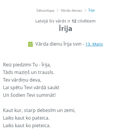
Īrija
Sākumlapa
Vārda dienas
Latvijā šis vārds ir
12
cilvēkiem
Īrija
Vārda dienu Īrija svin -
13. Maijs
Reiz piedzimi Tu - Īrija,
Tāds maziņš un trausls.
Tev vārdiņu deva,
Lai spētu Tevi vārdā saukt
Un šodien Tevi sumināt!
Kaut kur, starp debesīm un zemi,
Laiks kaut ko pateica.
Laiks kaut ko pieteica.