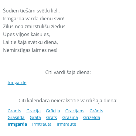
Šodien tiešām svētki lieli,
Irmgarda vārda dienu svin!
Zilus neaizmirstulīšu ziedus
Upes viļņos kaisu es,
Lai tie šajā svētku dienā,
Nemirstīgas laimes nes!
Citi vārdi šajā dienā:
Irmgarde
Citi kalendārā neierakstītie vārdi šajā dienā:
Grants
Gracija
Grācija
Gracijans
Grānts
Grasilda
Grata
Grats
Gražina
Grizelda
Irmgarda
Irmtrauta
Irmtraute