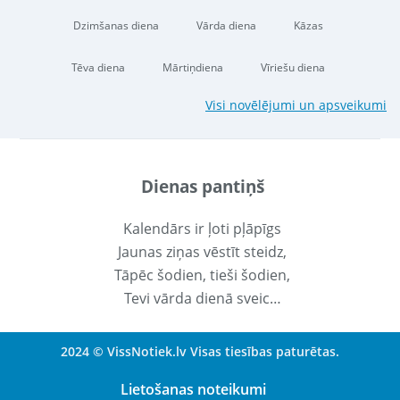
Dzimšanas diena
Vārda diena
Kāzas
Tēva diena
Mārtiņdiena
Vīriešu diena
Visi novēlējumi un apsveikumi
Dienas pantiņš
Kalendārs ir ļoti pļāpīgs
Jaunas ziņas vēstīt steidz,
Tāpēc šodien, tieši šodien,
Tevi vārda dienā sveic…
2024 © VissNotiek.lv Visas tiesības paturētas.
Lietošanas noteikumi