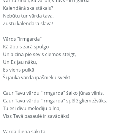
Vai Tu zināji, ka vārdiņš Tavs - Irmgarda
Kalendārā skaistākais?
Nebūtu tur vārda tava,
Zustu kalendāra slava!
Vārds "Irmgarda"
Kā ābols zarā spulgo
Un aicina pie sevis ciemos steigt,
Un Es jau nāku,
Es viens pulkā
Šī jaukā vārda īpašnieku sveikt.
Caur Tavu vārdu "Irmgarda" šalko jūras vilnis,
Caur Tavu vārdu "Irmgarda" spēlē gliemežvāks.
Tu esi divu melodiju pilna,
Viss Tavā pasaulē ir savādāks!
Vārda dienā saki tā: