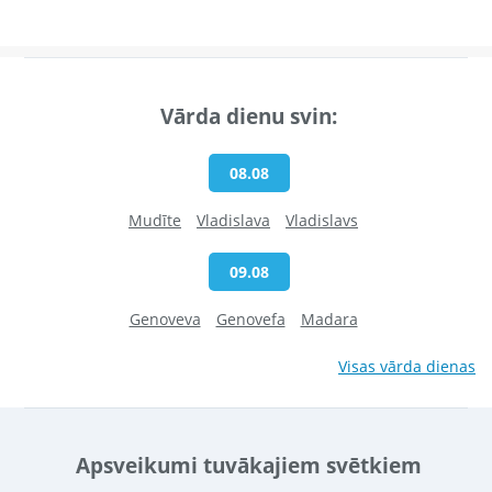
Vārda dienu svin:
08.08
Mudīte
Vladislava
Vladislavs
09.08
Genoveva
Genovefa
Madara
Visas vārda dienas
Apsveikumi tuvākajiem svētkiem