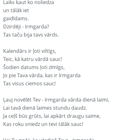
Laiks kaut ko noliedza
un tālāk iet
gaidīdams.
Dzirdēji - Irmgarda?
Tas taču bija tavs vārds.
Kalendārs ir ļoti viltīgs,
Teic, kā katru vārdā sauc!
Šodien datums ļoti zīmīgs,
Jo pie Tava vārda, kas ir Irmgarda
Tas visus ciemos sauc!
Ļauj novēlēt Tev - Irmgarda vārda dienā laimi,
Lai tavā dienā laimes stundu daudz.
Ja ceļš būs grūts, lai apkārt draugu saime,
Kas roku sniedz un tevi tālāk sauc!