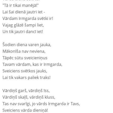
"Tā ir tikai manējā!"
Lai šai dienā jautri iet -
Vārdam Irmgarda svētki ir!
Vajag glāzē šampi liet,
Un tik jautri dancī iet!
Šodien diena varen jauka,
Mākonīša nav neviena,
Tāpēc sūtu sveicieniņus
Tavam vārdam, kas ir Irmgarda,
Sveiciens svētkos jauks,
Lai tik vakars paliek traks!
Vārdiņš garš, vārdiņš īss,
Vārdiņš skaļš, vārdiņš kluss,
Tas nav svarīgi, jo vārds Irmgarda ir Tavs,
Sveiciens vārda dieniņā!