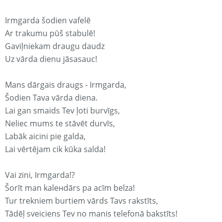
Irmgarda šodien vafelē
Ar trakumu pūš stabulē!
Gaviļniekam draugu daudz
Uz vārda dienu jāsasauc!
Mans dārgais draugs - Irmgarda,
Šodien Tava vārda diena.
Lai gan smaids Tev ļoti burvīgs,
Neliec mums te stāvēt durvīs,
Labāk aicini pie galda,
Lai vērtējam cik kūka salda!
Vai zini, Irmgarda!?
Šorīt man kaleнdārs pa acīm belza!
Tur trekniem burtiem vārds Tavs rakstīts,
Tādēļ sveiciens Tev no manis telefonā bakstīts!