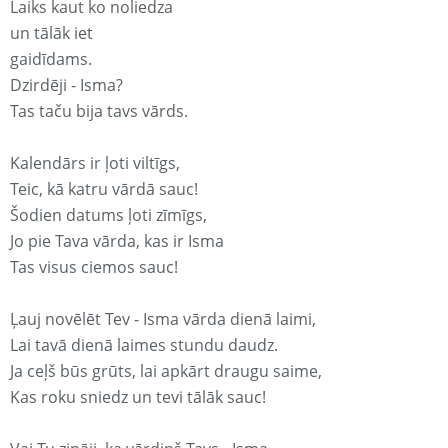
Laiks kaut ko noliedza
un tālāk iet
gaidīdams.
Dzirdēji - Isma?
Tas taču bija tavs vārds.
Kalendārs ir ļoti viltīgs,
Teic, kā katru vārdā sauc!
Šodien datums ļoti zīmīgs,
Jo pie Tava vārda, kas ir Isma
Tas visus ciemos sauc!
Ļauj novēlēt Tev - Isma vārda dienā laimi,
Lai tavā dienā laimes stundu daudz.
Ja ceļš būs grūts, lai apkārt draugu saime,
Kas roku sniedz un tevi tālāk sauc!