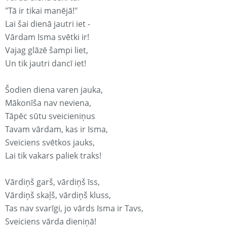
"Tā ir tikai manējā!"
Lai šai dienā jautri iet -
Vārdam Isma svētki ir!
Vajag glāzē šampi liet,
Un tik jautri dancī iet!
Šodien diena varen jauka,
Mākonīša nav neviena,
Tāpēc sūtu sveicieniņus
Tavam vārdam, kas ir Isma,
Sveiciens svētkos jauks,
Lai tik vakars paliek traks!
Vārdiņš garš, vārdiņš īss,
Vārdiņš skaļš, vārdiņš kluss,
Tas nav svarīgi, jo vārds Isma ir Tavs,
Sveiciens vārda dieniņā!