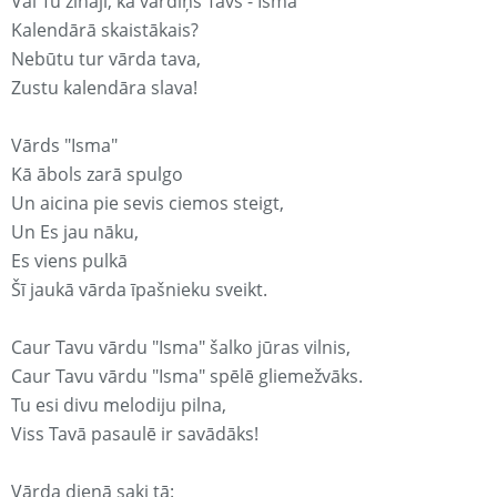
Vai Tu zināji, ka vārdiņš Tavs - Isma
Kalendārā skaistākais?
Nebūtu tur vārda tava,
Zustu kalendāra slava!
Vārds "Isma"
Kā ābols zarā spulgo
Un aicina pie sevis ciemos steigt,
Un Es jau nāku,
Es viens pulkā
Šī jaukā vārda īpašnieku sveikt.
Caur Tavu vārdu "Isma" šalko jūras vilnis,
Caur Tavu vārdu "Isma" spēlē gliemežvāks.
Tu esi divu melodiju pilna,
Viss Tavā pasaulē ir savādāks!
Vārda dienā saki tā: