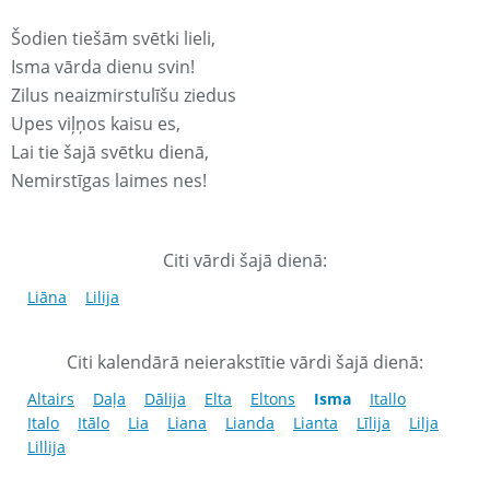
Šodien tiešām svētki lieli,
Isma vārda dienu svin!
Zilus neaizmirstulīšu ziedus
Upes viļņos kaisu es,
Lai tie šajā svētku dienā,
Nemirstīgas laimes nes!
Citi vārdi šajā dienā:
Liāna
Lilija
Citi kalendārā neierakstītie vārdi šajā dienā:
Altairs
Daļa
Dālija
Elta
Eltons
Isma
Itallo
Italo
Itālo
Lia
Liana
Lianda
Lianta
Līlija
Lilja
Lillija