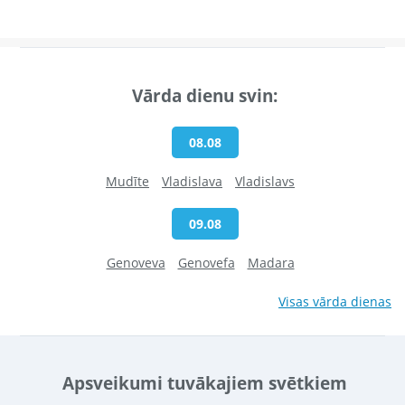
Vārda dienu svin:
08.08
Mudīte
Vladislava
Vladislavs
09.08
Genoveva
Genovefa
Madara
Visas vārda dienas
Apsveikumi tuvākajiem svētkiem