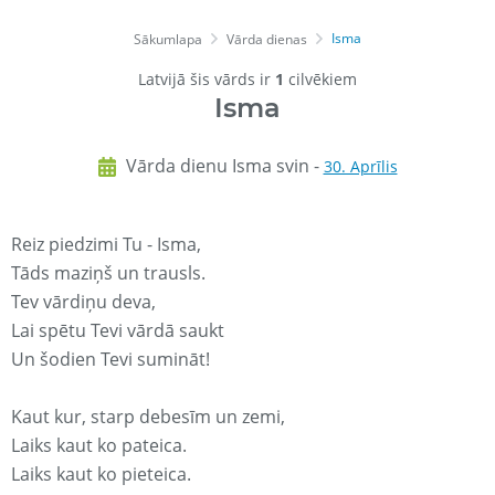
Isma
Sākumlapa
Vārda dienas
Latvijā šis vārds ir
1
cilvēkiem
Isma
Vārda dienu Isma svin -
30. Aprīlis
Reiz piedzimi Tu - Isma,
Tāds maziņš un trausls.
Tev vārdiņu deva,
Lai spētu Tevi vārdā saukt
Un šodien Tevi sumināt!
Kaut kur, starp debesīm un zemi,
Laiks kaut ko pateica.
Laiks kaut ko pieteica.