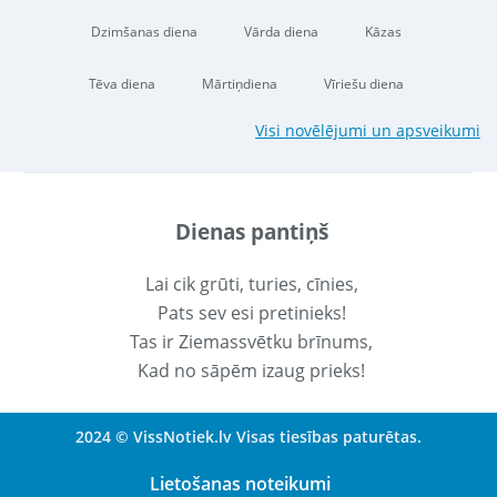
Dzimšanas diena
Vārda diena
Kāzas
Tēva diena
Mārtiņdiena
Vīriešu diena
Visi novēlējumi un apsveikumi
Dienas pantiņš
Lai cik grūti, turies, cīnies,
Pats sev esi pretinieks!
Tas ir Ziemassvētku brīnums,
Kad no sāpēm izaug prieks!
2024 © VissNotiek.lv Visas tiesības paturētas.
Lietošanas noteikumi