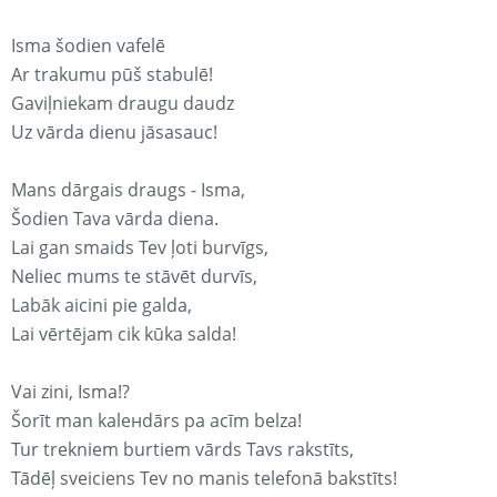
Isma šodien vafelē
Ar trakumu pūš stabulē!
Gaviļniekam draugu daudz
Uz vārda dienu jāsasauc!
Mans dārgais draugs - Isma,
Šodien Tava vārda diena.
Lai gan smaids Tev ļoti burvīgs,
Neliec mums te stāvēt durvīs,
Labāk aicini pie galda,
Lai vērtējam cik kūka salda!
Vai zini, Isma!?
Šorīt man kaleнdārs pa acīm belza!
Tur trekniem burtiem vārds Tavs rakstīts,
Tādēļ sveiciens Tev no manis telefonā bakstīts!