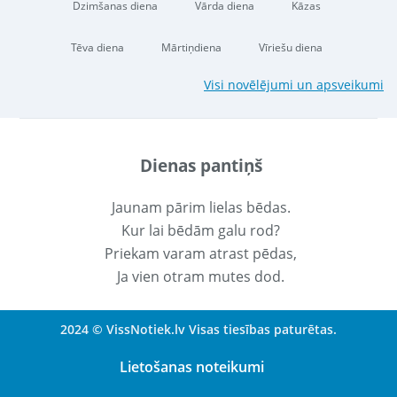
Dzimšanas diena
Vārda diena
Kāzas
Tēva diena
Mārtiņdiena
Vīriešu diena
Visi novēlējumi un apsveikumi
Dienas pantiņš
Jaunam pārim lielas bēdas.
Kur lai bēdām galu rod?
Priekam varam atrast pēdas,
Ja vien otram mutes dod.
2024 © VissNotiek.lv Visas tiesības paturētas.
Lietošanas noteikumi