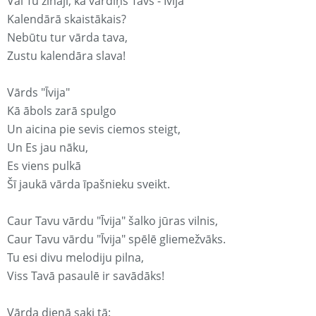
Vai Tu zināji, ka vārdiņš Tavs - Īvija
Kalendārā skaistākais?
Nebūtu tur vārda tava,
Zustu kalendāra slava!
Vārds "Īvija"
Kā ābols zarā spulgo
Un aicina pie sevis ciemos steigt,
Un Es jau nāku,
Es viens pulkā
Šī jaukā vārda īpašnieku sveikt.
Caur Tavu vārdu "Īvija" šalko jūras vilnis,
Caur Tavu vārdu "Īvija" spēlē gliemežvāks.
Tu esi divu melodiju pilna,
Viss Tavā pasaulē ir savādāks!
Vārda dienā saki tā: