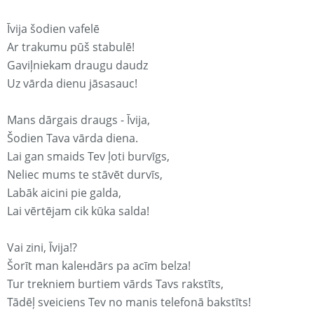
Īvija šodien vafelē
Ar trakumu pūš stabulē!
Gaviļniekam draugu daudz
Uz vārda dienu jāsasauc!
Mans dārgais draugs - Īvija,
Šodien Tava vārda diena.
Lai gan smaids Tev ļoti burvīgs,
Neliec mums te stāvēt durvīs,
Labāk aicini pie galda,
Lai vērtējam cik kūka salda!
Vai zini, Īvija!?
Šorīt man kaleнdārs pa acīm belza!
Tur trekniem burtiem vārds Tavs rakstīts,
Tādēļ sveiciens Tev no manis telefonā bakstīts!