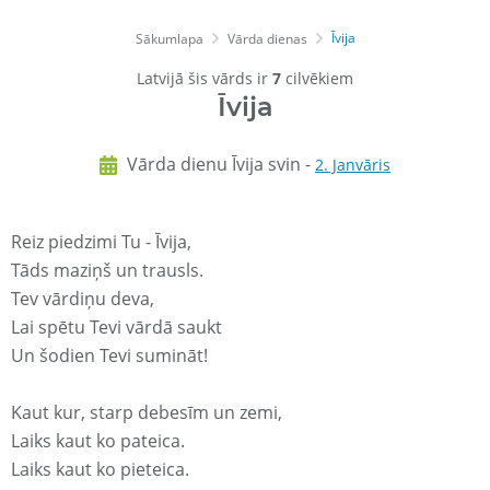
Īvija
Sākumlapa
Vārda dienas
Latvijā šis vārds ir
7
cilvēkiem
Īvija
Vārda dienu Īvija svin -
2. Janvāris
Reiz piedzimi Tu - Īvija,
Tāds maziņš un trausls.
Tev vārdiņu deva,
Lai spētu Tevi vārdā saukt
Un šodien Tevi sumināt!
Kaut kur, starp debesīm un zemi,
Laiks kaut ko pateica.
Laiks kaut ko pieteica.