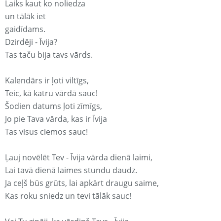
Laiks kaut ko noliedza
un tālāk iet
gaidīdams.
Dzirdēji - Īvija?
Tas taču bija tavs vārds.
Kalendārs ir ļoti viltīgs,
Teic, kā katru vārdā sauc!
Šodien datums ļoti zīmīgs,
Jo pie Tava vārda, kas ir Īvija
Tas visus ciemos sauc!
Ļauj novēlēt Tev - Īvija vārda dienā laimi,
Lai tavā dienā laimes stundu daudz.
Ja ceļš būs grūts, lai apkārt draugu saime,
Kas roku sniedz un tevi tālāk sauc!