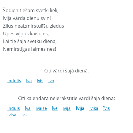
Šodien tiešām svētki lieli,
Īvija vārda dienu svin!
Zilus neaizmirstulīšu ziedus
Upes viļņos kaisu es,
Lai tie šajā svētku dienā,
Nemirstīgas laimes nes!
Citi vārdi šajā dienā:
Indulis
Iva
Ivis
Ivo
Citi kalendārā neierakstītie vārdi šajā dienā:
Induls
Īva
Ivaise
Īve
Ivija
Īvija
Ivika
Īvis
Ivisa
Ivs