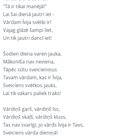
"Tā ir tikai manējā!"
Lai šai dienā jautri iet -
Vārdam Īvija svētki ir!
Vajag glāzē šampi liet,
Un tik jautri dancī iet!
Šodien diena varen jauka,
Mākonīša nav neviena,
Tāpēc sūtu sveicieniņus
Tavam vārdam, kas ir Īvija,
Sveiciens svētkos jauks,
Lai tik vakars paliek traks!
Vārdiņš garš, vārdiņš īss,
Vārdiņš skaļš, vārdiņš kluss,
Tas nav svarīgi, jo vārds Īvija ir Tavs,
Sveiciens vārda dieniņā!