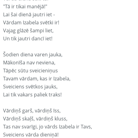
"Tā ir tikai manējā!"
Lai šai dienā jautri iet -
Vārdam Izabela svētki ir!
Vajag glāzē šampi liet,
Un tik jautri dancī iet!
Šodien diena varen jauka,
Mākonīša nav neviena,
Tāpēc sūtu sveicieniņus
Tavam vārdam, kas ir Izabela,
Sveiciens svētkos jauks,
Lai tik vakars paliek traks!
Vārdiņš garš, vārdiņš īss,
Vārdiņš skaļš, vārdiņš kluss,
Tas nav svarīgi, jo vārds Izabela ir Tavs,
Sveiciens vārda dieniņā!