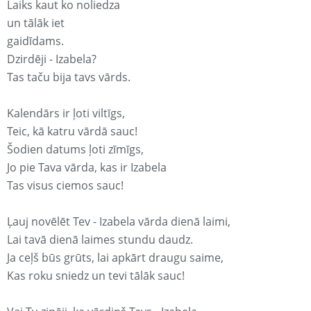
Laiks kaut ko noliedza
un tālāk iet
gaidīdams.
Dzirdēji - Izabela?
Tas taču bija tavs vārds.
Kalendārs ir ļoti viltīgs,
Teic, kā katru vārdā sauc!
Šodien datums ļoti zīmīgs,
Jo pie Tava vārda, kas ir Izabela
Tas visus ciemos sauc!
Ļauj novēlēt Tev - Izabela vārda dienā laimi,
Lai tavā dienā laimes stundu daudz.
Ja ceļš būs grūts, lai apkārt draugu saime,
Kas roku sniedz un tevi tālāk sauc!