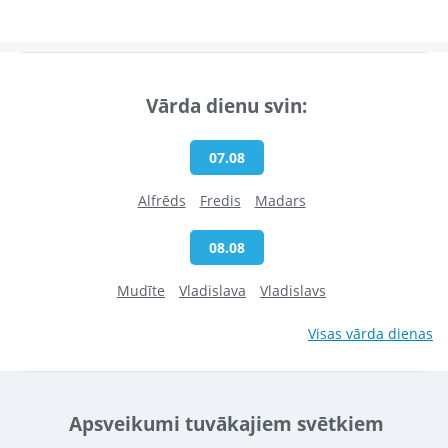
Vārda dienu svin:
07.08
Alfrēds
Fredis
Madars
08.08
Mudīte
Vladislava
Vladislavs
Visas vārda dienas
Apsveikumi tuvākajiem svētkiem