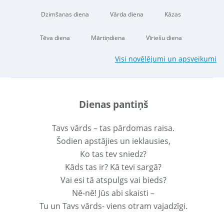
Dzimšanas diena
Vārda diena
Kāzas
Tēva diena
Mārtiņdiena
Vīriešu diena
Visi novēlējumi un apsveikumi
Dienas pantiņš
Tavs vārds – tas pārdomas raisa.
Šodien apstājies un ieklausies,
Ko tas tev sniedz?
Kāds tas ir? Kā tevi sargā?
Vai esi tā atspulgs vai bieds?
Nē-nē! Jūs abi skaisti –
Tu un Tavs vārds- viens otram vajadzīgi.