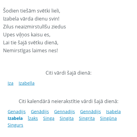
Šodien tiešām svētki lieli,
Izabela vārda dienu svin!
Zilus neaizmirstulīšu ziedus
Upes viļņos kaisu es,
Lai tie šajā svētku dienā,
Nemirstīgas laimes nes!
Citi vārdi šajā dienā:
Iza
Izabella
Citi kalendārā neierakstītie vārdi šajā dienā:
Genadijs
Genādijs
Gennadijs
Gennādijs
Isabela
Izabela
Īzaks
Singa
Singita
Singrita
Singūna
Singurs