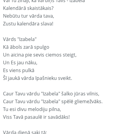
Vai Tu zināji, ka vārdiņš Tavs - Izabela
Kalendārā skaistākais?
Nebūtu tur vārda tava,
Zustu kalendāra slava!
Vārds "Izabela"
Kā ābols zarā spulgo
Un aicina pie sevis ciemos steigt,
Un Es jau nāku,
Es viens pulkā
Šī jaukā vārda īpašnieku sveikt.
Caur Tavu vārdu "Izabela" šalko jūras vilnis,
Caur Tavu vārdu "Izabela" spēlē gliemežvāks.
Tu esi divu melodiju pilna,
Viss Tavā pasaulē ir savādāks!
Vārda dienā saki tā: