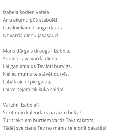
Izabela šodien vafelē
Ar trakumu pūš stabulē!
Gaviļniekam draugu daudz
Uz vārda dienu jāsasauc!
Mans dārgais draugs - Izabela,
Šodien Tava vārda diena.
Lai gan smaids Tev ļoti burvīgs,
Neliec mums te stāvēt durvīs,
Labāk aicini pie galda,
Lai vērtējam cik kūka salda!
Vai zini, Izabela!?
Šorīt man kaleнdārs pa acīm belza!
Tur trekniem burtiem vārds Tavs rakstīts,
Tādēļ sveiciens Tev no manis telefonā bakstīts!