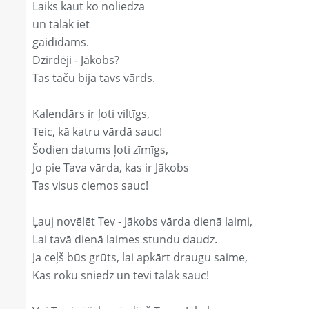
Laiks kaut ko noliedza
un tālāk iet
gaidīdams.
Dzirdēji - Jākobs?
Tas taču bija tavs vārds.
Kalendārs ir ļoti viltīgs,
Teic, kā katru vārdā sauc!
Šodien datums ļoti zīmīgs,
Jo pie Tava vārda, kas ir Jākobs
Tas visus ciemos sauc!
Ļauj novēlēt Tev - Jākobs vārda dienā laimi,
Lai tavā dienā laimes stundu daudz.
Ja ceļš būs grūts, lai apkārt draugu saime,
Kas roku sniedz un tevi tālāk sauc!