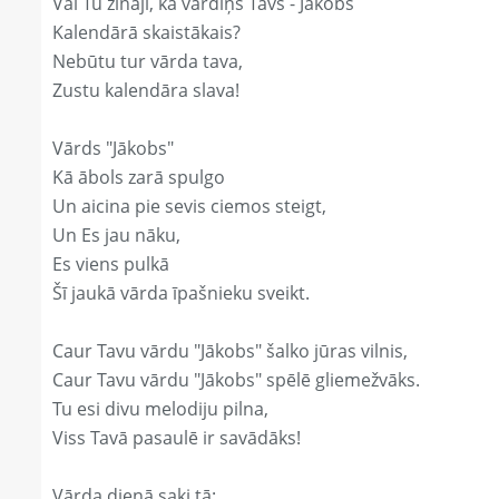
Vai Tu zināji, ka vārdiņš Tavs - Jākobs
Kalendārā skaistākais?
Nebūtu tur vārda tava,
Zustu kalendāra slava!
Vārds "Jākobs"
Kā ābols zarā spulgo
Un aicina pie sevis ciemos steigt,
Un Es jau nāku,
Es viens pulkā
Šī jaukā vārda īpašnieku sveikt.
Caur Tavu vārdu "Jākobs" šalko jūras vilnis,
Caur Tavu vārdu "Jākobs" spēlē gliemežvāks.
Tu esi divu melodiju pilna,
Viss Tavā pasaulē ir savādāks!
Vārda dienā saki tā: