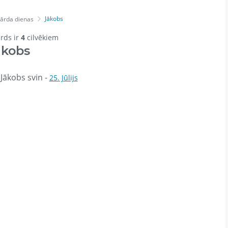
Jākobs
ārda dienas
ārds ir
4
cilvēkiem
ākobs
Jākobs svin -
25. Jūlijs