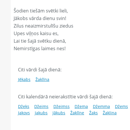
Šodien tiešām svētki lieli,
Jākobs vārda dienu svin!
Zilus neaizmirstulīšu ziedus
Upes viļņos kaisu es,
Lai tie šajā svētku dienā,
Nemirstīgas laimes nes!
Citi vārdi šajā dienā:
Jēkabs
Žaklīna
Citi kalendārā neierakstītie vārdi šajā dienā:
Džeks
Džeims
Džeimss
Džema
Džemma
Džems
Jakovs
Jakubs
Jākubs
Žaklīne
Žaks
Žaklina