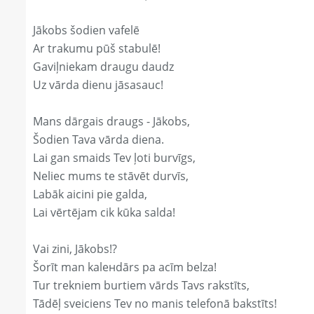
Jākobs šodien vafelē
Ar trakumu pūš stabulē!
Gaviļniekam draugu daudz
Uz vārda dienu jāsasauc!
Mans dārgais draugs - Jākobs,
Šodien Tava vārda diena.
Lai gan smaids Tev ļoti burvīgs,
Neliec mums te stāvēt durvīs,
Labāk aicini pie galda,
Lai vērtējam cik kūka salda!
Vai zini, Jākobs!?
Šorīt man kaleнdārs pa acīm belza!
Tur trekniem burtiem vārds Tavs rakstīts,
Tādēļ sveiciens Tev no manis telefonā bakstīts!