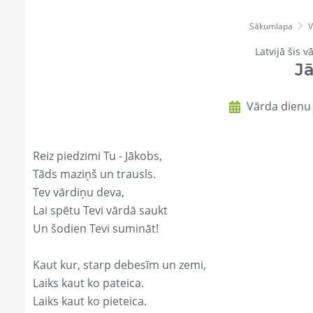
Sākumlapa
V
Latvijā šis v
J
Vārda dienu 
Reiz piedzimi Tu - Jākobs,
Tāds maziņš un trausls.
Tev vārdiņu deva,
Lai spētu Tevi vārdā saukt
Un šodien Tevi sumināt!
Kaut kur, starp debesīm un zemi,
Laiks kaut ko pateica.
Laiks kaut ko pieteica.