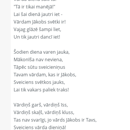
"Tā ir tikai manējā!"
Lai šai dienā jautri iet -
Vārdam Jākobs svētki ir!
Vajag glāzē šampi liet,
Un tik jautri dancī iet!
Šodien diena varen jauka,
Mākonīša nav neviena,
Tāpēc sūtu sveicieniņus
Tavam vārdam, kas ir Jākobs,
Sveiciens svētkos jauks,
Lai tik vakars paliek traks!
Vārdiņš garš, vārdiņš īss,
Vārdiņš skaļš, vārdiņš kluss,
Tas nav svarīgi, jo vārds Jākobs ir Tavs,
Sveiciens vārda dieniņā!