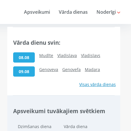
Apsveikumi
Vārda dienas
Noderīgi
Vārda dienu svin:
Mudīte
Vladislava
Vladislavs
08.08
Genoveva
Genovefa
Madara
09.08
Visas vārda dienas
Apsveikumi tuvākajiem svētkiem
Dzimšanas diena
Vārda diena