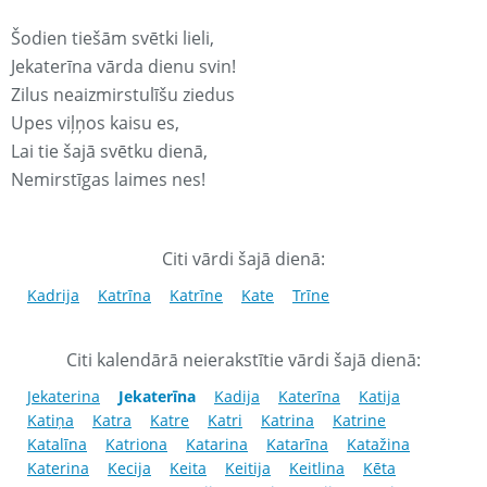
Šodien tiešām svētki lieli,
Jekaterīna vārda dienu svin!
Zilus neaizmirstulīšu ziedus
Upes viļņos kaisu es,
Lai tie šajā svētku dienā,
Nemirstīgas laimes nes!
Citi vārdi šajā dienā:
Kadrija
Katrīna
Katrīne
Kate
Trīne
Citi kalendārā neierakstītie vārdi šajā dienā:
Jekaterina
Jekaterīna
Kadija
Katerīna
Katija
Katiņa
Katra
Katre
Katri
Katrina
Katrine
Katalīna
Katriona
Katarina
Katarīna
Katažina
Katerina
Kecija
Keita
Keitija
Keitlina
Kēta