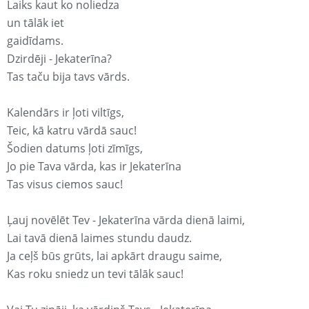
Laiks kaut ko noliedza
un tālāk iet
gaidīdams.
Dzirdēji - Jekaterīna?
Tas taču bija tavs vārds.
Kalendārs ir ļoti viltīgs,
Teic, kā katru vārdā sauc!
Šodien datums ļoti zīmīgs,
Jo pie Tava vārda, kas ir Jekaterīna
Tas visus ciemos sauc!
Ļauj novēlēt Tev - Jekaterīna vārda dienā laimi,
Lai tavā dienā laimes stundu daudz.
Ja ceļš būs grūts, lai apkārt draugu saime,
Kas roku sniedz un tevi tālāk sauc!