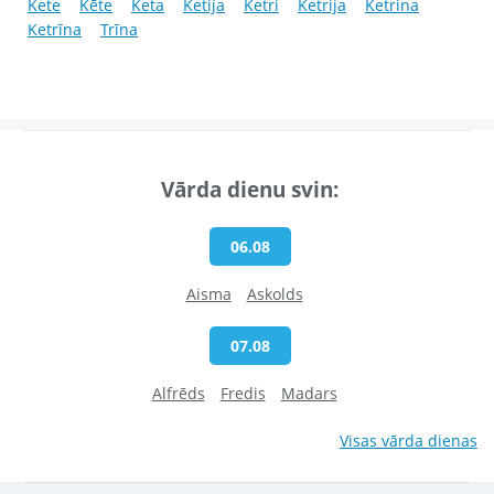
Kete
Kēte
Keta
Ketija
Ketri
Ketrija
Ketrina
Ketrīna
Trīna
Vārda dienu svin:
06.08
Aisma
Askolds
07.08
Alfrēds
Fredis
Madars
Visas vārda dienas