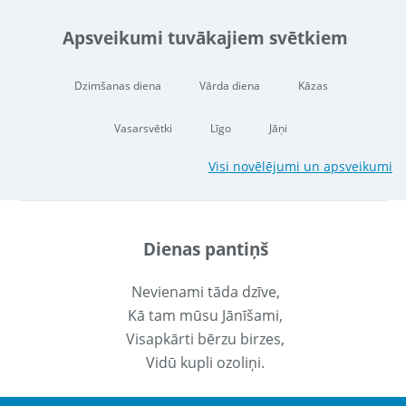
Apsveikumi tuvākajiem svētkiem
Dzimšanas diena
Vārda diena
Kāzas
Vasarsvētki
Līgo
Jāņi
Visi novēlējumi un apsveikumi
Dienas pantiņš
Nevienami tāda dzīve,
Kā tam mūsu Jānīšami,
Visapkārti bērzu birzes,
Vidū kupli ozoliņi.