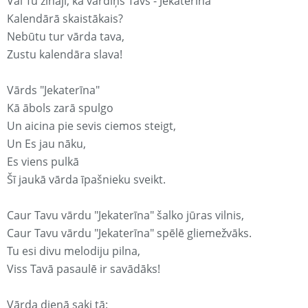
Vai Tu zināji, ka vārdiņš Tavs - Jekaterīna
Kalendārā skaistākais?
Nebūtu tur vārda tava,
Zustu kalendāra slava!
Vārds "Jekaterīna"
Kā ābols zarā spulgo
Un aicina pie sevis ciemos steigt,
Un Es jau nāku,
Es viens pulkā
Šī jaukā vārda īpašnieku sveikt.
Caur Tavu vārdu "Jekaterīna" šalko jūras vilnis,
Caur Tavu vārdu "Jekaterīna" spēlē gliemežvāks.
Tu esi divu melodiju pilna,
Viss Tavā pasaulē ir savādāks!
Vārda dienā saki tā: