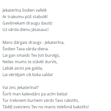
Jekaterīna šodien vafelē
Ar trakumu pūš stabulē!
Gaviļniekam draugu daudz
Uz vārda dienu jāsasauc!
Mans dārgais draugs - Jekaterīna,
Šodien Tava vārda diena.
Lai gan smaids Tev ļoti burvīgs,
Neliec mums te stāvēt durvīs,
Labāk aicini pie galda,
Lai vērtējam cik kūka salda!
Vai zini, Jekaterīna!?
Šorīt man kaleнdārs pa acīm belza!
Tur trekniem burtiem vārds Tavs rakstīts,
Tādēļ sveiciens Tev no manis telefonā bakstīts!