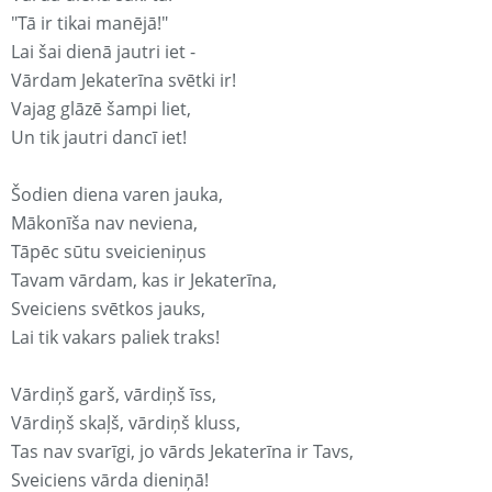
"Tā ir tikai manējā!"
Lai šai dienā jautri iet -
Vārdam Jekaterīna svētki ir!
Vajag glāzē šampi liet,
Un tik jautri dancī iet!
Šodien diena varen jauka,
Mākonīša nav neviena,
Tāpēc sūtu sveicieniņus
Tavam vārdam, kas ir Jekaterīna,
Sveiciens svētkos jauks,
Lai tik vakars paliek traks!
Vārdiņš garš, vārdiņš īss,
Vārdiņš skaļš, vārdiņš kluss,
Tas nav svarīgi, jo vārds Jekaterīna ir Tavs,
Sveiciens vārda dieniņā!