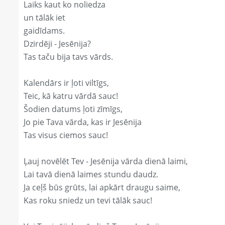
Laiks kaut ko noliedza
un tālāk iet
gaidīdams.
Dzirdēji - Jesēnija?
Tas taču bija tavs vārds.
Kalendārs ir ļoti viltīgs,
Teic, kā katru vārdā sauc!
Šodien datums ļoti zīmīgs,
Jo pie Tava vārda, kas ir Jesēnija
Tas visus ciemos sauc!
Ļauj novēlēt Tev - Jesēnija vārda dienā laimi,
Lai tavā dienā laimes stundu daudz.
Ja ceļš būs grūts, lai apkārt draugu saime,
Kas roku sniedz un tevi tālāk sauc!