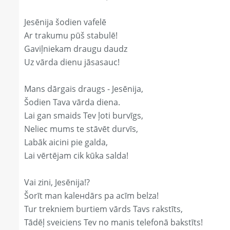
Jesēnija šodien vafelē
Ar trakumu pūš stabulē!
Gaviļniekam draugu daudz
Uz vārda dienu jāsasauc!
Mans dārgais draugs - Jesēnija,
Šodien Tava vārda diena.
Lai gan smaids Tev ļoti burvīgs,
Neliec mums te stāvēt durvīs,
Labāk aicini pie galda,
Lai vērtējam cik kūka salda!
Vai zini, Jesēnija!?
Šorīt man kaleнdārs pa acīm belza!
Tur trekniem burtiem vārds Tavs rakstīts,
Tādēļ sveiciens Tev no manis telefonā bakstīts!