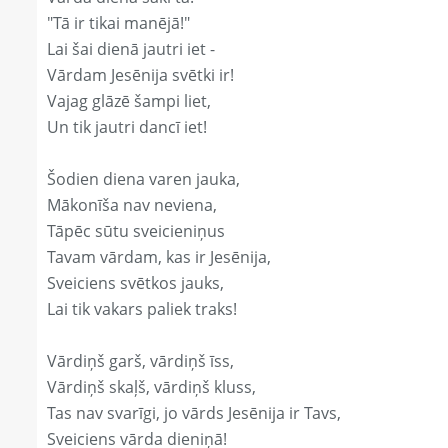
"Tā ir tikai manējā!"
Lai šai dienā jautri iet -
Vārdam Jesēnija svētki ir!
Vajag glāzē šampi liet,
Un tik jautri dancī iet!
Šodien diena varen jauka,
Mākonīša nav neviena,
Tāpēc sūtu sveicieniņus
Tavam vārdam, kas ir Jesēnija,
Sveiciens svētkos jauks,
Lai tik vakars paliek traks!
Vārdiņš garš, vārdiņš īss,
Vārdiņš skaļš, vārdiņš kluss,
Tas nav svarīgi, jo vārds Jesēnija ir Tavs,
Sveiciens vārda dieniņā!