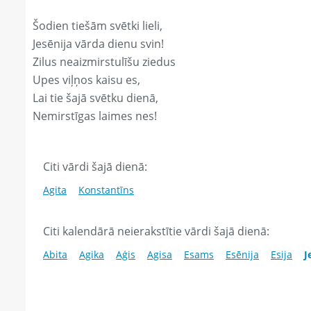
Šodien tiešām svētki lieli,
Jesēnija vārda dienu svin!
Zilus neaizmirstulīšu ziedus
Upes viļņos kaisu es,
Lai tie šajā svētku dienā,
Nemirstīgas laimes nes!
Citi vārdi šajā dienā:
Agita
Konstantīns
Citi kalendārā neierakstītie vārdi šajā dienā:
Abita
Agika
Aģis
Agisa
Esams
Esēnija
Esija
J