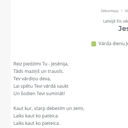
Sākumlapa
V
Latvijā šis vā
Je
Vārda dienu J
Reiz piedzimi Tu - Jesēnija,
Tāds maziņš un trausls.
Tev vārdiņu deva,
Lai spētu Tevi vārdā saukt
Un šodien Tevi sumināt!
Kaut kur, starp debesīm un zemi,
Laiks kaut ko pateica.
Laiks kaut ko pieteica.