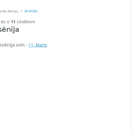
Jesēnija
ārda dienas
rds ir
11
cilvēkiem
sēnija
esēnija svin -
11. Marts