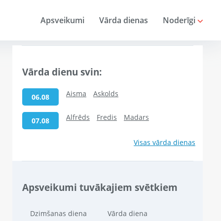
Apsveikumi
Vārda dienas
Noderīgi
Vārda dienu svin:
Aisma
Askolds
06.08
Alfrēds
Fredis
Madars
07.08
Visas vārda dienas
Apsveikumi tuvākajiem svētkiem
Dzimšanas diena
Vārda diena