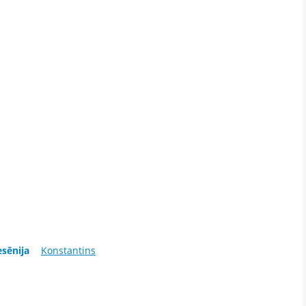
esēnija
Konstantins