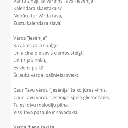
Vai Tu zināji, ka vārdiņš Tavs - Jesēnija
Kalendārā skaistākais?
Nebūtu tur vārda tava,
Zustu kalendāra slava!
Vārds "Jesēnija"
Kā ābols zarā spulgo
Un aicina pie sevis ciemos steigt,
Un Es jau nāku,
Es viens pulkā
Šī jaukā vārda īpašnieku sveikt.
Caur Tavu vārdu "Jesēnija" šalko jūras vilnis,
Caur Tavu vārdu "Jesēnija" spēlē gliemežvāks.
Tu esi divu melodiju pilna,
Viss Tavā pasaulē ir savādāks!
Vārda dienā saki tā: