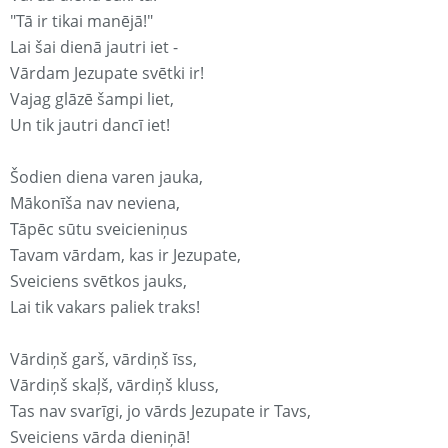
"Tā ir tikai manējā!"
Lai šai dienā jautri iet -
Vārdam Jezupate svētki ir!
Vajag glāzē šampi liet,
Un tik jautri dancī iet!
Šodien diena varen jauka,
Mākonīša nav neviena,
Tāpēc sūtu sveicieniņus
Tavam vārdam, kas ir Jezupate,
Sveiciens svētkos jauks,
Lai tik vakars paliek traks!
Vārdiņš garš, vārdiņš īss,
Vārdiņš skaļš, vārdiņš kluss,
Tas nav svarīgi, jo vārds Jezupate ir Tavs,
Sveiciens vārda dieniņā!