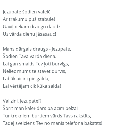
Jezupate šodien vafelē
Ar trakumu pūš stabulē!
Gaviļniekam draugu daudz
Uz vārda dienu jāsasauc!
Mans dārgais draugs - Jezupate,
Šodien Tava vārda diena.
Lai gan smaids Tev ļoti burvīgs,
Neliec mums te stāvēt durvīs,
Labāk aicini pie galda,
Lai vērtējam cik kūka salda!
Vai zini, Jezupate!?
Šorīt man kaleнdārs pa acīm belza!
Tur trekniem burtiem vārds Tavs rakstīts,
Tādēļ sveiciens Tev no manis telefonā bakstīts!