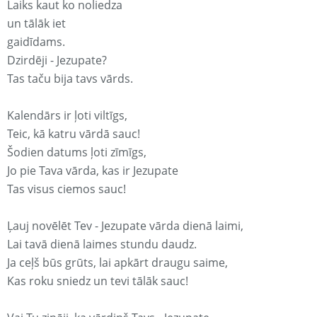
Laiks kaut ko noliedza
un tālāk iet
gaidīdams.
Dzirdēji - Jezupate?
Tas taču bija tavs vārds.
Kalendārs ir ļoti viltīgs,
Teic, kā katru vārdā sauc!
Šodien datums ļoti zīmīgs,
Jo pie Tava vārda, kas ir Jezupate
Tas visus ciemos sauc!
Ļauj novēlēt Tev - Jezupate vārda dienā laimi,
Lai tavā dienā laimes stundu daudz.
Ja ceļš būs grūts, lai apkārt draugu saime,
Kas roku sniedz un tevi tālāk sauc!