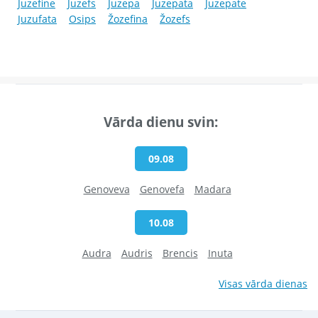
Juzefine
Juzefs
Juzepa
Juzepata
Juzepate
Juzufata
Osips
Žozefina
Žozefs
Vārda dienu svin:
09.08
Genoveva
Genovefa
Madara
10.08
Audra
Audris
Brencis
Inuta
Visas vārda dienas