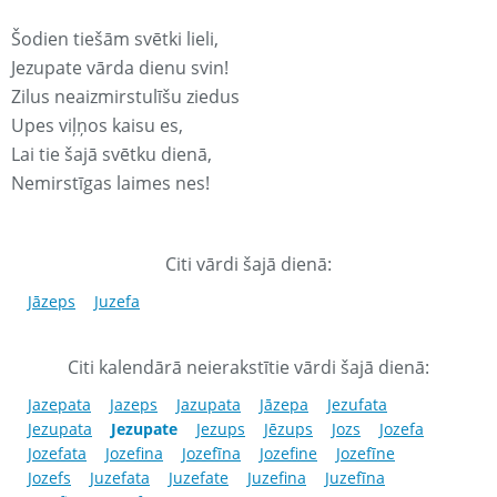
Šodien tiešām svētki lieli,
Jezupate vārda dienu svin!
Zilus neaizmirstulīšu ziedus
Upes viļņos kaisu es,
Lai tie šajā svētku dienā,
Nemirstīgas laimes nes!
Citi vārdi šajā dienā:
Jāzeps
Juzefa
Citi kalendārā neierakstītie vārdi šajā dienā:
Jazepata
Jazeps
Jazupata
Jāzepa
Jezufata
Jezupata
Jezupate
Jezups
Jēzups
Jozs
Jozefa
Jozefata
Jozefina
Jozefīna
Jozefine
Jozefīne
Jozefs
Juzefata
Juzefate
Juzefina
Juzefīna