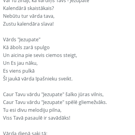
Vai Tu zināji, ka vārdiņš Tavs - Jezupate
Kalendārā skaistākais?
Nebūtu tur vārda tava,
Zustu kalendāra slava!
Vārds "Jezupate"
Kā ābols zarā spulgo
Un aicina pie sevis ciemos steigt,
Un Es jau nāku,
Es viens pulkā
Šī jaukā vārda īpašnieku sveikt.
Caur Tavu vārdu "Jezupate" šalko jūras vilnis,
Caur Tavu vārdu "Jezupate" spēlē gliemežvāks.
Tu esi divu melodiju pilna,
Viss Tavā pasaulē ir savādāks!
Vārda dienā saki tā: