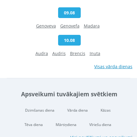
09.08
Genoveva
Genovefa
Madara
10.08
Audra
Audris
Brencis
Inuta
Visas vārda dienas
Apsveikumi tuvākajiem svētkiem
Dzimšanas diena
Vārda diena
Kāzas
Tēva diena
Mārtiņdiena
Vīriešu diena