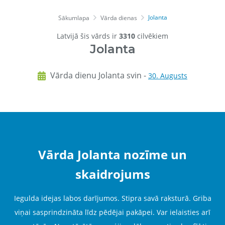
Jolanta
Sākumlapa
Vārda dienas
Latvijā šis vārds ir
3310
cilvēkiem
Jolanta
Vārda dienu Jolanta svin -
30. Augusts
Vārda Jolanta nozīme un
skaidrojums
Iegulda idejas labos darījumos. Stipra savā raksturā. Griba
viņai sasprindzināta līdz pēdējai pakāpei. Var ielaisties arī