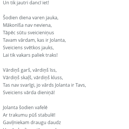
Un tik jautri dancī iet!
Šodien diena varen jauka,
Mākonīša nav neviena,
Tāpēc sūtu sveicieniņus
Tavam vārdam, kas ir Jolanta,
Sveiciens svētkos jauks,
Lai tik vakars paliek traks!
Vārdiņš garš, vārdiņš īss,
Vārdiņš skaļš, vārdiņš kluss,
Tas nav svarīgi, jo vārds Jolanta ir Tavs,
Sveiciens vārda dieniņā!
Jolanta šodien vafelē
Ar trakumu pūš stabulē!
Gaviļniekam draugu daudz