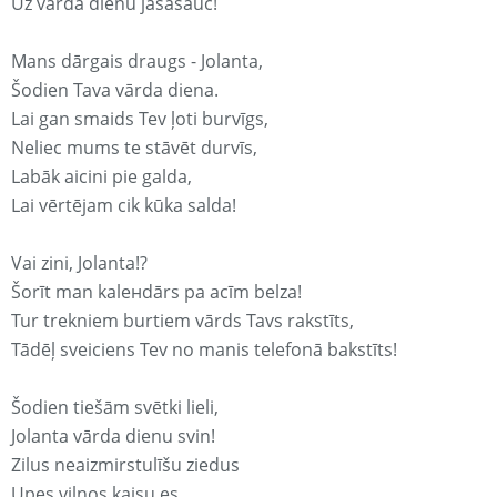
Uz vārda dienu jāsasauc!
Mans dārgais draugs - Jolanta,
Šodien Tava vārda diena.
Lai gan smaids Tev ļoti burvīgs,
Neliec mums te stāvēt durvīs,
Labāk aicini pie galda,
Lai vērtējam cik kūka salda!
Vai zini, Jolanta!?
Šorīt man kaleнdārs pa acīm belza!
Tur trekniem burtiem vārds Tavs rakstīts,
Tādēļ sveiciens Tev no manis telefonā bakstīts!
Šodien tiešām svētki lieli,
Jolanta vārda dienu svin!
Zilus neaizmirstulīšu ziedus
Upes viļņos kaisu es,