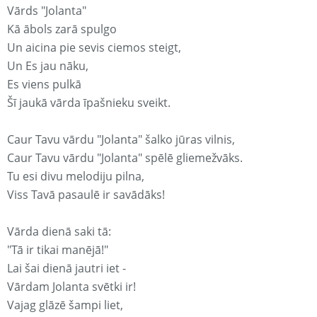
Vārds "Jolanta"
Kā ābols zarā spulgo
Un aicina pie sevis ciemos steigt,
Un Es jau nāku,
Es viens pulkā
Šī jaukā vārda īpašnieku sveikt.
Caur Tavu vārdu "Jolanta" šalko jūras vilnis,
Caur Tavu vārdu "Jolanta" spēlē gliemežvāks.
Tu esi divu melodiju pilna,
Viss Tavā pasaulē ir savādāks!
Vārda dienā saki tā:
"Tā ir tikai manējā!"
Lai šai dienā jautri iet -
Vārdam Jolanta svētki ir!
Vajag glāzē šampi liet,