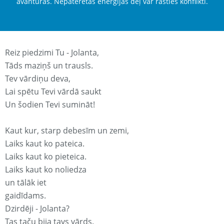
avantūrās. Nepatērētās enerģijas dēļ var rasties konflikti.
Reiz piedzimi Tu - Jolanta,
Tāds maziņš un trausls.
Tev vārdiņu deva,
Lai spētu Tevi vārdā saukt
Un šodien Tevi sumināt!
Kaut kur, starp debesīm un zemi,
Laiks kaut ko pateica.
Laiks kaut ko pieteica.
Laiks kaut ko noliedza
un tālāk iet
gaidīdams.
Dzirdēji - Jolanta?
Tas taču bija tavs vārds.