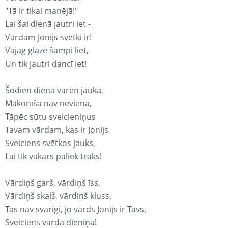
"Tā ir tikai manējā!"
Lai šai dienā jautri iet -
Vārdam Jonijs svētki ir!
Vajag glāzē šampi liet,
Un tik jautri dancī iet!
Šodien diena varen jauka,
Mākonīša nav neviena,
Tāpēc sūtu sveicieniņus
Tavam vārdam, kas ir Jonijs,
Sveiciens svētkos jauks,
Lai tik vakars paliek traks!
Vārdiņš garš, vārdiņš īss,
Vārdiņš skaļš, vārdiņš kluss,
Tas nav svarīgi, jo vārds Jonijs ir Tavs,
Sveiciens vārda dieniņā!