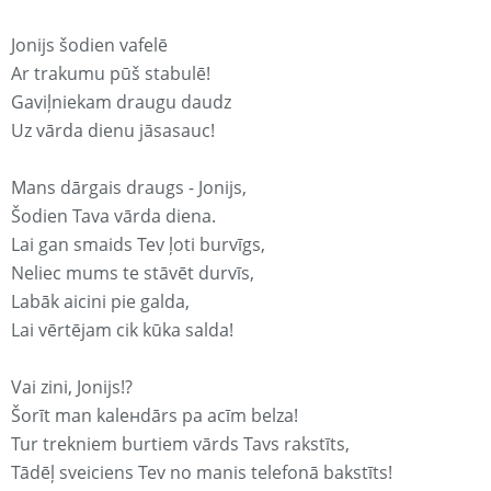
Jonijs šodien vafelē
Ar trakumu pūš stabulē!
Gaviļniekam draugu daudz
Uz vārda dienu jāsasauc!
Mans dārgais draugs - Jonijs,
Šodien Tava vārda diena.
Lai gan smaids Tev ļoti burvīgs,
Neliec mums te stāvēt durvīs,
Labāk aicini pie galda,
Lai vērtējam cik kūka salda!
Vai zini, Jonijs!?
Šorīt man kaleнdārs pa acīm belza!
Tur trekniem burtiem vārds Tavs rakstīts,
Tādēļ sveiciens Tev no manis telefonā bakstīts!