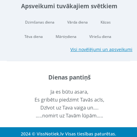
Apsveikumi tuvākajiem svētkiem
Dzimšanas diena
Vārda diena
Kāzas
Tēva diena
Mārtiņdiena
Vīriešu diena
Visi novēlējumi un apsveikumi
Dienas pantiņš
Ja es būtu asara,
Es gribētu piedzimt Tavās acīs,
Dzīvot uz Tava vaiga un….
…..nomirt uz Tavām lūpām…..
2024 © VissNotiek.lv Visas tiesības paturētas.