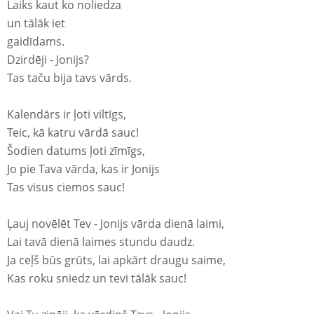
Laiks kaut ko noliedza
un tālāk iet
gaidīdams.
Dzirdēji - Jonijs?
Tas taču bija tavs vārds.
Kalendārs ir ļoti viltīgs,
Teic, kā katru vārdā sauc!
Šodien datums ļoti zīmīgs,
Jo pie Tava vārda, kas ir Jonijs
Tas visus ciemos sauc!
Ļauj novēlēt Tev - Jonijs vārda dienā laimi,
Lai tavā dienā laimes stundu daudz.
Ja ceļš būs grūts, lai apkārt draugu saime,
Kas roku sniedz un tevi tālāk sauc!