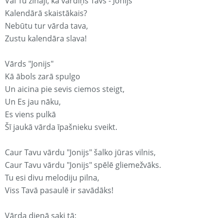
Vai Tu zināji, ka vārdiņš Tavs - Jonijs
Kalendārā skaistākais?
Nebūtu tur vārda tava,
Zustu kalendāra slava!
Vārds "Jonijs"
Kā ābols zarā spulgo
Un aicina pie sevis ciemos steigt,
Un Es jau nāku,
Es viens pulkā
Šī jaukā vārda īpašnieku sveikt.
Caur Tavu vārdu "Jonijs" šalko jūras vilnis,
Caur Tavu vārdu "Jonijs" spēlē gliemežvāks.
Tu esi divu melodiju pilna,
Viss Tavā pasaulē ir savādāks!
Vārda dienā saki tā: