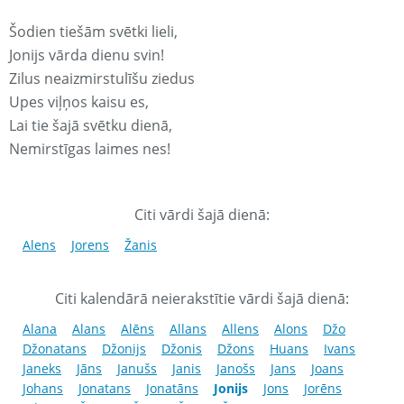
Šodien tiešām svētki lieli,
Jonijs vārda dienu svin!
Zilus neaizmirstulīšu ziedus
Upes viļņos kaisu es,
Lai tie šajā svētku dienā,
Nemirstīgas laimes nes!
Citi vārdi šajā dienā:
Alens
Jorens
Žanis
Citi kalendārā neierakstītie vārdi šajā dienā:
Alana
Alans
Alēns
Allans
Allens
Alons
Džo
Džonatans
Džonijs
Džonis
Džons
Huans
Ivans
Janeks
Jāns
Janušs
Janis
Janošs
Jans
Joans
Johans
Jonatans
Jonatāns
Jonijs
Jons
Jorēns