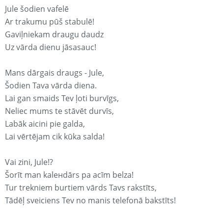
Jule šodien vafelē
Ar trakumu pūš stabulē!
Gaviļniekam draugu daudz
Uz vārda dienu jāsasauc!
Mans dārgais draugs - Jule,
Šodien Tava vārda diena.
Lai gan smaids Tev ļoti burvīgs,
Neliec mums te stāvēt durvīs,
Labāk aicini pie galda,
Lai vērtējam cik kūka salda!
Vai zini, Jule!?
Šorīt man kaleнdārs pa acīm belza!
Tur trekniem burtiem vārds Tavs rakstīts,
Tādēļ sveiciens Tev no manis telefonā bakstīts!