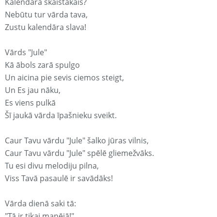
Kalendārā skaistākais?
Nebūtu tur vārda tava,
Zustu kalendāra slava!
Vārds "Jule"
Kā ābols zarā spulgo
Un aicina pie sevis ciemos steigt,
Un Es jau nāku,
Es viens pulkā
Šī jaukā vārda īpašnieku sveikt.
Caur Tavu vārdu "Jule" šalko jūras vilnis,
Caur Tavu vārdu "Jule" spēlē gliemežvāks.
Tu esi divu melodiju pilna,
Viss Tavā pasaulē ir savādāks!
Vārda dienā saki tā:
"Tā ir tikai manējā!"