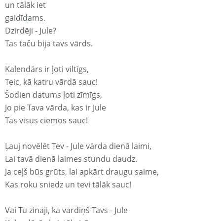
un tālāk iet
gaidīdams.
Dzirdēji - Jule?
Tas taču bija tavs vārds.
Kalendārs ir ļoti viltīgs,
Teic, kā katru vārdā sauc!
Šodien datums ļoti zīmīgs,
Jo pie Tava vārda, kas ir Jule
Tas visus ciemos sauc!
Ļauj novēlēt Tev - Jule vārda dienā laimi,
Lai tavā dienā laimes stundu daudz.
Ja ceļš būs grūts, lai apkārt draugu saime,
Kas roku sniedz un tevi tālāk sauc!
Vai Tu zināji, ka vārdiņš Tavs - Jule