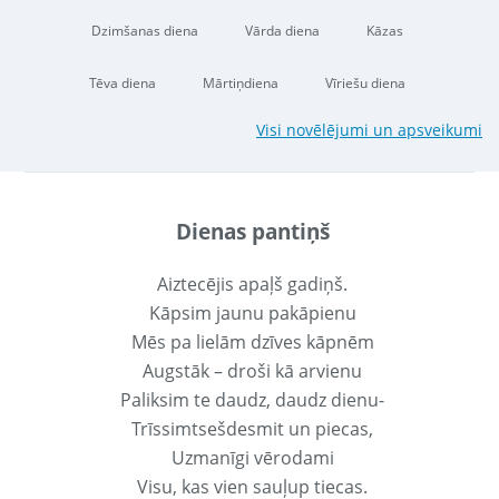
Dzimšanas diena
Vārda diena
Kāzas
Tēva diena
Mārtiņdiena
Vīriešu diena
Visi novēlējumi un apsveikumi
Dienas pantiņš
Aiztecējis apaļš gadiņš.
Kāpsim jaunu pakāpienu
Mēs pa lielām dzīves kāpnēm
Augstāk – droši kā arvienu
Paliksim te daudz, daudz dienu-
Trīssimtsešdesmit un piecas,
Uzmanīgi vērodami
Visu, kas vien sauļup tiecas.