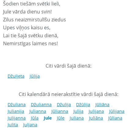
Šodien tiešām svētki lieli,
Jule vārda dienu svin!
Zilus neaizmirstulīšu ziedus
Upes viļņos kaisu es,
Lai tie šajā svētku dienā,
Nemirstīgas laimes nes!
Citi vārdi šajā dienā:
Džuljeta
Jūlija
Citi kalendārā neierakstītie vārdi šajā dienā:
Džuliana
Džulianna
Džulija
Džūlija
Jūliāna
Julianija
Julianna
Jūlianna
Julija
Julijana
Jūlijana
Julijanna
Jūla
Jule
Jūle
Juliana
Juliāna
Jūliana
Julita
Juļjana