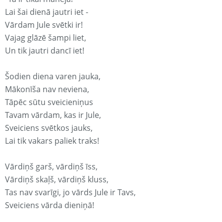
Lai šai dienā jautri iet -
Vārdam Jule svētki ir!
Vajag glāzē šampi liet,
Un tik jautri dancī iet!
Šodien diena varen jauka,
Mākonīša nav neviena,
Tāpēc sūtu sveicieniņus
Tavam vārdam, kas ir Jule,
Sveiciens svētkos jauks,
Lai tik vakars paliek traks!
Vārdiņš garš, vārdiņš īss,
Vārdiņš skaļš, vārdiņš kluss,
Tas nav svarīgi, jo vārds Jule ir Tavs,
Sveiciens vārda dieniņā!