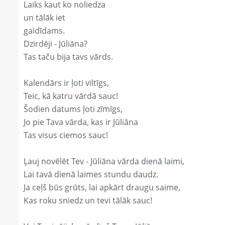
Laiks kaut ko noliedza
un tālāk iet
gaidīdams.
Dzirdēji - Jūliāna?
Tas taču bija tavs vārds.
Kalendārs ir ļoti viltīgs,
Teic, kā katru vārdā sauc!
Šodien datums ļoti zīmīgs,
Jo pie Tava vārda, kas ir Jūliāna
Tas visus ciemos sauc!
Ļauj novēlēt Tev - Jūliāna vārda dienā laimi,
Lai tavā dienā laimes stundu daudz.
Ja ceļš būs grūts, lai apkārt draugu saime,
Kas roku sniedz un tevi tālāk sauc!