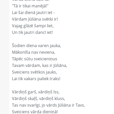
"Tā ir tikai manējā!"
Lai šai dienā jautri iet -
Vārdam Jūliāna svētki ir!
Vajag glāzē šampi liet,
Un tik jautri dancī iet!
Šodien diena varen jauka,
Mākonīša nav neviena,
Tāpēc sūtu sveicieniņus
Tavam vārdam, kas ir Jūliāna,
Sveiciens svētkos jauks,
Lai tik vakars paliek traks!
Vārdiņš garš, vārdiņš īss,
Vārdiņš skaļš, vārdiņš kluss,
Tas nav svarīgi, jo vārds Jūliāna ir Tavs,
Sveiciens vārda dieniņā!