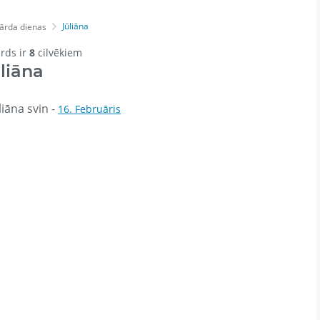
Jūliāna
ārda dienas
ārds ir
8
cilvēkiem
liāna
iāna svin -
16. Februāris