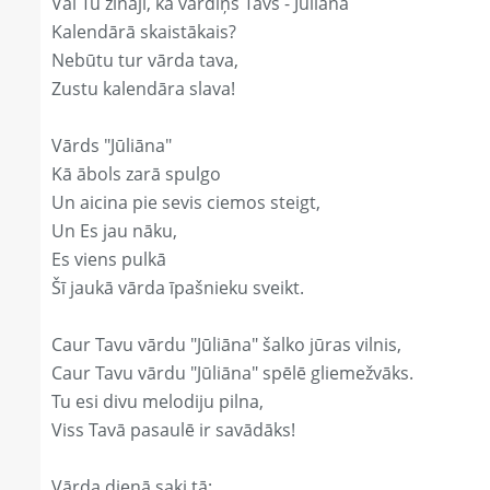
Vai Tu zināji, ka vārdiņš Tavs - Jūliāna
Kalendārā skaistākais?
Nebūtu tur vārda tava,
Zustu kalendāra slava!
Vārds "Jūliāna"
Kā ābols zarā spulgo
Un aicina pie sevis ciemos steigt,
Un Es jau nāku,
Es viens pulkā
Šī jaukā vārda īpašnieku sveikt.
Caur Tavu vārdu "Jūliāna" šalko jūras vilnis,
Caur Tavu vārdu "Jūliāna" spēlē gliemežvāks.
Tu esi divu melodiju pilna,
Viss Tavā pasaulē ir savādāks!
Vārda dienā saki tā: