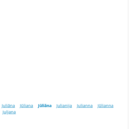
Juliāna
Jūliana
Jūliāna
Julianija
Julianna
Jūlianna
Juļjana