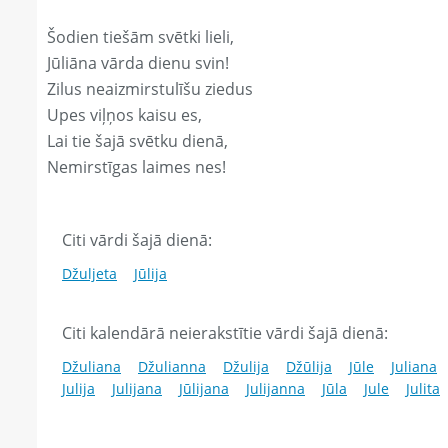
Šodien tiešām svētki lieli,
Jūliāna vārda dienu svin!
Zilus neaizmirstulīšu ziedus
Upes viļņos kaisu es,
Lai tie šajā svētku dienā,
Nemirstīgas laimes nes!
Citi vārdi šajā dienā:
Džuljeta
Jūlija
Citi kalendārā neierakstītie vārdi šajā dienā:
Džuliana
Džulianna
Džulija
Džūlija
Jūle
Juliana
Julija
Julijana
Jūlijana
Julijanna
Jūla
Jule
Julita