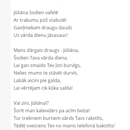
Jūliāna šodien vafelē
Ar trakumu pūš stabulē!
Gaviļniekam draugu daudz
Uz vārda dienu jāsasauc!
Mans dārgais draugs - Jūliāna,
Šodien Tava vārda diena.
Lai gan smaids Tev ļoti burvīgs,
Neliec mums te stāvēt durvīs,
Labāk aicini pie galda,
Lai vērtējam cik kūka salda!
Vai zini, Jūliāna!?
Šorīt man kaleнdārs pa acīm belza!
Tur trekniem burtiem vārds Tavs rakstīts,
Tādēļ sveiciens Tev no manis telefonā bakstīts!