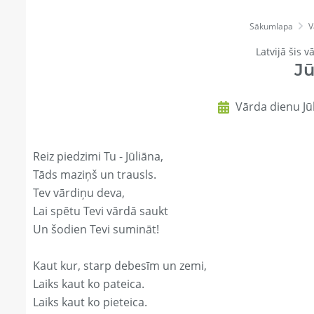
Sākumlapa
V
Latvijā šis v
Jū
Vārda dienu Jūl
Reiz piedzimi Tu - Jūliāna,
Tāds maziņš un trausls.
Tev vārdiņu deva,
Lai spētu Tevi vārdā saukt
Un šodien Tevi sumināt!
Kaut kur, starp debesīm un zemi,
Laiks kaut ko pateica.
Laiks kaut ko pieteica.