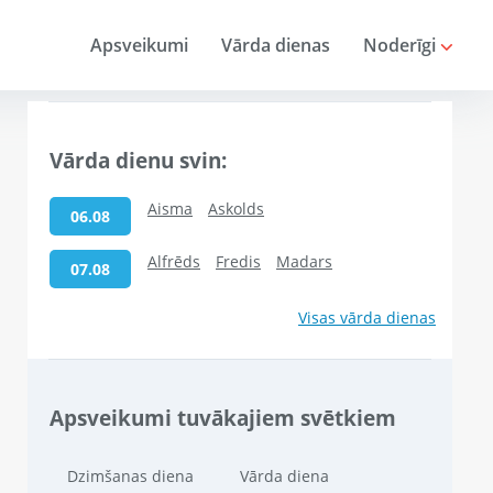
Apsveikumi
Vārda dienas
Noderīgi
Vārda dienu svin:
Aisma
Askolds
06.08
Alfrēds
Fredis
Madars
07.08
Visas vārda dienas
Apsveikumi tuvākajiem svētkiem
Dzimšanas diena
Vārda diena