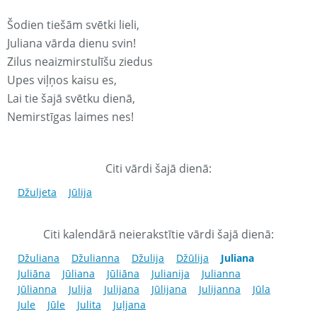
Šodien tiešām svētki lieli,
Juliana vārda dienu svin!
Zilus neaizmirstulīšu ziedus
Upes viļņos kaisu es,
Lai tie šajā svētku dienā,
Nemirstīgas laimes nes!
Citi vārdi šajā dienā:
Džuljeta
Jūlija
Citi kalendārā neierakstītie vārdi šajā dienā:
Džuliana
Džulianna
Džulija
Džūlija
Juliana
Juliāna
Jūliana
Jūliāna
Julianija
Julianna
Jūlianna
Julija
Julijana
Jūlijana
Julijanna
Jūla
Jule
Jūle
Julita
Juļjana