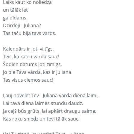
Laiks kaut ko noliedza
un tālāk iet
gaidīdams.
Dzirdēji - Juliana?
Tas taču bija tavs vārds.
Kalendārs ir ļoti viltīgs,
Teic, kā katru vārdā sauc!
Šodien datums ļoti zīmīgs,
Jo pie Tava vārda, kas ir Juliana
Tas visus ciemos sauc!
Ļauj novēlēt Tev - Juliana vārda dienā laimi,
Lai tavā dienā laimes stundu daudz.
Ja ceļš būs grūts, lai apkārt draugu saime,
Kas roku sniedz un tevi tālāk sauc!