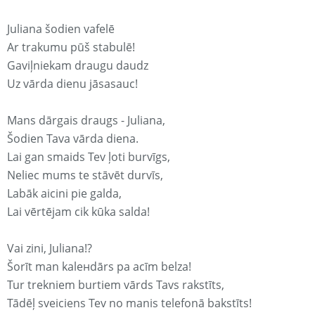
Juliana šodien vafelē
Ar trakumu pūš stabulē!
Gaviļniekam draugu daudz
Uz vārda dienu jāsasauc!
Mans dārgais draugs - Juliana,
Šodien Tava vārda diena.
Lai gan smaids Tev ļoti burvīgs,
Neliec mums te stāvēt durvīs,
Labāk aicini pie galda,
Lai vērtējam cik kūka salda!
Vai zini, Juliana!?
Šorīt man kaleнdārs pa acīm belza!
Tur trekniem burtiem vārds Tavs rakstīts,
Tādēļ sveiciens Tev no manis telefonā bakstīts!