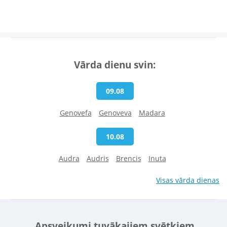
Vārda dienu svin:
09.08
Genovefa
Genoveva
Madara
10.08
Audra
Audris
Brencis
Inuta
Visas vārda dienas
Apsveikumi tuvākajiem svētkiem