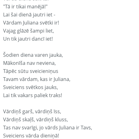
"Tā ir tikai manējā!"
Lai šai dienā jautri iet -
Vārdam Juliana svētki ir!
Vajag glāzē šampi liet,
Un tik jautri dancī iet!
Šodien diena varen jauka,
Mākonīša nav neviena,
Tāpēc sūtu sveicieniņus
Tavam vārdam, kas ir Juliana,
Sveiciens svētkos jauks,
Lai tik vakars paliek traks!
Vārdiņš garš, vārdiņš īss,
Vārdiņš skaļš, vārdiņš kluss,
Tas nav svarīgi, jo vārds Juliana ir Tavs,
Sveiciens vārda dieniņā!