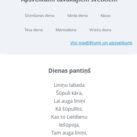
Dzimšanas diena
Vārda diena
Kāzas
Tēva diena
Mārtiņdiena
Vīriešu diena
Visi novēlējumi un apsveikumi
Dienas pantiņš
Liniņu labada
Šūpuli kāra,
Lai auga liniņi
Kā šūpulītis.
Kas to Lieldienu
Iešūpoja,
Tam auga liniņi,