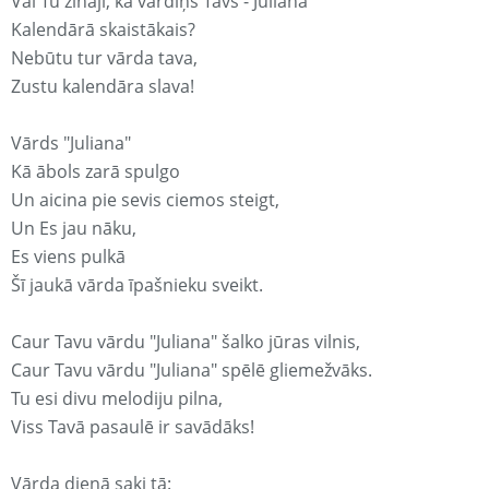
Vai Tu zināji, ka vārdiņš Tavs - Juliana
Kalendārā skaistākais?
Nebūtu tur vārda tava,
Zustu kalendāra slava!
Vārds "Juliana"
Kā ābols zarā spulgo
Un aicina pie sevis ciemos steigt,
Un Es jau nāku,
Es viens pulkā
Šī jaukā vārda īpašnieku sveikt.
Caur Tavu vārdu "Juliana" šalko jūras vilnis,
Caur Tavu vārdu "Juliana" spēlē gliemežvāks.
Tu esi divu melodiju pilna,
Viss Tavā pasaulē ir savādāks!
Vārda dienā saki tā: