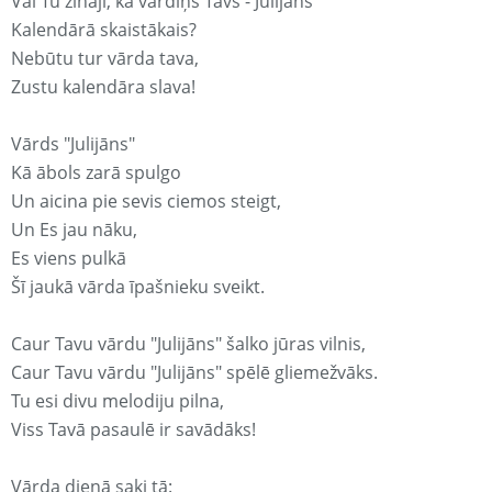
Vai Tu zināji, ka vārdiņš Tavs - Julijāns
Kalendārā skaistākais?
Nebūtu tur vārda tava,
Zustu kalendāra slava!
Vārds "Julijāns"
Kā ābols zarā spulgo
Un aicina pie sevis ciemos steigt,
Un Es jau nāku,
Es viens pulkā
Šī jaukā vārda īpašnieku sveikt.
Caur Tavu vārdu "Julijāns" šalko jūras vilnis,
Caur Tavu vārdu "Julijāns" spēlē gliemežvāks.
Tu esi divu melodiju pilna,
Viss Tavā pasaulē ir savādāks!
Vārda dienā saki tā: