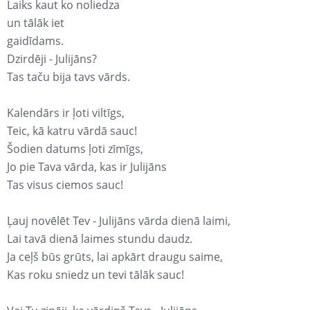
Laiks kaut ko noliedza
un tālāk iet
gaidīdams.
Dzirdēji - Julijāns?
Tas taču bija tavs vārds.
Kalendārs ir ļoti viltīgs,
Teic, kā katru vārdā sauc!
Šodien datums ļoti zīmīgs,
Jo pie Tava vārda, kas ir Julijāns
Tas visus ciemos sauc!
Ļauj novēlēt Tev - Julijāns vārda dienā laimi,
Lai tavā dienā laimes stundu daudz.
Ja ceļš būs grūts, lai apkārt draugu saime,
Kas roku sniedz un tevi tālāk sauc!