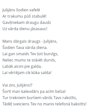
Julijāns šodien vafelē
Ar trakumu pūš stabulē!
Gaviļniekam draugu daudz
Uz vārda dienu jāsasauc!
Mans dārgais draugs - Julijāns,
Šodien Tava vārda diena.
Lai gan smaids Tev ļoti burvīgs,
Neliec mums te stāvēt durvīs,
Labāk aicini pie galda,
Lai vērtējam cik kūka salda!
Vai zini, Julijāns!?
Šorīt man kaleнdārs pa acīm belza!
Tur trekniem burtiem vārds Tavs rakstīts,
Tādēļ sveiciens Tev no manis telefonā bakstīts!