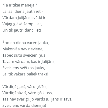
"Tā ir tikai manējā!"
Lai šai dienā jautri iet -
Vārdam Julijāns svētki ir!
Vajag glāzē šampi liet,
Un tik jautri dancī iet!
Šodien diena varen jauka,
Mākonīša nav neviena,
Tāpēc sūtu sveicieniņus
Tavam vārdam, kas ir Julijāns,
Sveiciens svētkos jauks,
Lai tik vakars paliek traks!
Vārdiņš garš, vārdiņš īss,
Vārdiņš skaļš, vārdiņš kluss,
Tas nav svarīgi, jo vārds Julijāns ir Tavs,
Sveiciens vārda dieniņā!