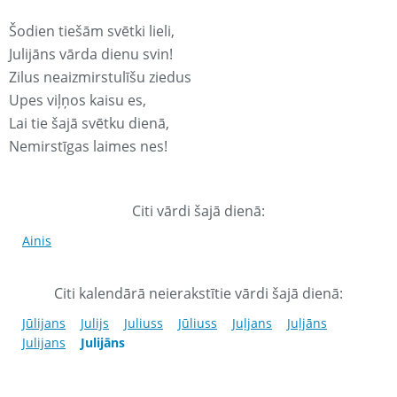
Šodien tiešām svētki lieli,
Julijāns vārda dienu svin!
Zilus neaizmirstulīšu ziedus
Upes viļņos kaisu es,
Lai tie šajā svētku dienā,
Nemirstīgas laimes nes!
Citi vārdi šajā dienā:
Ainis
Citi kalendārā neierakstītie vārdi šajā dienā:
Jūlijans
Julijs
Juliuss
Jūliuss
Juļjans
Juļjāns
Julijans
Julijāns