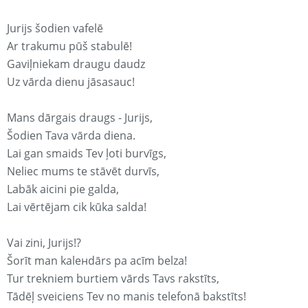
Jurijs šodien vafelē
Ar trakumu pūš stabulē!
Gaviļniekam draugu daudz
Uz vārda dienu jāsasauc!
Mans dārgais draugs - Jurijs,
Šodien Tava vārda diena.
Lai gan smaids Tev ļoti burvīgs,
Neliec mums te stāvēt durvīs,
Labāk aicini pie galda,
Lai vērtējam cik kūka salda!
Vai zini, Jurijs!?
Šorīt man kaleнdārs pa acīm belza!
Tur trekniem burtiem vārds Tavs rakstīts,
Tādēļ sveiciens Tev no manis telefonā bakstīts!