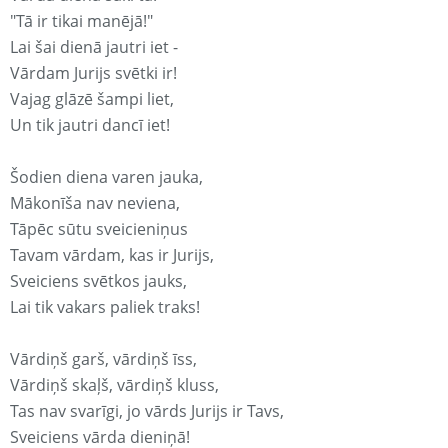
"Tā ir tikai manējā!"
Lai šai dienā jautri iet -
Vārdam Jurijs svētki ir!
Vajag glāzē šampi liet,
Un tik jautri dancī iet!
Šodien diena varen jauka,
Mākonīša nav neviena,
Tāpēc sūtu sveicieniņus
Tavam vārdam, kas ir Jurijs,
Sveiciens svētkos jauks,
Lai tik vakars paliek traks!
Vārdiņš garš, vārdiņš īss,
Vārdiņš skaļš, vārdiņš kluss,
Tas nav svarīgi, jo vārds Jurijs ir Tavs,
Sveiciens vārda dieniņā!