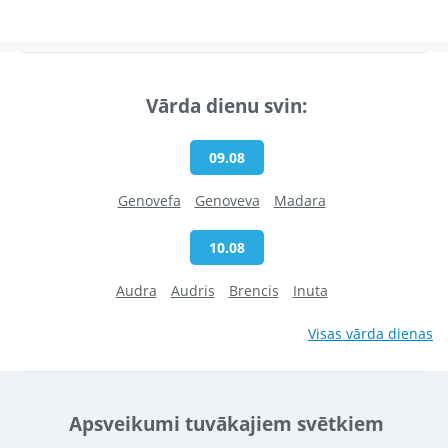
Vārda dienu svin:
09.08
Genovefa
Genoveva
Madara
10.08
Audra
Audris
Brencis
Inuta
Visas vārda dienas
Apsveikumi tuvākajiem svētkiem