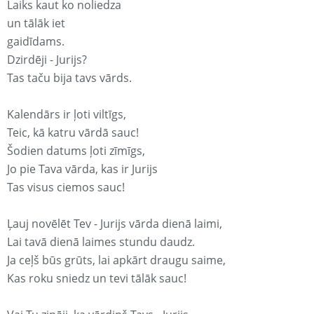
Laiks kaut ko noliedza
un tālāk iet
gaidīdams.
Dzirdēji - Jurijs?
Tas taču bija tavs vārds.
Kalendārs ir ļoti viltīgs,
Teic, kā katru vārdā sauc!
Šodien datums ļoti zīmīgs,
Jo pie Tava vārda, kas ir Jurijs
Tas visus ciemos sauc!
Ļauj novēlēt Tev - Jurijs vārda dienā laimi,
Lai tavā dienā laimes stundu daudz.
Ja ceļš būs grūts, lai apkārt draugu saime,
Kas roku sniedz un tevi tālāk sauc!