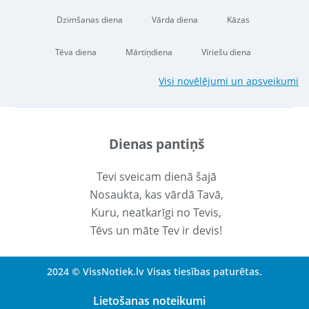
Dzimšanas diena
Vārda diena
Kāzas
Tēva diena
Mārtiņdiena
Vīriešu diena
Visi novēlējumi un apsveikumi
Dienas pantiņš
Tevi sveicam dienā šajā
Nosaukta, kas vārdā Tavā,
Kuru, neatkarīgi no Tevis,
Tēvs un māte Tev ir devis!
2024 © VissNotiek.lv Visas tiesības paturētas.
Lietošanas noteikumi