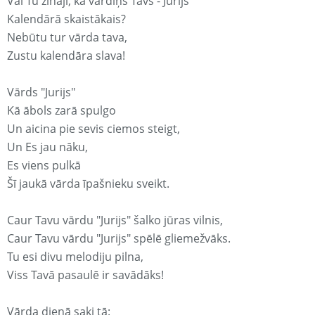
Vai Tu zināji, ka vārdiņš Tavs - Jurijs
Kalendārā skaistākais?
Nebūtu tur vārda tava,
Zustu kalendāra slava!
Vārds "Jurijs"
Kā ābols zarā spulgo
Un aicina pie sevis ciemos steigt,
Un Es jau nāku,
Es viens pulkā
Šī jaukā vārda īpašnieku sveikt.
Caur Tavu vārdu "Jurijs" šalko jūras vilnis,
Caur Tavu vārdu "Jurijs" spēlē gliemežvāks.
Tu esi divu melodiju pilna,
Viss Tavā pasaulē ir savādāks!
Vārda dienā saki tā: