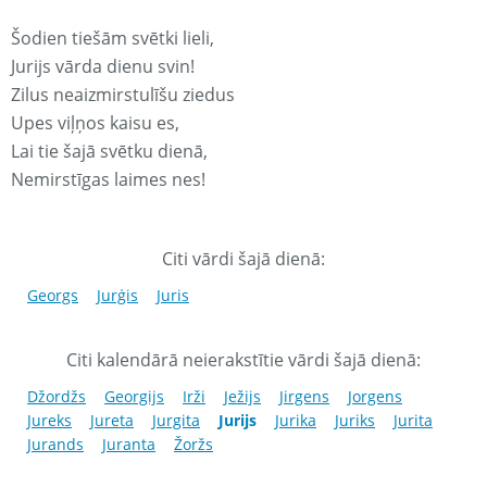
Šodien tiešām svētki lieli,
Jurijs vārda dienu svin!
Zilus neaizmirstulīšu ziedus
Upes viļņos kaisu es,
Lai tie šajā svētku dienā,
Nemirstīgas laimes nes!
Citi vārdi šajā dienā:
Georgs
Jurģis
Juris
Citi kalendārā neierakstītie vārdi šajā dienā:
Džordžs
Georgijs
Irži
Ježijs
Jirgens
Jorgens
Jureks
Jureta
Jurgita
Jurijs
Jurika
Juriks
Jurita
Jurands
Juranta
Žoržs