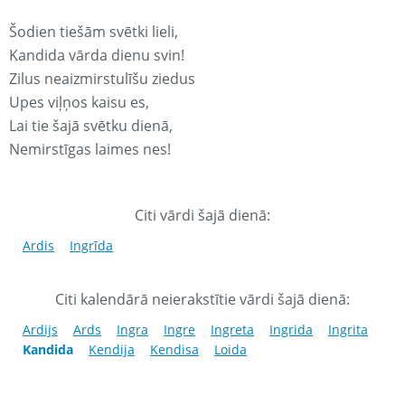
Šodien tiešām svētki lieli,
Kandida vārda dienu svin!
Zilus neaizmirstulīšu ziedus
Upes viļņos kaisu es,
Lai tie šajā svētku dienā,
Nemirstīgas laimes nes!
Citi vārdi šajā dienā:
Ardis
Ingrīda
Citi kalendārā neierakstītie vārdi šajā dienā:
Ardijs
Ards
Ingra
Ingre
Ingreta
Ingrida
Ingrita
Kandida
Kendija
Kendisa
Loida