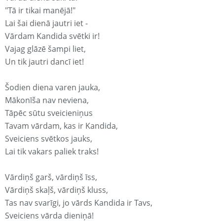
"Tā ir tikai manējā!"
Lai šai dienā jautri iet -
Vārdam Kandida svētki ir!
Vajag glāzē šampi liet,
Un tik jautri dancī iet!
Šodien diena varen jauka,
Mākonīša nav neviena,
Tāpēc sūtu sveicieniņus
Tavam vārdam, kas ir Kandida,
Sveiciens svētkos jauks,
Lai tik vakars paliek traks!
Vārdiņš garš, vārdiņš īss,
Vārdiņš skaļš, vārdiņš kluss,
Tas nav svarīgi, jo vārds Kandida ir Tavs,
Sveiciens vārda dieniņā!