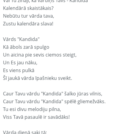
Vai Tu zināji, ka vārdiņš Tavs - Kandida
Kalendārā skaistākais?
Nebūtu tur vārda tava,
Zustu kalendāra slava!
Vārds "Kandida"
Kā ābols zarā spulgo
Un aicina pie sevis ciemos steigt,
Un Es jau nāku,
Es viens pulkā
Šī jaukā vārda īpašnieku sveikt.
Caur Tavu vārdu "Kandida" šalko jūras vilnis,
Caur Tavu vārdu "Kandida" spēlē gliemežvāks.
Tu esi divu melodiju pilna,
Viss Tavā pasaulē ir savādāks!
Vārda dienā saki tā: