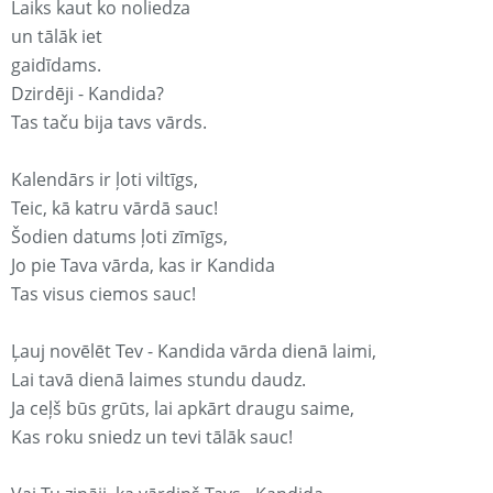
Laiks kaut ko noliedza
un tālāk iet
gaidīdams.
Dzirdēji - Kandida?
Tas taču bija tavs vārds.
Kalendārs ir ļoti viltīgs,
Teic, kā katru vārdā sauc!
Šodien datums ļoti zīmīgs,
Jo pie Tava vārda, kas ir Kandida
Tas visus ciemos sauc!
Ļauj novēlēt Tev - Kandida vārda dienā laimi,
Lai tavā dienā laimes stundu daudz.
Ja ceļš būs grūts, lai apkārt draugu saime,
Kas roku sniedz un tevi tālāk sauc!