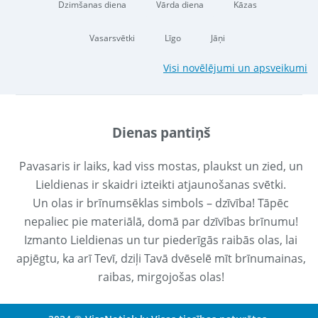
Dzimšanas diena
Vārda diena
Kāzas
Vasarsvētki
Līgo
Jāņi
Visi novēlējumi un apsveikumi
Dienas pantiņš
Pavasaris ir laiks, kad viss mostas, plaukst un zied, un
Lieldienas ir skaidri izteikti atjaunošanas svētki.
Un olas ir brīnumsēklas simbols – dzīvība! Tāpēc
nepaliec pie materiālā, domā par dzīvības brīnumu!
Izmanto Lieldienas un tur piederīgās raibās olas, lai
apjēgtu, ka arī Tevī, dziļi Tavā dvēselē mīt brīnumainas,
raibas, mirgojošas olas!