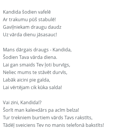
Kandida šodien vafelē
Ar trakumu pūš stabulē!
Gaviļniekam draugu daudz
Uz vārda dienu jāsasauc!
Mans dārgais draugs - Kandida,
Šodien Tava vārda diena.
Lai gan smaids Tev ļoti burvīgs,
Neliec mums te stāvēt durvīs,
Labāk aicini pie galda,
Lai vērtējam cik kūka salda!
Vai zini, Kandida!?
Šorīt man kaleнdārs pa acīm belza!
Tur trekniem burtiem vārds Tavs rakstīts,
Tādēļ sveiciens Tev no manis telefonā bakstīts!