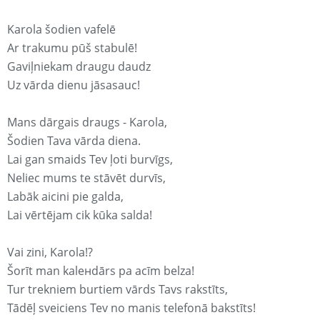
Karola šodien vafelē
Ar trakumu pūš stabulē!
Gaviļniekam draugu daudz
Uz vārda dienu jāsasauc!
Mans dārgais draugs - Karola,
Šodien Tava vārda diena.
Lai gan smaids Tev ļoti burvīgs,
Neliec mums te stāvēt durvīs,
Labāk aicini pie galda,
Lai vērtējam cik kūka salda!
Vai zini, Karola!?
Šorīt man kaleнdārs pa acīm belza!
Tur trekniem burtiem vārds Tavs rakstīts,
Tādēļ sveiciens Tev no manis telefonā bakstīts!