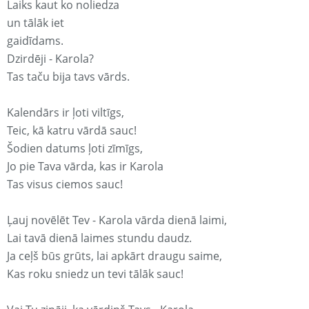
Laiks kaut ko noliedza
un tālāk iet
gaidīdams.
Dzirdēji - Karola?
Tas taču bija tavs vārds.
Kalendārs ir ļoti viltīgs,
Teic, kā katru vārdā sauc!
Šodien datums ļoti zīmīgs,
Jo pie Tava vārda, kas ir Karola
Tas visus ciemos sauc!
Ļauj novēlēt Tev - Karola vārda dienā laimi,
Lai tavā dienā laimes stundu daudz.
Ja ceļš būs grūts, lai apkārt draugu saime,
Kas roku sniedz un tevi tālāk sauc!