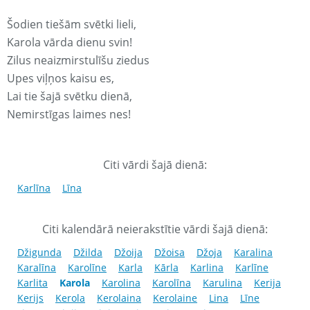
Šodien tiešām svētki lieli,
Karola vārda dienu svin!
Zilus neaizmirstulīšu ziedus
Upes viļņos kaisu es,
Lai tie šajā svētku dienā,
Nemirstīgas laimes nes!
Citi vārdi šajā dienā:
Karlīna
Līna
Citi kalendārā neierakstītie vārdi šajā dienā:
Džigunda
Džilda
Džoija
Džoisa
Džoja
Karalina
Karalīna
Karolīne
Karla
Kārla
Karlina
Karlīne
Karlita
Karola
Karolina
Karolīna
Karulina
Kerija
Kerijs
Kerola
Kerolaina
Kerolaine
Lina
Līne