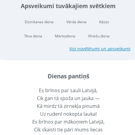
Apsveikumi tuvākajiem svētkiem
Dzimšanas diena
Vārda diena
Kāzas
Tēva diena
Mārtiņdiena
Vīriešu diena
Visi novēlējumi un apsveikumi
Dienas pantiņš
Es brīnos par sauli Latvijā,
Cik gan tā spoža un jauka —
Kā mirdz tā zirnekļa pinumā
Uz rudenī nokopta lauka!
Es brīnos par mākoņiem Latvijā,
Cik skaisti tie pāri mums liecas