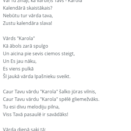
Vai Tu zināji, ka vārdiņš Tavs - Karola
Kalendārā skaistākais?
Nebūtu tur vārda tava,
Zustu kalendāra slava!
Vārds "Karola"
Kā ābols zarā spulgo
Un aicina pie sevis ciemos steigt,
Un Es jau nāku,
Es viens pulkā
Šī jaukā vārda īpašnieku sveikt.
Caur Tavu vārdu "Karola" šalko jūras vilnis,
Caur Tavu vārdu "Karola" spēlē gliemežvāks.
Tu esi divu melodiju pilna,
Viss Tavā pasaulē ir savādāks!
Vārda dienā saki tā: