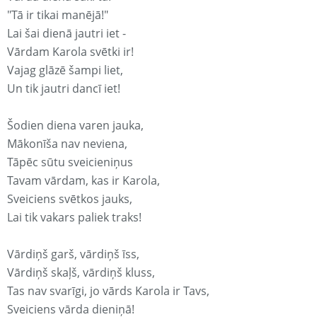
"Tā ir tikai manējā!"
Lai šai dienā jautri iet -
Vārdam Karola svētki ir!
Vajag glāzē šampi liet,
Un tik jautri dancī iet!
Šodien diena varen jauka,
Mākonīša nav neviena,
Tāpēc sūtu sveicieniņus
Tavam vārdam, kas ir Karola,
Sveiciens svētkos jauks,
Lai tik vakars paliek traks!
Vārdiņš garš, vārdiņš īss,
Vārdiņš skaļš, vārdiņš kluss,
Tas nav svarīgi, jo vārds Karola ir Tavs,
Sveiciens vārda dieniņā!