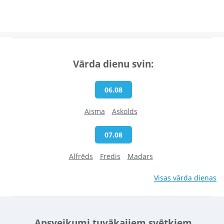
Vārda dienu svin:
06.08
Aisma
Askolds
07.08
Alfrēds
Fredis
Madars
Visas vārda dienas
Apsveikumi tuvākajiem svētkiem