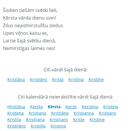
Šodien tiešām svētki lieli,
Ķērsta vārda dienu svin!
Zilus neaizmirstulīšu ziedus
Upes viļņos kaisu es,
Lai tie šajā svētku dienā,
Nemirstīgas laimes nes!
Citi vārdi šajā dienā:
Kristiāna
Kristiāns
Krista
Kristīna
Kristīne
Citi kalendārā neierakstītie vārdi šajā dienā:
Hristiāna
Ķersta
Ķērsta
Kersti
Kerstina
Kristela
Kristena
Kristiana
Kristiāne
Kristianna
Kristians
Kristija
Kristijana
Kristijans
Kriste
Kristine
Kristijāns
Kristilla
Kristina