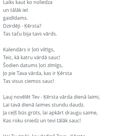
Laiks kaut ko noliedza
un tālāk iet
gaidīdams.
Dzirdēji - Ķērsta?
Tas taču bija tavs vārds.
Kalendārs ir ļoti viltīgs,
Teic, kā katru vārdā sauc!
Šodien datums ļoti zīmīgs,
Jo pie Tava vārda, kas ir Ķērsta
Tas visus ciemos sauc!
Ļauj novēlēt Tev - Ķērsta vārda dienā laimi,
Lai tavā dienā laimes stundu daudz.
Ja ceļš būs grūts, lai apkārt draugu saime,
Kas roku sniedz un tevi tālāk sauc!