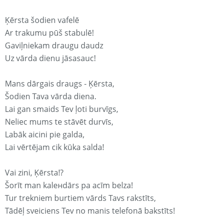
Ķērsta šodien vafelē
Ar trakumu pūš stabulē!
Gaviļniekam draugu daudz
Uz vārda dienu jāsasauc!
Mans dārgais draugs - Ķērsta,
Šodien Tava vārda diena.
Lai gan smaids Tev ļoti burvīgs,
Neliec mums te stāvēt durvīs,
Labāk aicini pie galda,
Lai vērtējam cik kūka salda!
Vai zini, Ķērsta!?
Šorīt man kaleнdārs pa acīm belza!
Tur trekniem burtiem vārds Tavs rakstīts,
Tādēļ sveiciens Tev no manis telefonā bakstīts!