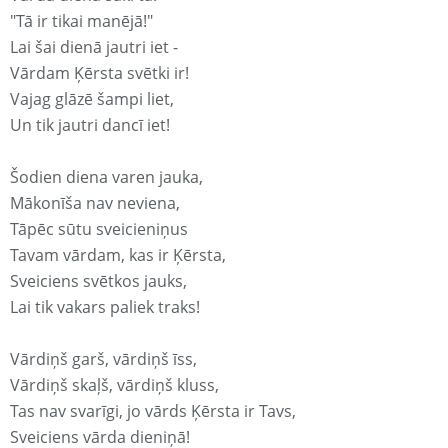
"Tā ir tikai manējā!"
Lai šai dienā jautri iet -
Vārdam Ķērsta svētki ir!
Vajag glāzē šampi liet,
Un tik jautri dancī iet!
Šodien diena varen jauka,
Mākonīša nav neviena,
Tāpēc sūtu sveicieniņus
Tavam vārdam, kas ir Ķērsta,
Sveiciens svētkos jauks,
Lai tik vakars paliek traks!
Vārdiņš garš, vārdiņš īss,
Vārdiņš skaļš, vārdiņš kluss,
Tas nav svarīgi, jo vārds Ķērsta ir Tavs,
Sveiciens vārda dieniņā!