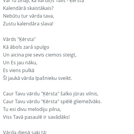
Vai Tu zināji, ka vārdiņš Tavs - Ķērsta
Kalendārā skaistākais?
Nebūtu tur vārda tava,
Zustu kalendāra slava!
Vārds "Ķērsta"
Kā ābols zarā spulgo
Un aicina pie sevis ciemos steigt,
Un Es jau nāku,
Es viens pulkā
Šī jaukā vārda īpašnieku sveikt.
Caur Tavu vārdu "Ķērsta" šalko jūras vilnis,
Caur Tavu vārdu "Ķērsta" spēlē gliemežvāks.
Tu esi divu melodiju pilna,
Viss Tavā pasaulē ir savādāks!
Vārda dienā saki tā: