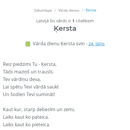
Ķersta
Sākumlapa
Vārda dienas
Latvijā šis vārds ir
1
cilvēkiem
Ķersta
Vārda dienu Ķersta svin -
24. Jūlijs
Reiz piedzimi Tu - Ķersta,
Tāds maziņš un trausls.
Tev vārdiņu deva,
Lai spētu Tevi vārdā saukt
Un šodien Tevi sumināt!
Kaut kur, starp debesīm un zemi,
Laiks kaut ko pateica.
Laiks kaut ko pieteica.