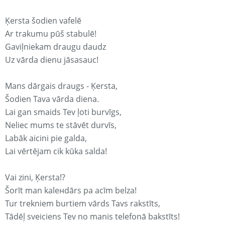
Ķersta šodien vafelē
Ar trakumu pūš stabulē!
Gaviļniekam draugu daudz
Uz vārda dienu jāsasauc!
Mans dārgais draugs - Ķersta,
Šodien Tava vārda diena.
Lai gan smaids Tev ļoti burvīgs,
Neliec mums te stāvēt durvīs,
Labāk aicini pie galda,
Lai vērtējam cik kūka salda!
Vai zini, Ķersta!?
Šorīt man kaleнdārs pa acīm belza!
Tur trekniem burtiem vārds Tavs rakstīts,
Tādēļ sveiciens Tev no manis telefonā bakstīts!