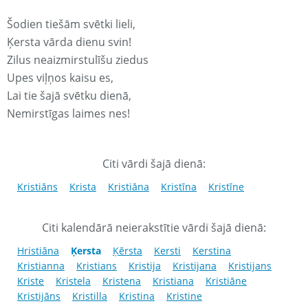
Šodien tiešām svētki lieli,
Ķersta vārda dienu svin!
Zilus neaizmirstulīšu ziedus
Upes viļņos kaisu es,
Lai tie šajā svētku dienā,
Nemirstīgas laimes nes!
Citi vārdi šajā dienā:
Kristiāns
Krista
Kristiāna
Kristīna
Kristīne
Citi kalendārā neierakstītie vārdi šajā dienā:
Hristiāna
Ķersta
Ķērsta
Kersti
Kerstina
Kristianna
Kristians
Kristija
Kristijana
Kristijans
Kriste
Kristela
Kristena
Kristiana
Kristiāne
Kristijāns
Kristilla
Kristina
Kristine