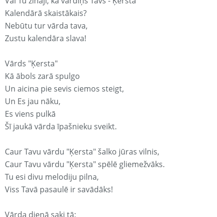
Vai Tu zināji, ka vārdiņš Tavs - Ķersta
Kalendārā skaistākais?
Nebūtu tur vārda tava,
Zustu kalendāra slava!
Vārds "Ķersta"
Kā ābols zarā spulgo
Un aicina pie sevis ciemos steigt,
Un Es jau nāku,
Es viens pulkā
Šī jaukā vārda īpašnieku sveikt.
Caur Tavu vārdu "Ķersta" šalko jūras vilnis,
Caur Tavu vārdu "Ķersta" spēlē gliemežvāks.
Tu esi divu melodiju pilna,
Viss Tavā pasaulē ir savādāks!
Vārda dienā saki tā: