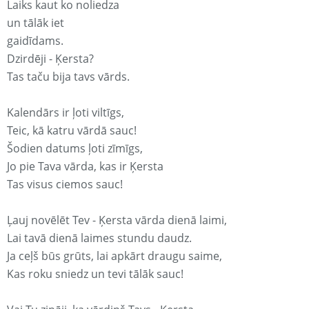
Laiks kaut ko noliedza
un tālāk iet
gaidīdams.
Dzirdēji - Ķersta?
Tas taču bija tavs vārds.
Kalendārs ir ļoti viltīgs,
Teic, kā katru vārdā sauc!
Šodien datums ļoti zīmīgs,
Jo pie Tava vārda, kas ir Ķersta
Tas visus ciemos sauc!
Ļauj novēlēt Tev - Ķersta vārda dienā laimi,
Lai tavā dienā laimes stundu daudz.
Ja ceļš būs grūts, lai apkārt draugu saime,
Kas roku sniedz un tevi tālāk sauc!