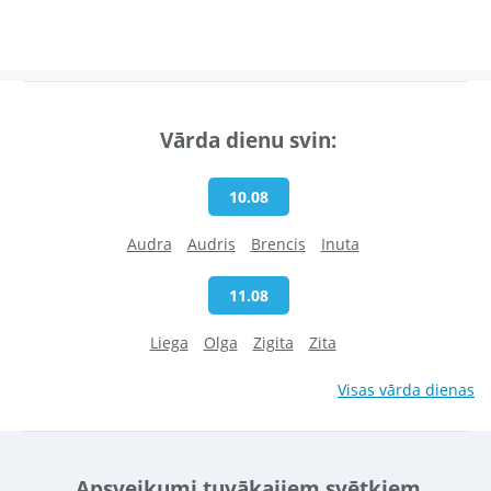
Vārda dienu svin:
10.08
Audra
Audris
Brencis
Inuta
11.08
Liega
Olga
Zigita
Zita
Visas vārda dienas
Apsveikumi tuvākajiem svētkiem