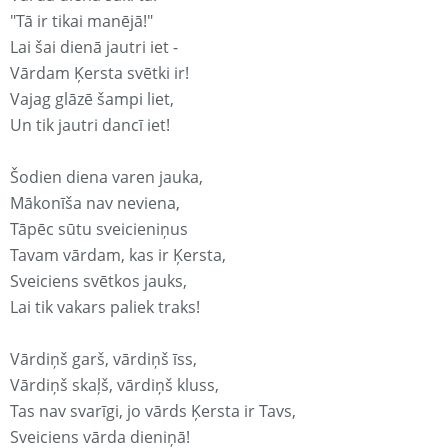
"Tā ir tikai manējā!"
Lai šai dienā jautri iet -
Vārdam Ķersta svētki ir!
Vajag glāzē šampi liet,
Un tik jautri dancī iet!
Šodien diena varen jauka,
Mākonīša nav neviena,
Tāpēc sūtu sveicieniņus
Tavam vārdam, kas ir Ķersta,
Sveiciens svētkos jauks,
Lai tik vakars paliek traks!
Vārdiņš garš, vārdiņš īss,
Vārdiņš skaļš, vārdiņš kluss,
Tas nav svarīgi, jo vārds Ķersta ir Tavs,
Sveiciens vārda dieniņā!