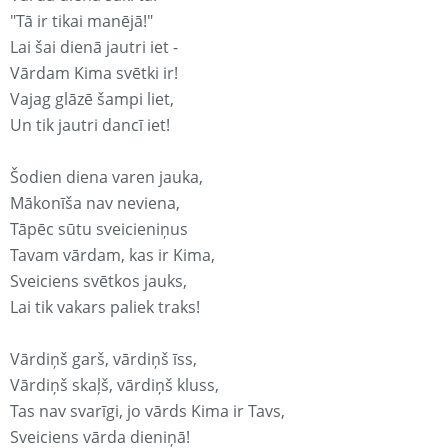
"Tā ir tikai manējā!"
Lai šai dienā jautri iet -
Vārdam Kima svētki ir!
Vajag glāzē šampi liet,
Un tik jautri dancī iet!
Šodien diena varen jauka,
Mākonīša nav neviena,
Tāpēc sūtu sveicieniņus
Tavam vārdam, kas ir Kima,
Sveiciens svētkos jauks,
Lai tik vakars paliek traks!
Vārdiņš garš, vārdiņš īss,
Vārdiņš skaļš, vārdiņš kluss,
Tas nav svarīgi, jo vārds Kima ir Tavs,
Sveiciens vārda dieniņā!