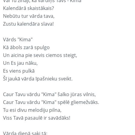
Vai Tu zināji, ka vārdiņš Tavs - Kima
Kalendārā skaistākais?
Nebūtu tur vārda tava,
Zustu kalendāra slava!
Vārds "Kima"
Kā ābols zarā spulgo
Un aicina pie sevis ciemos steigt,
Un Es jau nāku,
Es viens pulkā
Šī jaukā vārda īpašnieku sveikt.
Caur Tavu vārdu "Kima" šalko jūras vilnis,
Caur Tavu vārdu "Kima" spēlē gliemežvāks.
Tu esi divu melodiju pilna,
Viss Tavā pasaulē ir savādāks!
Vārda dienā saki tā: