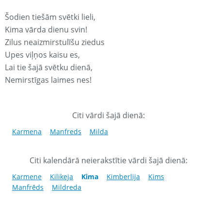
Šodien tiešām svētki lieli,
Kima vārda dienu svin!
Zilus neaizmirstulīšu ziedus
Upes viļņos kaisu es,
Lai tie šajā svētku dienā,
Nemirstīgas laimes nes!
Citi vārdi šajā dienā:
Karmena
Manfreds
Milda
Citi kalendārā neierakstītie vārdi šajā dienā:
Karmene
Kilikeja
Kima
Kimberlija
Kims
Manfrēds
Mildreda