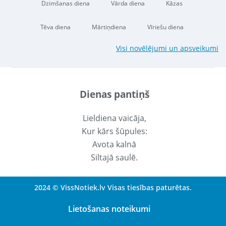
Dzimšanas diena
Vārda diena
Kāzas
Tēva diena
Mārtiņdiena
Vīriešu diena
Visi novēlējumi un apsveikumi
Dienas pantiņš
Lieldiena vaicāja,
Kur kārs šūpules:
Avota kalnā
Siltajā saulē.
2024 © VissNotiek.lv Visas tiesības paturētas.
Lietošanas noteikumi