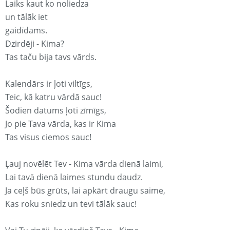
Laiks kaut ko noliedza
un tālāk iet
gaidīdams.
Dzirdēji - Kima?
Tas taču bija tavs vārds.
Kalendārs ir ļoti viltīgs,
Teic, kā katru vārdā sauc!
Šodien datums ļoti zīmīgs,
Jo pie Tava vārda, kas ir Kima
Tas visus ciemos sauc!
Ļauj novēlēt Tev - Kima vārda dienā laimi,
Lai tavā dienā laimes stundu daudz.
Ja ceļš būs grūts, lai apkārt draugu saime,
Kas roku sniedz un tevi tālāk sauc!