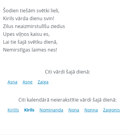
Šodien tiešām svētki lieli,
Kirils vārda dienu svin!
Zilus neaizmirstulīšu ziedus
Upes viļņos kaisu es,
Lai tie šajā svētku dienā,
Nemirstīgas laimes nes!
Citi vārdi šajā dienā:
Asna
Asne
Zaiga
Citi kalendārā neierakstītie vārdi šajā dienā:
Kirills
Kirils
Nominanda
Nona
Nonna
Zaigonis