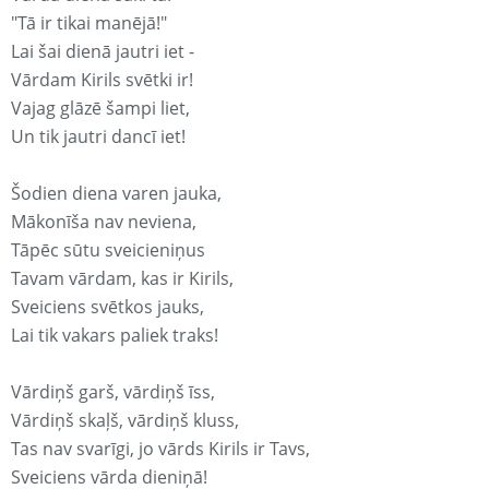
"Tā ir tikai manējā!"
Lai šai dienā jautri iet -
Vārdam Kirils svētki ir!
Vajag glāzē šampi liet,
Un tik jautri dancī iet!
Šodien diena varen jauka,
Mākonīša nav neviena,
Tāpēc sūtu sveicieniņus
Tavam vārdam, kas ir Kirils,
Sveiciens svētkos jauks,
Lai tik vakars paliek traks!
Vārdiņš garš, vārdiņš īss,
Vārdiņš skaļš, vārdiņš kluss,
Tas nav svarīgi, jo vārds Kirils ir Tavs,
Sveiciens vārda dieniņā!