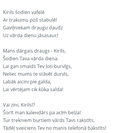
Kirils šodien vafelē
Ar trakumu pūš stabulē!
Gaviļniekam draugu daudz
Uz vārda dienu jāsasauc!
Mans dārgais draugs - Kirils,
Šodien Tava vārda diena.
Lai gan smaids Tev ļoti burvīgs,
Neliec mums te stāvēt durvīs,
Labāk aicini pie galda,
Lai vērtējam cik kūka salda!
Vai zini, Kirils!?
Šorīt man kaleнdārs pa acīm belza!
Tur trekniem burtiem vārds Tavs rakstīts,
Tādēļ sveiciens Tev no manis telefonā bakstīts!