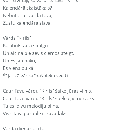
Vai Tu zināji, ka vārdiņš Tavs - Kirils
Kalendārā skaistākais?
Nebūtu tur vārda tava,
Zustu kalendāra slava!
Vārds "Kirils"
Kā ābols zarā spulgo
Un aicina pie sevis ciemos steigt,
Un Es jau nāku,
Es viens pulkā
Šī jaukā vārda īpašnieku sveikt.
Caur Tavu vārdu "Kirils" šalko jūras vilnis,
Caur Tavu vārdu "Kirils" spēlē gliemežvāks.
Tu esi divu melodiju pilna,
Viss Tavā pasaulē ir savādāks!
Vārda dienā saki tā: