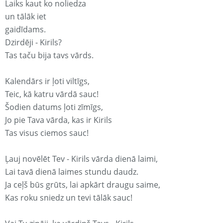
Laiks kaut ko noliedza
un tālāk iet
gaidīdams.
Dzirdēji - Kirils?
Tas taču bija tavs vārds.
Kalendārs ir ļoti viltīgs,
Teic, kā katru vārdā sauc!
Šodien datums ļoti zīmīgs,
Jo pie Tava vārda, kas ir Kirils
Tas visus ciemos sauc!
Ļauj novēlēt Tev - Kirils vārda dienā laimi,
Lai tavā dienā laimes stundu daudz.
Ja ceļš būs grūts, lai apkārt draugu saime,
Kas roku sniedz un tevi tālāk sauc!