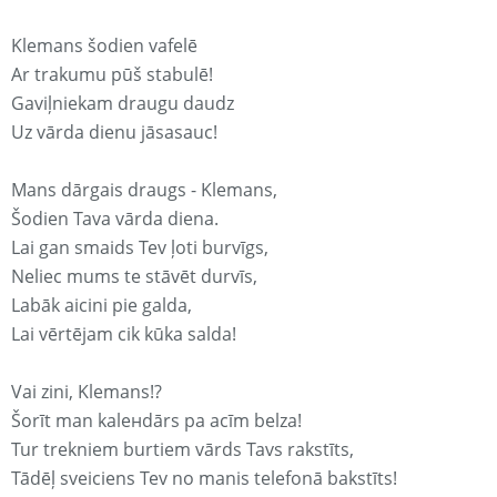
Klemans šodien vafelē
Ar trakumu pūš stabulē!
Gaviļniekam draugu daudz
Uz vārda dienu jāsasauc!
Mans dārgais draugs - Klemans,
Šodien Tava vārda diena.
Lai gan smaids Tev ļoti burvīgs,
Neliec mums te stāvēt durvīs,
Labāk aicini pie galda,
Lai vērtējam cik kūka salda!
Vai zini, Klemans!?
Šorīt man kaleнdārs pa acīm belza!
Tur trekniem burtiem vārds Tavs rakstīts,
Tādēļ sveiciens Tev no manis telefonā bakstīts!