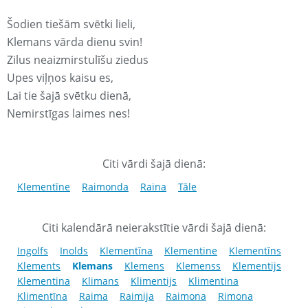
Šodien tiešām svētki lieli,
Klemans vārda dienu svin!
Zilus neaizmirstulīšu ziedus
Upes viļņos kaisu es,
Lai tie šajā svētku dienā,
Nemirstīgas laimes nes!
Citi vārdi šajā dienā:
Klementīne
Raimonda
Raina
Tāle
Citi kalendārā neierakstītie vārdi šajā dienā:
Ingolfs
Inolds
Klementīna
Klementine
Klementīns
Klements
Klemans
Klemens
Klemenss
Klementijs
Klementina
Klimans
Klimentijs
Klimentina
Klimentīna
Raima
Raimija
Raimona
Rimona