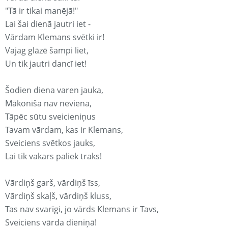
"Tā ir tikai manējā!"
Lai šai dienā jautri iet -
Vārdam Klemans svētki ir!
Vajag glāzē šampi liet,
Un tik jautri dancī iet!
Šodien diena varen jauka,
Mākonīša nav neviena,
Tāpēc sūtu sveicieniņus
Tavam vārdam, kas ir Klemans,
Sveiciens svētkos jauks,
Lai tik vakars paliek traks!
Vārdiņš garš, vārdiņš īss,
Vārdiņš skaļš, vārdiņš kluss,
Tas nav svarīgi, jo vārds Klemans ir Tavs,
Sveiciens vārda dieniņā!