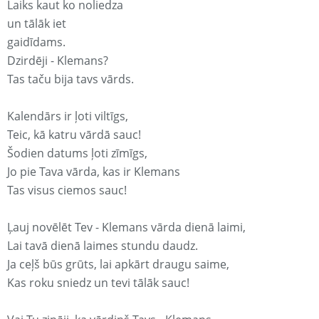
Laiks kaut ko noliedza
un tālāk iet
gaidīdams.
Dzirdēji - Klemans?
Tas taču bija tavs vārds.
Kalendārs ir ļoti viltīgs,
Teic, kā katru vārdā sauc!
Šodien datums ļoti zīmīgs,
Jo pie Tava vārda, kas ir Klemans
Tas visus ciemos sauc!
Ļauj novēlēt Tev - Klemans vārda dienā laimi,
Lai tavā dienā laimes stundu daudz.
Ja ceļš būs grūts, lai apkārt draugu saime,
Kas roku sniedz un tevi tālāk sauc!