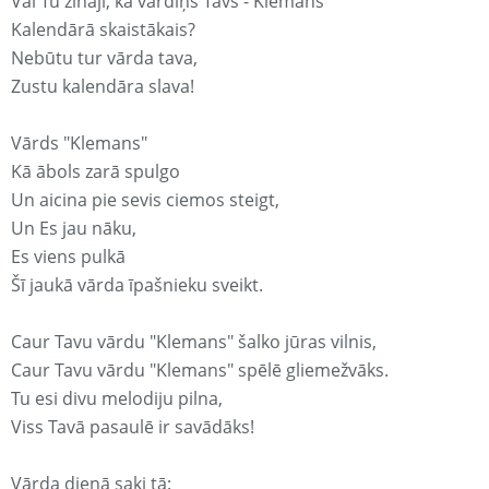
Vai Tu zināji, ka vārdiņš Tavs - Klemans
Kalendārā skaistākais?
Nebūtu tur vārda tava,
Zustu kalendāra slava!
Vārds "Klemans"
Kā ābols zarā spulgo
Un aicina pie sevis ciemos steigt,
Un Es jau nāku,
Es viens pulkā
Šī jaukā vārda īpašnieku sveikt.
Caur Tavu vārdu "Klemans" šalko jūras vilnis,
Caur Tavu vārdu "Klemans" spēlē gliemežvāks.
Tu esi divu melodiju pilna,
Viss Tavā pasaulē ir savādāks!
Vārda dienā saki tā: